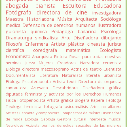
abogada
pianista
Escultora
Educadora
Fotógrafa
directora de cine
investigadora
Maestra
Historiadora
Música
Arquitecta
Socióloga
medica
Defensora de derechos humanos
Ilustradora
guionista
química
Pedagoga
bailarina
Psicóloga
Dramaturga
sindicalista
Arte
Diseñadora
dibujante
Filosofa
Enfermera
Artista plástica
cineasta
jurista
científica
coreógrafa
matemática
Ecologista
Economista
Anarquista
Pintura
Rosas para todas nuestras
heroínas
Jueza
Mujeres Creadoras
Narradora
ceramista
Bióloga
directora
mezzosoprano
Actriz de teatro
Cuentista
Documentalista
Literatura
Naturalista
literata
urbanista
Filóloga
Psicoterapeuta
Artista textil
Directora de orquesta
cantautora
Artesana
Descubridora
Diseñadora gráfica
diputada
feminista y activista por los Derechos Humanos
Fisica
Fotoperiodista
Artista gráfica
Blogera
Rapera
Teologa
Teóloga feminista
fotografa
psicoanálisis
Artesana alfarera
Artistas
Cantante y compositora
Compositora de música
Diseñadora
de moda
Ecologa
Geologa
Gestora cultural
Interprete musical
Neurologa
Activista por los derechos sexuales de las mujeres