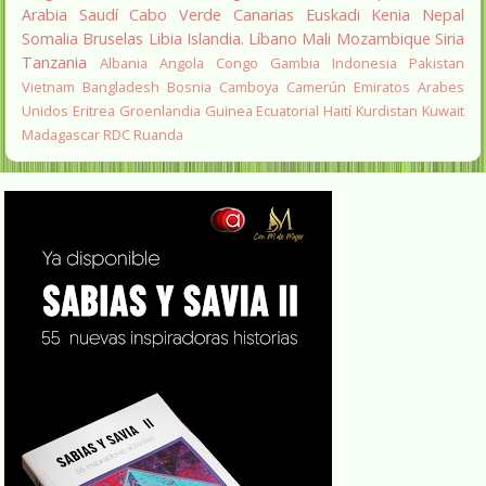
Arabia Saudí
Cabo Verde
Canarias
Euskadi
Kenia
Nepal
Somalia
Bruselas
Libia
Islandia.
Líbano
Mali
Mozambique
Siria
Tanzania
Albania
Angola
Congo
Gambia
Indonesia
Pakistan
Vietnam
Bangladesh
Bosnia
Camboya
Camerún
Emiratos Arabes
Unidos
Eritrea
Groenlandia
Guinea Ecuatorial
Haití
Kurdistan
Kuwait
Madagascar
RDC
Ruanda