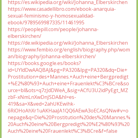
https://es.wikipedia.org/wiki/Johanna_Elberskirchen
https://www.casadellibro.com/ebook-anarquia-
sexual-feminismo-y-homosexualidad-
ebook/9789569987335/11461995
https://peoplepill.com/people/johanna-
elberskirchen/
https://de.wikipedia.org/wiki/Johanna_Elberskirchen
https://www.fembio.org/english/biography.php/wom
an/biography/johanna-elberskirchen/
https://books.google.es/books?
id=UYldDwAAQBAJ&pg=PA320&lpg=PA320&dq=Die+
Prostitution+des+Mannes.+Auch+eine+Bergpredigt
+%E2%80%93+Auch+eine+Frauenlekt%C3%BCre&so
urce=bl&ots=q7zJdDWeA_&sig=ACfU3U2idPyEgt_MZ
zbF-xNmLnXwDnJSDA&hl=es-
419&sa=X&ved=2ahUKEwihk-
6RiOHoAhXr1uAKHaaJA1QQ6AEwA3oECAsQNw#v=o
nepage&q=Die%20Prostitution%20des%20Mannes.%
20Auch%20eine%20Bergpredigt%20%E2%80%93%20
Auch%20eine%20Frauenlekt%C3%BCre&f=false