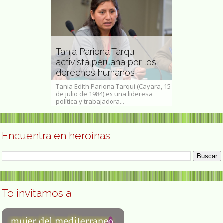
Carmen Abe
de Navajas
Tania Pariona Tarqui
de los Mon
 Abuelas de
activista peruana por los
preocupada
derechos humanos
diferente
as (23 de julio
Tania Edith Pariona Tarqui (Cayara, 15
Carmen Abela 
de 2012) fue una
de julio de 1984) es una lideresa
Monteros (Chicl
política y trabajadora...
de julio de 1875 
Encuentra en heroínas
Te invitamos a