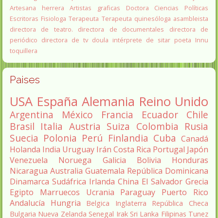
Artesana herrera
Artistas graficas
Doctora Ciencias Políticas
Escritoras
Fisiologa
Terapeuta
Terapeuta quinesóloga
asambleista
directora de teatro.
directora de documentales
directora de
periódico
directora de tv
doula
intérprete de sitar
poeta Innu
toquillera
Paises
USA
España
Alemania
Reino Unido
Argentina
México
Francia
Ecuador
Chile
Brasil
Italia
Austria
Suiza
Colombia
Rusia
Suecia
Polonia
Perú
Finlandia
Cuba
Canadá
Holanda
India
Uruguay
Irán
Costa Rica
Portugal
Japón
Venezuela
Noruega
Galicia
Bolivia
Honduras
Nicaragua
Australia
Guatemala
República Dominicana
Dinamarca
Sudáfrica
Irlanda
China
El Salvador
Grecia
Egipto
Marruecos
Ucrania
Paraguay
Puerto Rico
Andalucía
Hungria
Belgica
Inglaterra
República Checa
Bulgaria
Nueva Zelanda
Senegal
Irak
Sri Lanka
Filipinas
Tunez