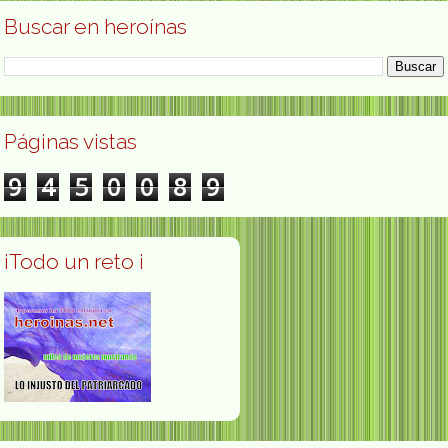
Buscar en heroínas
Páginas vistas
9
4
5
0
0
8
9
¡Todo un reto ¡