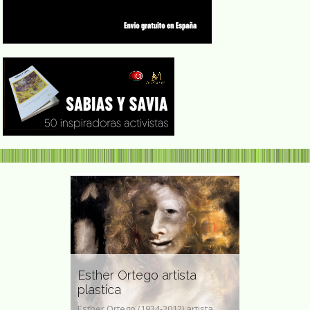
Esther Ortego artista
Miren Ortubay Fue
plastica
abogada
s,
Esther Ortego (1934-2012) artista
Miren Ortubay Fuentes (Vit