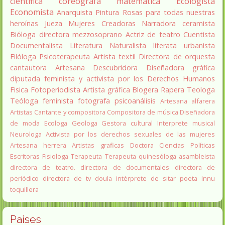
científica
coreógrafa
matemática
Ecologista
Economista
Anarquista
Pintura
Rosas para todas nuestras
heroínas
Jueza
Mujeres Creadoras
Narradora
ceramista
Bióloga
directora
mezzosoprano
Actriz de teatro
Cuentista
Documentalista
Literatura
Naturalista
literata
urbanista
Filóloga
Psicoterapeuta
Artista textil
Directora de orquesta
cantautora
Artesana
Descubridora
Diseñadora gráfica
diputada
feminista y activista por los Derechos Humanos
Fisica
Fotoperiodista
Artista gráfica
Blogera
Rapera
Teologa
Teóloga feminista
fotografa
psicoanálisis
Artesana alfarera
Artistas
Cantante y compositora
Compositora de música
Diseñadora
de moda
Ecologa
Geologa
Gestora cultural
Interprete musical
Neurologa
Activista por los derechos sexuales de las mujeres
Artesana herrera
Artistas graficas
Doctora Ciencias Políticas
Escritoras
Fisiologa
Terapeuta
Terapeuta quinesóloga
asambleista
directora de teatro.
directora de documentales
directora de
periódico
directora de tv
doula
intérprete de sitar
poeta Innu
toquillera
Paises