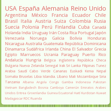
USA
España
Alemania
Reino Unido
Argentina
México
Francia
Ecuador
Chile
Brasil
Italia
Austria
Suiza
Colombia
Rusia
Suecia
Polonia
Perú
Finlandia
Cuba
Canadá
Holanda
India
Uruguay
Irán
Costa Rica
Portugal
Japón
Venezuela
Noruega
Galicia
Bolivia
Honduras
Nicaragua
Australia
Guatemala
República Dominicana
Dinamarca
Sudáfrica
Irlanda
China
El Salvador
Grecia
Egipto
Marruecos
Ucrania
Paraguay
Puerto Rico
Andalucía
Hungria
Belgica
Inglaterra
República Checa
Bulgaria
Nueva Zelanda
Senegal
Irak
Sri Lanka
Filipinas
Tunez
Arabia Saudí
Cabo Verde
Canarias
Euskadi
Kenia
Nepal
Somalia
Bruselas
Libia
Islandia.
Líbano
Mali
Mozambique
Siria
Tanzania
Albania
Angola
Congo
Gambia
Indonesia
Pakistan
Vietnam
Bangladesh
Bosnia
Camboya
Camerún
Emiratos Arabes
Unidos
Eritrea
Groenlandia
Guinea Ecuatorial
Haití
Kurdistan
Kuwait
Madagascar
RDC
Ruanda