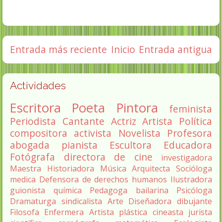
Entrada más reciente
Inicio
Entrada antigua
Actividades
Escritora
Poeta
Pintora
feminista
Periodista
Cantante
Actriz
Artista
Política
compositora
activista
Novelista
Profesora
abogada
pianista
Escultora
Educadora
Fotógrafa
directora de cine
investigadora
Maestra
Historiadora
Música
Arquitecta
Socióloga
medica
Defensora de derechos humanos
Ilustradora
guionista
química
Pedagoga
bailarina
Psicóloga
Dramaturga
sindicalista
Arte
Diseñadora
dibujante
Filosofa
Enfermera
Artista plástica
cineasta
jurista