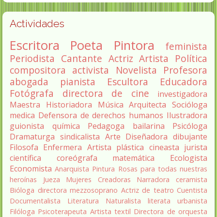
Actividades
Escritora
Poeta
Pintora
feminista
Periodista
Cantante
Actriz
Artista
Política
compositora
activista
Novelista
Profesora
abogada
pianista
Escultora
Educadora
Fotógrafa
directora de cine
investigadora
Maestra
Historiadora
Música
Arquitecta
Socióloga
medica
Defensora de derechos humanos
Ilustradora
guionista
química
Pedagoga
bailarina
Psicóloga
Dramaturga
sindicalista
Arte
Diseñadora
dibujante
Filosofa
Enfermera
Artista plástica
cineasta
jurista
científica
coreógrafa
matemática
Ecologista
Economista
Anarquista
Pintura
Rosas para todas nuestras
heroínas
Jueza
Mujeres Creadoras
Narradora
ceramista
Bióloga
directora
mezzosoprano
Actriz de teatro
Cuentista
Documentalista
Literatura
Naturalista
literata
urbanista
Filóloga
Psicoterapeuta
Artista textil
Directora de orquesta