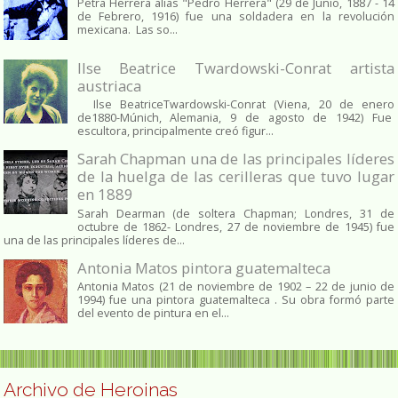
Petra Herrera alias "Pedro Herrera" (29 de Junio, 1887 - 14
de Febrero, 1916) fue una soldadera en la revolución
mexicana. Las so...
Ilse Beatrice Twardowski-Conrat artista
austriaca
Ilse BeatriceTwardowski-Conrat (Viena, 20 de enero
de1880-Múnich, Alemania, 9 de agosto de 1942) Fue
escultora, principalmente creó figur...
Sarah Chapman una de las principales líderes
de la huelga de las cerilleras que tuvo lugar
en 1889
Sarah Dearman (de soltera Chapman; Londres, 31 de
octubre de 1862​- Londres, 27 de noviembre de 1945)​ fue
una de las principales líderes de...
Antonia Matos pintora guatemalteca
Antonia Matos (21 de noviembre de 1902 – 22 de junio de
1994) fue una pintora guatemalteca . Su obra formó parte
del evento de pintura en el...
Archivo de Heroinas