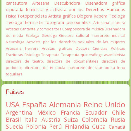
cantautora
Artesana
Descubridora
Diseñadora gráfica
diputada
feminista y activista por los Derechos Humanos
Fisica
Fotoperiodista
Artista gráfica
Blogera
Rapera
Teologa
Teóloga feminista
fotografa
psicoanálisis
Artesana alfarera
Artistas
Cantante y compositora
Compositora de música
Diseñadora
de moda
Ecologa
Geologa
Gestora cultural
Interprete musical
Neurologa
Activista por los derechos sexuales de las mujeres
Artesana herrera
Artistas graficas
Doctora Ciencias Políticas
Escritoras
Fisiologa
Terapeuta
Terapeuta quinesóloga
asambleista
directora de teatro.
directora de documentales
directora de
periódico
directora de tv
doula
intérprete de sitar
poeta Innu
toquillera
Paises
USA
España
Alemania
Reino Unido
Argentina
México
Francia
Ecuador
Chile
Brasil
Italia
Austria
Suiza
Colombia
Rusia
Suecia
Polonia
Perú
Finlandia
Cuba
Canadá