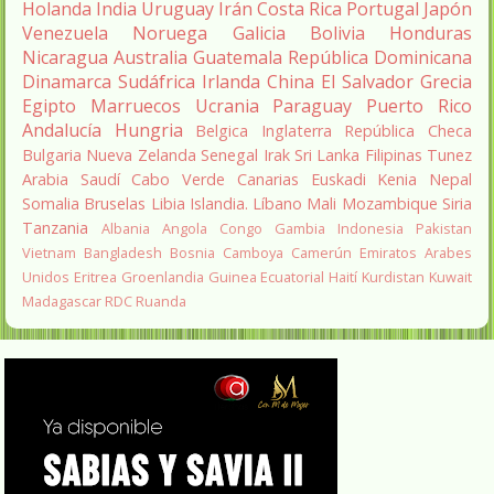
Holanda
India
Uruguay
Irán
Costa Rica
Portugal
Japón
Venezuela
Noruega
Galicia
Bolivia
Honduras
Nicaragua
Australia
Guatemala
República Dominicana
Dinamarca
Sudáfrica
Irlanda
China
El Salvador
Grecia
Egipto
Marruecos
Ucrania
Paraguay
Puerto Rico
Andalucía
Hungria
Belgica
Inglaterra
República Checa
Bulgaria
Nueva Zelanda
Senegal
Irak
Sri Lanka
Filipinas
Tunez
Arabia Saudí
Cabo Verde
Canarias
Euskadi
Kenia
Nepal
Somalia
Bruselas
Libia
Islandia.
Líbano
Mali
Mozambique
Siria
Tanzania
Albania
Angola
Congo
Gambia
Indonesia
Pakistan
Vietnam
Bangladesh
Bosnia
Camboya
Camerún
Emiratos Arabes
Unidos
Eritrea
Groenlandia
Guinea Ecuatorial
Haití
Kurdistan
Kuwait
Madagascar
RDC
Ruanda