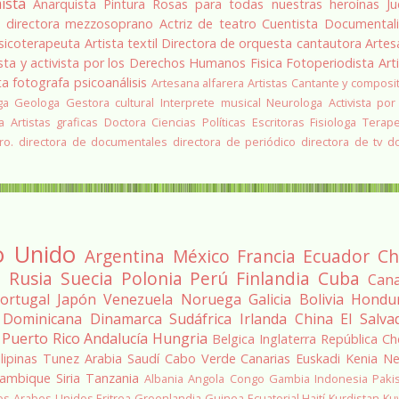
ista
Anarquista
Pintura
Rosas para todas nuestras heroínas
Ju
a
directora
mezzosoprano
Actriz de teatro
Cuentista
Documentali
sicoterapeuta
Artista textil
Directora de orquesta
cantautora
Artes
sta y activista por los Derechos Humanos
Fisica
Fotoperiodista
Art
ta
fotografa
psicoanálisis
Artesana alfarera
Artistas
Cantante y composi
ga
Geologa
Gestora cultural
Interprete musical
Neurologa
Activista por
a
Artistas graficas
Doctora Ciencias Políticas
Escritoras
Fisiologa
Terap
ro.
directora de documentales
directora de periódico
directora de tv
d
o Unido
Argentina
México
Francia
Ecuador
Ch
a
Rusia
Suecia
Polonia
Perú
Finlandia
Cuba
Can
ortugal
Japón
Venezuela
Noruega
Galicia
Bolivia
Hondu
 Dominicana
Dinamarca
Sudáfrica
Irlanda
China
El Salva
Puerto Rico
Andalucía
Hungria
Belgica
Inglaterra
República Ch
ilipinas
Tunez
Arabia Saudí
Cabo Verde
Canarias
Euskadi
Kenia
Ne
ambique
Siria
Tanzania
Albania
Angola
Congo
Gambia
Indonesia
Paki
os Arabes Unidos
Eritrea
Groenlandia
Guinea Ecuatorial
Haití
Kurdistan
Ku