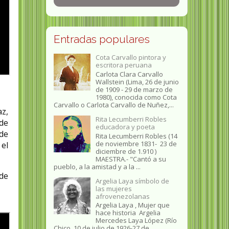
Entradas populares
Cota Carvallo pintora y
escritora peruana
Carlota Clara Carvallo
Wallstein (Lima, 26 de junio
de 1909 - 29 de marzo de
1980), conocida como Cota
Carvallo o Carlota Carvallo de Nuñez,...
az,
Rita Lecumberri Robles
de
educadora y poeta
de
Rita Lecumberri Robles (14
de noviembre 1831- 23 de
 el
diciembre de 1.910 )
MAESTRA.- "Cantó a su
pueblo, a la amistad y a la ...
de
Argelia Laya símbolo de
las mujeres
afrovenezolanas
Argelia Laya , Mujer que
hace historia Argelia
Mercedes Laya López (Río
Chico, 10 de julio de 1926-27 de