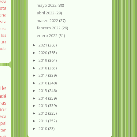
eza
mayo 2022
(30)
sta
abril 2022
(29)
ana
marzo 2022
(27)
ista
febrero 2022
(29)
tora
 los
enero 2022
(31)
euta
2021
(365)
►
oula
2020
(365)
►
2019
(364)
►
2018
(365)
►
2017
(339)
►
2016
(248)
►
ile
2015
(246)
►
adá
2014
(359)
►
ras
2013
(339)
►
dor
2012
(335)
►
eca
2011
(352)
►
pal
2010
(23)
►
stan
wait