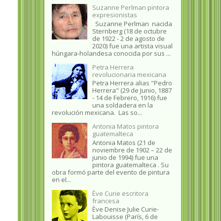
Suzanne Perlman pintora
expresionistas
Suzanne Perlman nacida
Sternberg (18 de octubre
de 1922 - 2 de agosto de
2020) fue una artista visual
húngara-holandesa conocida por sus ...
Petra Herrera
revolucionaria mexicana
Petra Herrera alias "Pedro
Herrera" (29 de Junio, 1887
- 14 de Febrero, 1916) fue
una soldadera en la
revolución mexicana. Las so...
Antonia Matos pintora
guatemalteca
Antonia Matos (21 de
noviembre de 1902 – 22 de
junio de 1994) fue una
pintora guatemalteca . Su
obra formó parte del evento de pintura
en el...
Ève Curie escritora
francesa
Ève Denise Julie Curie-
Labouisse (París, 6 de