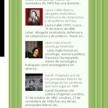
noviembre de 1997) fue una docente...
Laura Caller Iberico,
abogada sindicalista,
defensora de campesinos
y de políticos de Peru
Laura Caller (1915, Cusco -
15 de marzo de1988,
Lima) Abogada sindicalista, defensora
de campesinos y de políticos. Nació en...
Lilian Halls-French
socióloga feminista
Lilian Halls-French es
socióloga, asesora política
francesa. Ha impartido
clases de sociología y
trabajado como investigadora en
diversa...
Sarah Chapman una de
las principales líderes de
la huelga de las cerilleras
que tuvo lugar en 1889
Sarah Dearman (de
soltera Chapman; Londres,
31 de octubre de 1862​- Londres, 27 de
noviembre de 1945)​ fue una de las
principales líderes de...