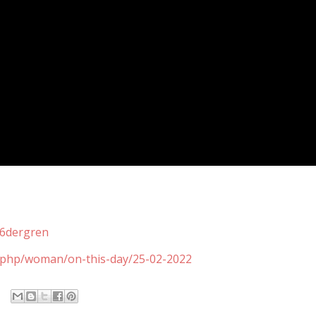
B6dergren
y.php/woman/on-this-day/25-02-2022