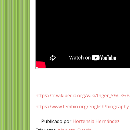
https://fr.wikipedia.org/wiki/Inger_S%C3%
https://www.fembio.org/english/biograph
Publicado por
Hortensia Hernández