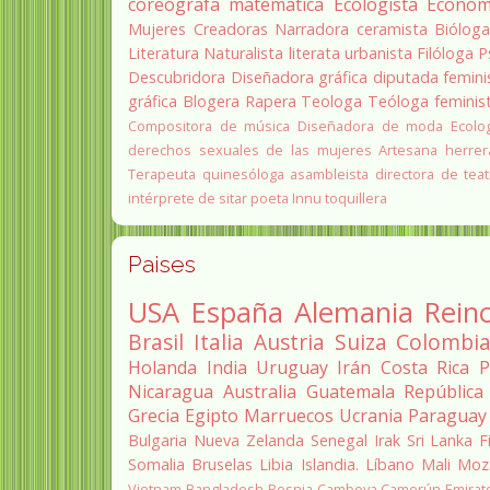
coreógrafa
matemática
Ecologista
Econom
Mujeres Creadoras
Narradora
ceramista
Biólog
Literatura
Naturalista
literata
urbanista
Filóloga
P
Descubridora
Diseñadora gráfica
diputada
femini
gráfica
Blogera
Rapera
Teologa
Teóloga feminis
Compositora de música
Diseñadora de moda
Ecolo
derechos sexuales de las mujeres
Artesana herrer
Terapeuta quinesóloga
asambleista
directora de teat
intérprete de sitar
poeta Innu
toquillera
Paises
USA
España
Alemania
Rein
Brasil
Italia
Austria
Suiza
Colombi
Holanda
India
Uruguay
Irán
Costa Rica
P
Nicaragua
Australia
Guatemala
República
Grecia
Egipto
Marruecos
Ucrania
Paraguay
Bulgaria
Nueva Zelanda
Senegal
Irak
Sri Lanka
F
Somalia
Bruselas
Libia
Islandia.
Líbano
Mali
Moz
Vietnam
Bangladesh
Bosnia
Camboya
Camerún
Emirat