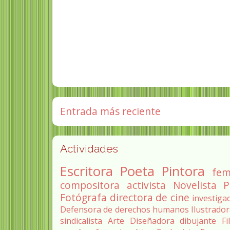
Entrada más reciente
Actividades
Escritora
Poeta
Pintora
fem
compositora
activista
Novelista
P
Fotógrafa
directora de cine
investiga
Defensora de derechos humanos
Ilustrado
sindicalista
Arte
Diseñadora
dibujante
Fi