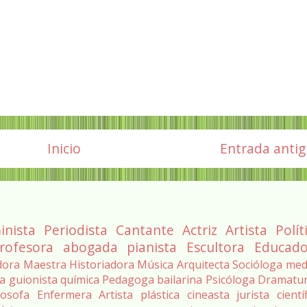
Inicio
Entrada anti
inista
Periodista
Cantante
Actriz
Artista
Polít
rofesora
abogada
pianista
Escultora
Educado
dora
Maestra
Historiadora
Música
Arquitecta
Socióloga
med
ra
guionista
química
Pedagoga
bailarina
Psicóloga
Dramatu
losofa
Enfermera
Artista plástica
cineasta
jurista
cientí