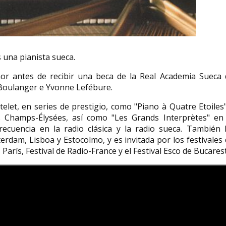
Catalina Garcí
conductora, car
Paula Ribó González es
madre de seis h
perta
nuestra admirada
recadera de su
 una pianista sueca.
Rigoberta Bandini
regente de una
or antes de recibir una beca de la Real Academia Sueca 
rencné;
Paula Ribó González (Barcelona, 30
Catalina García Gon
 Boulanger e Yvonne Lefébure.
51) es
de abril de 1990), más conocida por
Lillo, León,14 de abri
a...
el nombre artístico de...
fue la primera mujer..
let, en series de prestigio, como "Piano à Quatre Etoiles
 Champs-Élysées, así como "Les Grands Interprètes" en 
cuencia en la radio clásica y la radio sueca. También 
rdam, Lisboa y Estocolmo, y es invitada por los festivales
arís, Festival de Radio-France y el Festival Esco de Bucarest