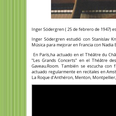
Zsuzsanna Jakab ex
Inger Södergren ( 25 de febrero de 1947) es
Marion Oblitas Roig
en salud pública
periodista
Inger Södergren estudió con Stanislav Kn
Zsuzsanna Jakab (Jakab Fe
Música para mejorar en Francia con Nadia
Marion Oblitas Roig (12 de enero
nacida el 17 de mayo de 19
de 1943- Santa Cruz 19 de junio de...
una experta en salud públic
En París,ha actuado en el Théâtre du Châte
"Les Grands Concerts" en el Théâtre des
Gaveau.Room. También se escucha con fre
actuado regularmente en recitales en Amste
La Roque d'Anthéron, Menton, Montpellier, P