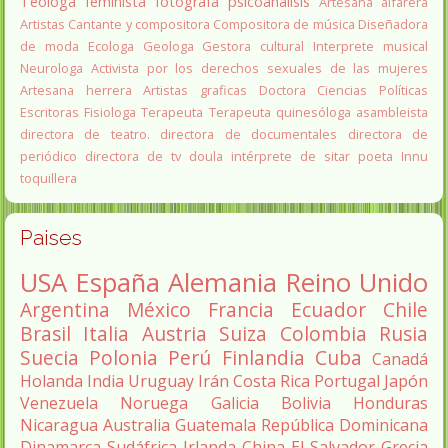
Teóloga feminista
fotografa
psicoanálisis
Artesana alfarera
Artistas
Cantante y compositora
Compositora de música
Diseñadora
de moda
Ecologa
Geologa
Gestora cultural
Interprete musical
Neurologa
Activista por los derechos sexuales de las mujeres
Artesana herrera
Artistas graficas
Doctora Ciencias Políticas
Escritoras
Fisiologa
Terapeuta
Terapeuta quinesóloga
asambleista
directora de teatro.
directora de documentales
directora de
periódico
directora de tv
doula
intérprete de sitar
poeta Innu
toquillera
Paises
USA
España
Alemania
Reino Unido
Argentina
México
Francia
Ecuador
Chile
Brasil
Italia
Austria
Suiza
Colombia
Rusia
Suecia
Polonia
Perú
Finlandia
Cuba
Canadá
Holanda
India
Uruguay
Irán
Costa Rica
Portugal
Japón
Venezuela
Noruega
Galicia
Bolivia
Honduras
Nicaragua
Australia
Guatemala
República Dominicana
Dinamarca
Sudáfrica
Irlanda
China
El Salvador
Grecia