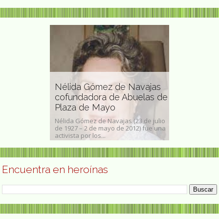
vuelta
Nélida Gómez de Navajas
Bertha Worms p
a salud
cofundadora de Abuelas de
franco-brasileñ
Plaza de Mayo
Bertha Worms - Auto-
1958 -
Nélida Gómez de Navajas (23 de julio
1893Anna Clémence 
) fue una
de 1927 – 2 de mayo de 2012) fue una
Worms (26 de febrero
activista por los...
de...
Encuentra en heroínas