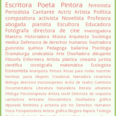
Escritora
Poeta
Pintora
feminista
Periodista
Cantante
Actriz
Artista
Política
compositora
activista
Novelista
Profesora
abogada
pianista
Escultora
Educadora
Fotógrafa
directora de cine
investigadora
Maestra
Historiadora
Música
Arquitecta
Socióloga
medica
Defensora de derechos humanos
Ilustradora
guionista
química
Pedagoga
bailarina
Psicóloga
Dramaturga
sindicalista
Arte
Diseñadora
dibujante
Filosofa
Enfermera
Artista plástica
cineasta
jurista
científica
coreógrafa
matemática
Ecologista
Economista
Anarquista
Pintura
Rosas para todas nuestras
heroínas
Jueza
Mujeres Creadoras
Narradora
ceramista
Bióloga
directora
mezzosoprano
Actriz de teatro
Cuentista
Documentalista
Literatura
Naturalista
literata
urbanista
Filóloga
Psicoterapeuta
Artista textil
Directora de orquesta
cantautora
Artesana
Descubridora
Diseñadora gráfica
diputada
feminista y activista por los Derechos Humanos
Fisica
Fotoperiodista
Artista gráfica
Blogera
Rapera
Teologa