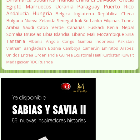
Egipto
Marruecos
Ucrania
Paraguay
Puerto Rico
Andalucía
Hungria
Belgica
Inglaterra
República Checa
Bulgaria
Nueva Zelanda
Senegal
Irak
Sri Lanka
Filipinas
Tunez
Arabia Saudí
Cabo Verde
Canarias
Euskadi
Kenia
Nepal
Somalia
Bruselas
Libia
Islandia.
Líbano
Mali
Mozambique
Siria
Tanzania
Albania
Angola
Congo
Gambia
Indonesia
Pakistan
Vietnam
Bangladesh
Bosnia
Camboya
Camerún
Emiratos Arabes
Unidos
Eritrea
Groenlandia
Guinea Ecuatorial
Haití
Kurdistan
Kuwait
Madagascar
RDC
Ruanda