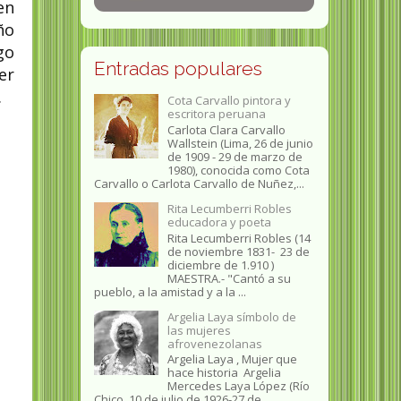
en
ño
go
Entradas populares
er
.
Cota Carvallo pintora y
escritora peruana
Carlota Clara Carvallo
Wallstein (Lima, 26 de junio
de 1909 - 29 de marzo de
1980), conocida como Cota
Carvallo o Carlota Carvallo de Nuñez,...
Rita Lecumberri Robles
educadora y poeta
Rita Lecumberri Robles (14
de noviembre 1831- 23 de
diciembre de 1.910 )
MAESTRA.- "Cantó a su
pueblo, a la amistad y a la ...
Argelia Laya símbolo de
las mujeres
afrovenezolanas
Argelia Laya , Mujer que
hace historia Argelia
Mercedes Laya López (Río
Chico, 10 de julio de 1926-27 de