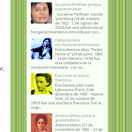
Suzanne Perlman pintora
expresionistas
Suzanne Perlman nacida
Sternberg (18 de octubre
de 1922 - 2 de agosto de
2020) fue una artista visual
húngara-holandesa conocida por sus ...
Petra Herrera
revolucionaria mexicana
Petra Herrera alias "Pedro
Herrera" (29 de Junio, 1887
- 14 de Febrero, 1916) fue
una soldadera en la
revolución mexicana. Las so...
r,
Ève Curie escritora
francesa
Ève Denise Julie Curie-
Labouisse (París, 6 de
diciembre de 1905 – Nueva
York, 22 de octubre de
2007) fue una escritora francesa. Fue la
segu...
Antonia Matos pintora
guatemalteca
Antonia Matos (21 de
noviembre de 1902 – 22 de