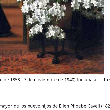
Nélida Gómez de Navajas
cofundadora de Abuelas
Dolorosa Mub
de Plaza de Mayo
ambientalista
Nélida Gómez de Navajas (23 de
Dolorosa Mubvumbi 
julio de 1927 – 2 de mayo de 2012)
activista comunitari
fue una activista por los...
del medio ambiente or
e de 1858 - 7 de noviembre de 1940) fue una artista 
 mayor de los nueve hijos de Ellen Phoebe Cavell (182