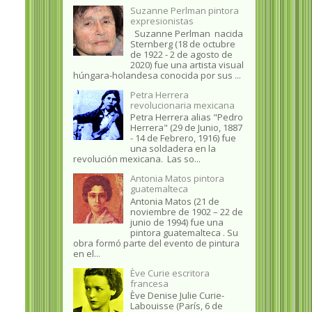
Suzanne Perlman pintora
expresionistas
Suzanne Perlman nacida
Sternberg (18 de octubre
de 1922 - 2 de agosto de
2020) fue una artista visual
húngara-holandesa conocida por sus ...
Petra Herrera
revolucionaria mexicana
Petra Herrera alias "Pedro
Herrera" (29 de Junio, 1887
- 14 de Febrero, 1916) fue
una soldadera en la
revolución mexicana. Las so...
Antonia Matos pintora
guatemalteca
Antonia Matos (21 de
noviembre de 1902 – 22 de
junio de 1994) fue una
pintora guatemalteca . Su
obra formó parte del evento de pintura
en el...
Ève Curie escritora
francesa
Ève Denise Julie Curie-
Labouisse (París, 6 de