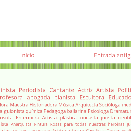
Inicio
Entrada anti
inista
Periodista
Cantante
Actriz
Artista
Polít
rofesora
abogada
pianista
Escultora
Educado
dora
Maestra
Historiadora
Música
Arquitecta
Socióloga
med
ra
guionista
química
Pedagoga
bailarina
Psicóloga
Dramatu
losofa
Enfermera
Artista plástica
cineasta
jurista
cientí
ista
Anarquista
Pintura
Rosas para todas nuestras heroínas
Ju
a
directora
mezzosoprano
Actriz de teatro
Cuentista
Documentali