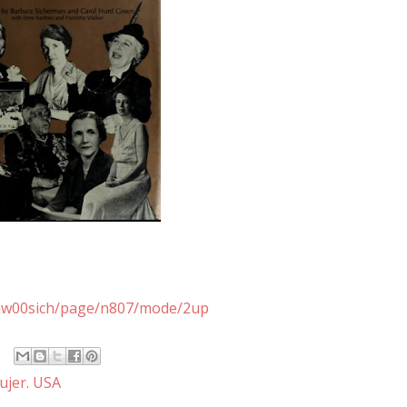
canw00sich/page/n807/mode/2up
mujer. USA