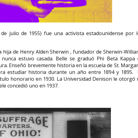
e julio de 1955) fue una activista estadounidense por l
Angélique Kidjo cantante y
compositora de Benin
Ana María Shua
Angélique Kpasseloko Hinto
Ana María Shua (Bue
ra hija de Henry Alden Sherwin , fundador de Sherwin-Willi
Hounsinou Kandjo Manta Zogbin
abril de 1951) es una
 nunca estuvo casada. Belle se graduó Phi Beta Kappa 
Kidjo (Ouidah; 14 de julio de 1960),...
argentina. Su verdad
tura. Enseñó brevemente historia en la escuela de St. Marga
ara estudiar historia durante un año entre 1894 y 1895. 
ítulo honorario en 1930. La Universidad Denison le otorgó
egele concedió uno en 1937.