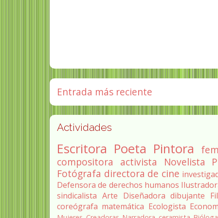
Entrada más reciente
Actividades
Escritora
Poeta
Pintora
fem
compositora
activista
Novelista
P
Fotógrafa
directora de cine
investiga
Defensora de derechos humanos
Ilustrado
sindicalista
Arte
Diseñadora
dibujante
Fi
coreógrafa
matemática
Ecologista
Econom
Mujeres Creadoras
Narradora
ceramista
Biólog