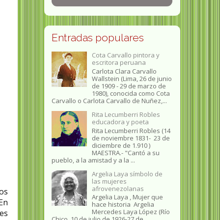
Entradas populares
Cota Carvallo pintora y
escritora peruana
Carlota Clara Carvallo
Wallstein (Lima, 26 de junio
de 1909 - 29 de marzo de
1980), conocida como Cota
Carvallo o Carlota Carvallo de Nuñez,...
Rita Lecumberri Robles
educadora y poeta
Rita Lecumberri Robles (14
de noviembre 1831- 23 de
diciembre de 1.910 )
MAESTRA.- "Cantó a su
pueblo, a la amistad y a la ...
Argelia Laya símbolo de
las mujeres
afrovenezolanas
os
Argelia Laya , Mujer que
 En
hace historia Argelia
Mercedes Laya López (Río
es
Chico, 10 de julio de 1926-27 de