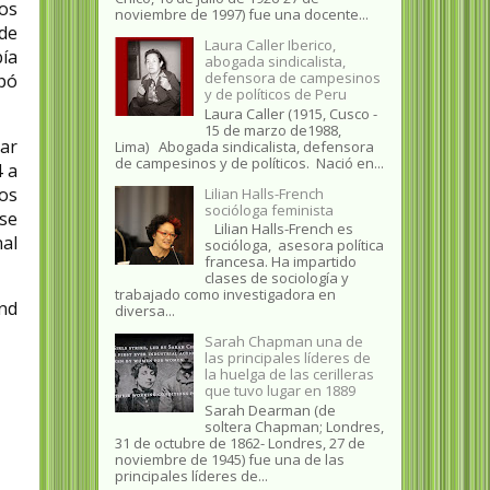
os
noviembre de 1997) fue una docente...
de
Laura Caller Iberico,
bía
abogada sindicalista,
defensora de campesinos
upó
y de políticos de Peru
Laura Caller (1915, Cusco -
15 de marzo de1988,
tar
Lima) Abogada sindicalista, defensora
de campesinos y de políticos. Nació en...
4 a
os
Lilian Halls-French
socióloga feminista
se
Lilian Halls-French es
al
socióloga, asesora política
francesa. Ha impartido
clases de sociología y
trabajado como investigadora en
and
diversa...
Sarah Chapman una de
las principales líderes de
la huelga de las cerilleras
que tuvo lugar en 1889
Sarah Dearman (de
soltera Chapman; Londres,
31 de octubre de 1862​- Londres, 27 de
noviembre de 1945)​ fue una de las
principales líderes de...