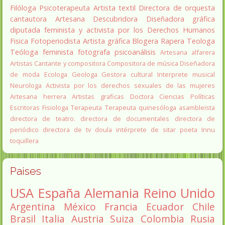
Filóloga
Psicoterapeuta
Artista textil
Directora de orquesta
cantautora
Artesana
Descubridora
Diseñadora gráfica
diputada
feminista y activista por los Derechos Humanos
Fisica
Fotoperiodista
Artista gráfica
Blogera
Rapera
Teologa
Teóloga feminista
fotografa
psicoanálisis
Artesana alfarera
Artistas
Cantante y compositora
Compositora de música
Diseñadora
de moda
Ecologa
Geologa
Gestora cultural
Interprete musical
Neurologa
Activista por los derechos sexuales de las mujeres
Artesana herrera
Artistas graficas
Doctora Ciencias Políticas
Escritoras
Fisiologa
Terapeuta
Terapeuta quinesóloga
asambleista
directora de teatro.
directora de documentales
directora de
periódico
directora de tv
doula
intérprete de sitar
poeta Innu
toquillera
Paises
USA
España
Alemania
Reino Unido
Argentina
México
Francia
Ecuador
Chile
Brasil
Italia
Austria
Suiza
Colombia
Rusia