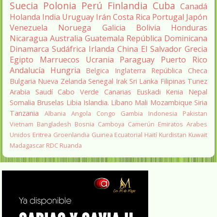
Suecia
Polonia
Perú
Finlandia
Cuba
Canadá
Holanda
India
Uruguay
Irán
Costa Rica
Portugal
Japón
Venezuela
Noruega
Galicia
Bolivia
Honduras
Nicaragua
Australia
Guatemala
República Dominicana
Dinamarca
Sudáfrica
Irlanda
China
El Salvador
Grecia
Egipto
Marruecos
Ucrania
Paraguay
Puerto Rico
Andalucía
Hungria
Belgica
Inglaterra
República Checa
Bulgaria
Nueva Zelanda
Senegal
Irak
Sri Lanka
Filipinas
Tunez
Arabia Saudí
Cabo Verde
Canarias
Euskadi
Kenia
Nepal
Somalia
Bruselas
Libia
Islandia.
Líbano
Mali
Mozambique
Siria
Tanzania
Albania
Angola
Congo
Gambia
Indonesia
Pakistan
Vietnam
Bangladesh
Bosnia
Camboya
Camerún
Emiratos Arabes
Unidos
Eritrea
Groenlandia
Guinea Ecuatorial
Haití
Kurdistan
Kuwait
Madagascar
RDC
Ruanda