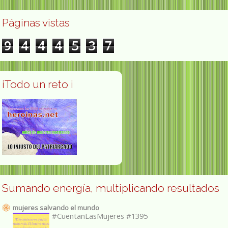
Páginas vistas
9
4
4
4
5
3
7
¡Todo un reto ¡
Sumando energía, multiplicando resultados
mujeres salvando el mundo
#CuentanLasMujeres #1395