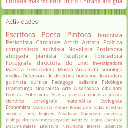
Entrada más reciente
Inicio
Entrada antigua
Actividades
Escritora
Poeta
Pintora
feminista
Periodista
Cantante
Actriz
Artista
Política
compositora
activista
Novelista
Profesora
abogada
pianista
Escultora
Educadora
Fotógrafa
directora de cine
investigadora
Maestra
Historiadora
Música
Arquitecta
Socióloga
medica
Defensora de derechos humanos
Ilustradora
guionista
química
Pedagoga
bailarina
Psicóloga
Dramaturga
sindicalista
Arte
Diseñadora
dibujante
Filosofa
Enfermera
Artista plástica
cineasta
jurista
científica
coreógrafa
matemática
Ecologista
Economista
Anarquista
Pintura
Rosas para todas nuestras
heroínas
Jueza
Mujeres Creadoras
Narradora
ceramista
Bióloga
directora
mezzosoprano
Actriz de teatro
Cuentista
Documentalista
Literatura
Naturalista
literata
urbanista