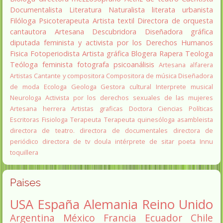
Documentalista
Literatura
Naturalista
literata
urbanista
Filóloga
Psicoterapeuta
Artista textil
Directora de orquesta
cantautora
Artesana
Descubridora
Diseñadora gráfica
diputada
feminista y activista por los Derechos Humanos
Fisica
Fotoperiodista
Artista gráfica
Blogera
Rapera
Teologa
Teóloga feminista
fotografa
psicoanálisis
Artesana alfarera
Artistas
Cantante y compositora
Compositora de música
Diseñadora
de moda
Ecologa
Geologa
Gestora cultural
Interprete musical
Neurologa
Activista por los derechos sexuales de las mujeres
Artesana herrera
Artistas graficas
Doctora Ciencias Políticas
Escritoras
Fisiologa
Terapeuta
Terapeuta quinesóloga
asambleista
directora de teatro.
directora de documentales
directora de
periódico
directora de tv
doula
intérprete de sitar
poeta Innu
toquillera
Paises
USA
España
Alemania
Reino Unido
Argentina
México
Francia
Ecuador
Chile