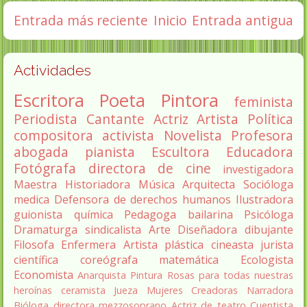
Entrada más reciente
Inicio
Entrada antigua
Actividades
Escritora
Poeta
Pintora
feminista
Periodista
Cantante
Actriz
Artista
Política
compositora
activista
Novelista
Profesora
abogada
pianista
Escultora
Educadora
Fotógrafa
directora de cine
investigadora
Maestra
Historiadora
Música
Arquitecta
Socióloga
medica
Defensora de derechos humanos
Ilustradora
guionista
química
Pedagoga
bailarina
Psicóloga
Dramaturga
sindicalista
Arte
Diseñadora
dibujante
Filosofa
Enfermera
Artista plástica
cineasta
jurista
científica
coreógrafa
matemática
Ecologista
Economista
Anarquista
Pintura
Rosas para todas nuestras
heroínas
ceramista
Jueza
Mujeres Creadoras
Narradora
Bióloga
directora
mezzosoprano
Actriz de teatro
Cuentista