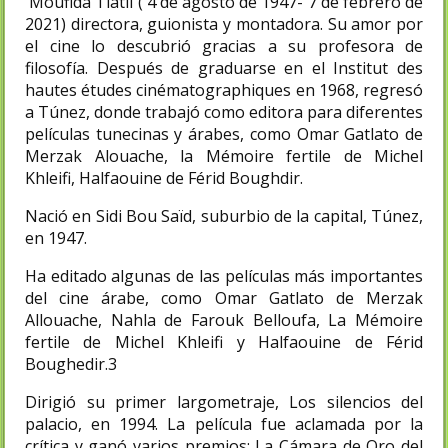
Moufida Tlatli ( 4 de agosto de 1947- 7 de febrero de
2021) directora, guionista y montadora. Su amor por
el cine lo descubrió gracias a su profesora de
filosofía. Después de graduarse en el Institut des
hautes études cinématographiques en 1968, regresó
a Túnez, donde trabajó como editora para diferentes
películas tunecinas y árabes, como Omar Gatlato de
Merzak Alouache, la Mémoire fertile de Michel
Khleifi, Halfaouine de Férid Boughdir.
Nació en Sidi Bou Saïd, suburbio de la capital, Túnez,
en 1947.
Ha editado algunas de las películas más importantes
del cine árabe, como Omar Gatlato de Merzak
Allouache, Nahla de Farouk Belloufa, La Mémoire
fertile de Michel Khleifi y Halfaouine de Férid
Boughedir.3​
Dirigió su primer largometraje, Los silencios del
palacio, en 1994. La película fue aclamada por la
crítica y ganó varios premios: La Cámara de Oro del