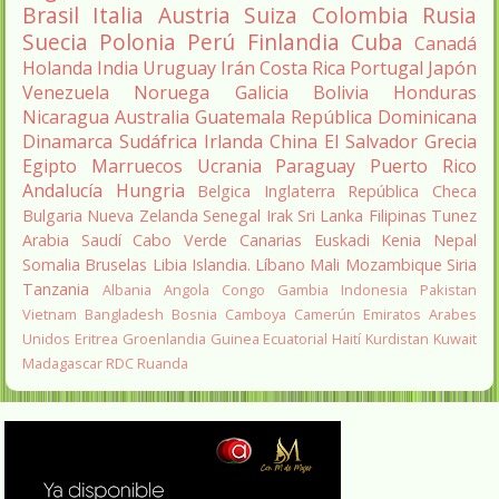
Brasil
Italia
Austria
Suiza
Colombia
Rusia
Suecia
Polonia
Perú
Finlandia
Cuba
Canadá
Holanda
India
Uruguay
Irán
Costa Rica
Portugal
Japón
Venezuela
Noruega
Galicia
Bolivia
Honduras
Nicaragua
Australia
Guatemala
República Dominicana
Dinamarca
Sudáfrica
Irlanda
China
El Salvador
Grecia
Egipto
Marruecos
Ucrania
Paraguay
Puerto Rico
Andalucía
Hungria
Belgica
Inglaterra
República Checa
Bulgaria
Nueva Zelanda
Senegal
Irak
Sri Lanka
Filipinas
Tunez
Arabia Saudí
Cabo Verde
Canarias
Euskadi
Kenia
Nepal
Somalia
Bruselas
Libia
Islandia.
Líbano
Mali
Mozambique
Siria
Tanzania
Albania
Angola
Congo
Gambia
Indonesia
Pakistan
Vietnam
Bangladesh
Bosnia
Camboya
Camerún
Emiratos Arabes
Unidos
Eritrea
Groenlandia
Guinea Ecuatorial
Haití
Kurdistan
Kuwait
Madagascar
RDC
Ruanda