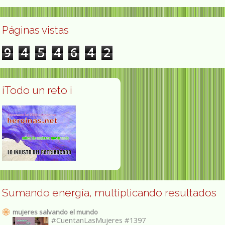
Páginas vistas
9
4
5
4
6
4
2
¡Todo un reto ¡
Sumando energía, multiplicando resultados
mujeres salvando el mundo
#CuentanLasMujeres #1397