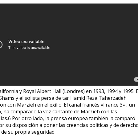
lifornia y Royal Albert Hall (Londres) en 1993, 1994 y 1995. E
hams y el solista persa de tar Hamid Reza Taherzadeh
n con Marzieh en el exilio. El canal francés «France 3» , un
to, ha comparado la voz cantante de Marzieh con las
llas.6​ Por otro lado, la prensa europea también la comparó
 su disposición a poner las creencias políticas y de derech
 de su propia seguridad.