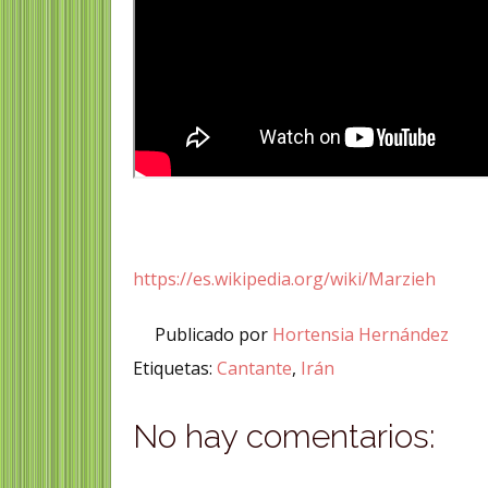
https://es.wikipedia.org/wiki/Marzieh
Publicado por
Hortensia Hernández
Etiquetas:
Cantante
,
Irán
No hay comentarios: