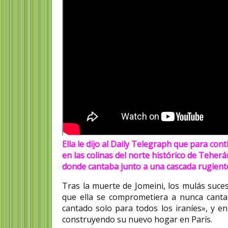
Ella le dijo al Daily Telegraph que para con
en las colinas del norte histórico de Teherá
donde cantaba junto a una cascada rugiente:
Tras la muerte de Jomeini, los mulás suce
que ella se comprometiera a nunca canta
cantado solo para todos los iraníes», y en
construyendo su nuevo hogar en París.​