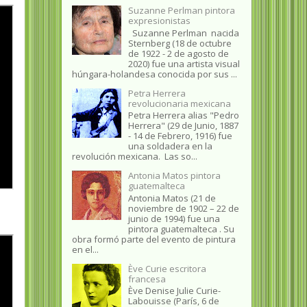
Suzanne Perlman pintora
expresionistas
Suzanne Perlman nacida
Sternberg (18 de octubre
de 1922 - 2 de agosto de
2020) fue una artista visual
húngara-holandesa conocida por sus ...
Petra Herrera
revolucionaria mexicana
Petra Herrera alias "Pedro
Herrera" (29 de Junio, 1887
- 14 de Febrero, 1916) fue
una soldadera en la
revolución mexicana. Las so...
Antonia Matos pintora
guatemalteca
Antonia Matos (21 de
noviembre de 1902 – 22 de
junio de 1994) fue una
pintora guatemalteca . Su
obra formó parte del evento de pintura
en el...
Ève Curie escritora
francesa
Ève Denise Julie Curie-
Labouisse (París, 6 de