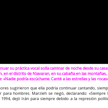
tinuar su práctica vocal solía caminar de noche desde su casa
n, en el distrito de Niavaran, en su cabaña en las montañas,
 «Nadie podría escúchame. Canté a las estrellas y las rocas»
sores sugirieron que ella podría continuar cantando, siem
r para hombres. Marzieh se negó, declarando: «Siempre 
 1994, dejó Irán para siempre debido a la represión políti