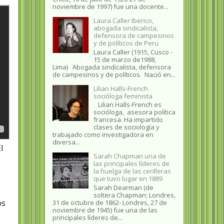
noviembre de 1997) fue una docente...
Laura Caller Iberico,
abogada sindicalista,
defensora de campesinos
y de políticos de Peru
Laura Caller (1915, Cusco -
15 de marzo de1988,
Lima) Abogada sindicalista, defensora
de campesinos y de políticos. Nació en...
Lilian Halls-French
socióloga feminista
Lilian Halls-French es
socióloga, asesora política
francesa. Ha impartido
clases de sociología y
trabajado como investigadora en
diversa...
l
Sarah Chapman una de
las principales líderes de
la huelga de las cerilleras
que tuvo lugar en 1889
Sarah Dearman (de
soltera Chapman; Londres,
os
31 de octubre de 1862​- Londres, 27 de
noviembre de 1945)​ fue una de las
principales líderes de...