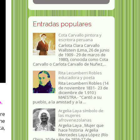
Entradas populares
Cota Carvallo pintora y
escritora peruana
Carlota Clara Carvallo
Wallstein (Lima, 26 de junio
de 1909 - 29 de marzo de
1980), conocida como Cota
Carvallo o Carlota Carvallo de Nuñez,...
Rita Lecumberri Robles
educadora y poeta
Rita Lecumberri Robles (14
de noviembre 1831- 23 de
diciembre de 1.910 )
MAESTRA.- "Cantó a su
.
pueblo, a la amistad y a la ...
Argelia Laya símbolo de
pre
las mujeres
afrovenezolanas
he
Argelia Laya , Mujer que
ca,
hace historia Argelia
Mercedes Laya López (Río
Chico, 10 de julio de 1926-27 de