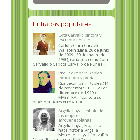
Entradas populares
Cota Carvallo pintora y
escritora peruana
Carlota Clara Carvallo
Wallstein (Lima, 26 de junio
de 1909 - 29 de marzo de
1980), conocida como Cota
Carvallo o Carlota Carvallo de Nuñez,...
Rita Lecumberri Robles
educadora y poeta
Rita Lecumberri Robles (14
de noviembre 1831- 23 de
diciembre de 1.910 )
MAESTRA.- "Cantó a su
pueblo, a la amistad y a la ...
Argelia Laya símbolo de
las mujeres
afrovenezolanas
Argelia Laya , Mujer que
hace historia Argelia
Mercedes Laya López (Río
Chico, 10 de julio de 1926-27 de