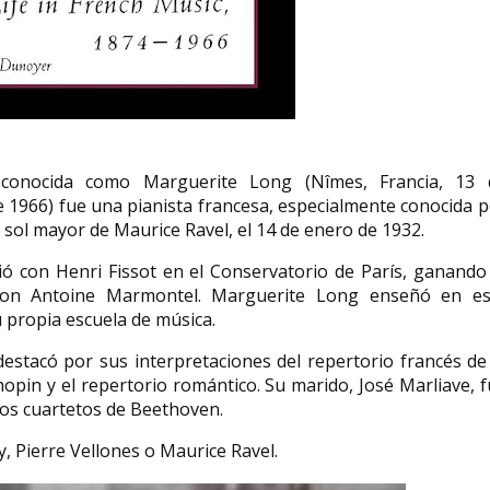
Rosamund Adoo-Kissi-
Debrah fundadora de Ella
Ana Guil Bozal 
spañola
Roberta Family Foundation
feminista
 16 de
Rosamund Adoo-Kissi-Debrah es
Ana Guil Bozal es cat
 conocida como Marguerite Long (Nîmes, Francia, 13 
e junio
una activista británica, educadora y
Escuela Universitari
e 1966) fue una pianista francesa, especialmente conocida 
defensora de la salud...
del Departamento de.
 sol mayor de Maurice Ravel, el 14 de enero de 1932.
ó con Henri Fissot en el Conservatorio de París, ganando
con Antoine Marmontel. Marguerite Long enseñó en es
 propia escuela de música.
destacó por sus interpretaciones del repertorio francés de
pin y el repertorio romántico. Su marido, José Marliave, 
los cuartetos de Beethoven.
, Pierre Vellones o Maurice Ravel.