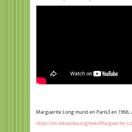
Marguerite Long murió en París3​ en 1966, a
https://es.wikipedia.org/wiki/Marguerite_L