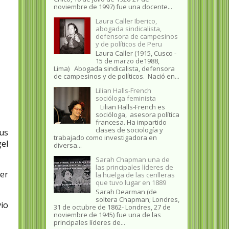
noviembre de 1997) fue una docente...
Laura Caller Iberico,
abogada sindicalista,
defensora de campesinos
y de políticos de Peru
Laura Caller (1915, Cusco -
15 de marzo de1988,
Lima) Abogada sindicalista, defensora
de campesinos y de políticos. Nació en...
Lilian Halls-French
socióloga feminista
Lilian Halls-French es
socióloga, asesora política
francesa. Ha impartido
clases de sociología y
sus
trabajado como investigadora en
el
diversa...
Sarah Chapman una de
las principales líderes de
er
la huelga de las cerilleras
que tuvo lugar en 1889
Sarah Dearman (de
soltera Chapman; Londres,
vio
31 de octubre de 1862​- Londres, 27 de
noviembre de 1945)​ fue una de las
principales líderes de...