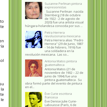
Suzanne Perlman pintora
expresionistas
Suzanne Perlman nacida
Sternberg (18 de octubre
de 1922 - 2 de agosto de
nto
2020) fue una artista visual
húngara-holandesa conocida por sus ...
te
Petra Herrera
revolucionaria mexicana
Petra Herrera alias "Pedro
en
Herrera" (29 de Junio, 1887
ía
- 14 de Febrero, 1916) fue
una soldadera en la
revolución mexicana. Las so...
sol
Antonia Matos pintora
guatemalteca
Antonia Matos (21 de
noviembre de 1902 – 22 de
junio de 1994) fue una
pintora guatemalteca . Su
su
obra formó parte del evento de pintura
en el...
 la
Ève Curie escritora
ite
francesa
 le
Ève Denise Julie Curie-
Labouisse (París, 6 de