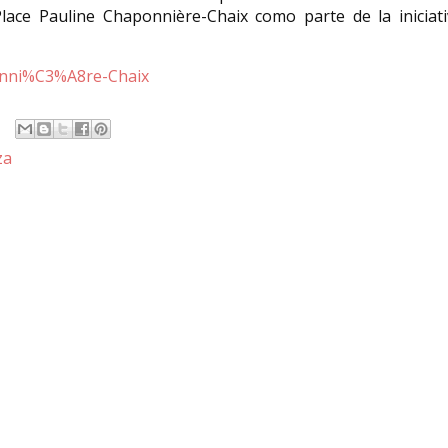
ace Pauline Chaponnière-Chaix como parte de la iniciati
ponni%C3%A8re-Chaix
za