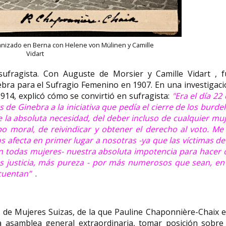
anizado en Berna con Helene von Mülinen y Camille
Vidart
ufragista. Con Auguste de Morsier y Camille Vidart , f
bra para el Sufragio Femenino en 1907. En una investigac
14, explicó cómo se convirtió en sufragista:
"Era el día 22
 de Ginebra a la iniciativa que pedía el cierre de los burde
 la absoluta necesidad, del deber incluso de cualquier mu
o moral, de reivindicar y obtener el derecho al voto. Me
s afecta en primer lugar a nosotras -ya que las víctimas de
on todas mujeres- nuestra absoluta impotencia para hacer 
s justicia, más pureza - por más numerosos que sean, en 
 cuentan”
.
s de Mujeres Suizas, de la que Pauline Chaponnière-Chaix 
a asamblea general extraordinaria, tomar posición sobre 