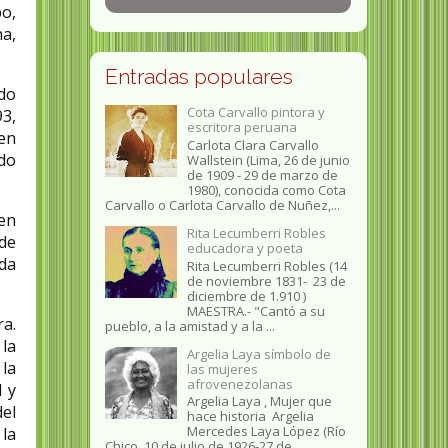
po,
a,
Entradas populares
ado
Cota Carvallo pintora y
93,
escritora peruana
 en
Carlota Clara Carvallo
ido
Wallstein (Lima, 26 de junio
de 1909 - 29 de marzo de
1980), conocida como Cota
Carvallo o Carlota Carvallo de Nuñez,...
en
Rita Lecumberri Robles
 de
educadora y poeta
ada
Rita Lecumberri Robles (14
de noviembre 1831- 23 de
diciembre de 1.910 )
MAESTRA.- "Cantó a su
a.
pueblo, a la amistad y a la ...
la
Argelia Laya símbolo de
 la
las mujeres
afrovenezolanas
d y
Argelia Laya , Mujer que
del
hace historia Argelia
Mercedes Laya López (Río
la
Chico, 10 de julio de 1926-27 de