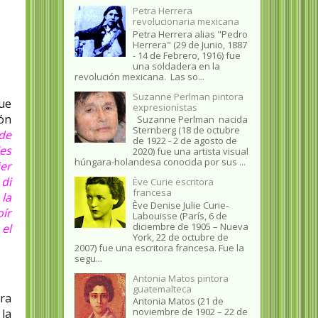
Petra Herrera
revolucionaria mexicana
Petra Herrera alias "Pedro
Herrera" (29 de Junio, 1887
- 14 de Febrero, 1916) fue
una soldadera en la
revolución mexicana. Las so...
Suzanne Perlman pintora
ue
expresionistas
ión
Suzanne Perlman nacida
Sternberg (18 de octubre
 de
de 1922 - 2 de agosto de
les
2020) fue una artista visual
húngara-holandesa conocida por sus ...
jer
 di
Ève Curie escritora
francesa
 la
Ève Denise Julie Curie-
oír
Labouisse (París, 6 de
diciembre de 1905 – Nueva
el
York, 22 de octubre de
2007) fue una escritora francesa. Fue la
segu...
Antonia Matos pintora
guatemalteca
era
Antonia Matos (21 de
noviembre de 1902 – 22 de
la