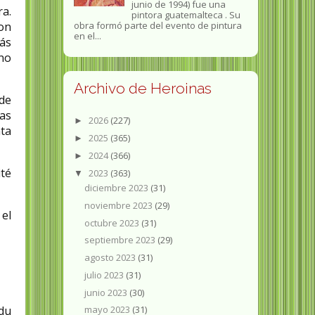
junio de 1994) fue una
a.
pintora guatemalteca . Su
con
obra formó parte del evento de pintura
en el...
ás
 no
Archivo de Heroinas
 de
las
2026
(227)
►
nta
2025
(365)
►
2024
(366)
►
té
2023
(363)
▼
diciembre 2023
(31)
noviembre 2023
(29)
el
octubre 2023
(31)
septiembre 2023
(29)
agosto 2023
(31)
julio 2023
(31)
junio 2023
(30)
 du
mayo 2023
(31)