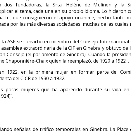
on dos fundadoras, la Srta. Hélène de Mülinen y la Sr
licar el tema, cada una en su propio idioma. Lo hicieron 
na fe, que consiguieron el apoyo unánime, hecho tanto m
rmada por las más diversas sociedades, muchas de las cuales
 la ASF se convirtió en miembro del Consejo Internacional
a asamblea extraordinaria de la CIF en Ginebra y obtuvo de 
Gran Consejo (el parlamento de Ginebra). Cuando la preside
line Chaponnière-Chaix quien la reemplazó, de 1920 a 1922 .
 en 1922, en la primera mujer en formar parte del Comi
identa del CICR de 1930 a 1932.
as pocas mujeres que ha aparecido durante su vida en 
1924)".
alando señales de tráfico temporales en Ginebra. La Place