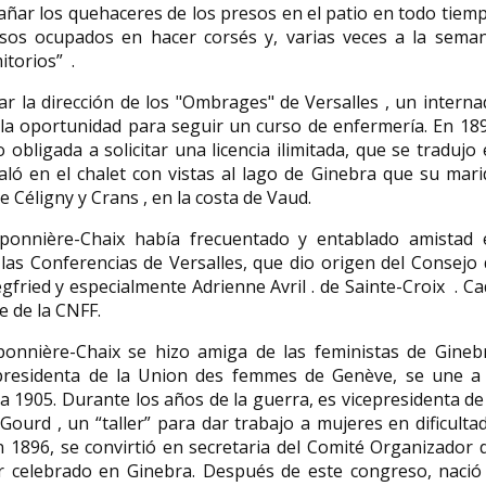
ar los quehaceres de los presos en el patio en todo tiem
resos ocupados en hacer corsés y, varias veces a la seman
itorios” .
 la dirección de los "Ombrages" de Versalles , un intern
 la oportunidad para seguir un curso de enfermería. En 18
obligada a solicitar una licencia ilimitada, que se tradujo
aló en el chalet con vistas al lago de Ginebra que su mar
 Céligny y Crans , en la costa de Vaud.
ponnière-Chaix había frecuentado y entablado amistad 
las Conferencias de Versalles, que dio origen del Consejo
gfried y especialmente Adrienne Avril . de Sainte-Croix . C
e de la CNFF.
onnière-Chaix se hizo amiga de las feministas de Ginebr
presidenta de la Union des femmes de Genève, se une a 
a 1905. Durante los años de la guerra, es vicepresidenta de
ourd , un “taller” para dar trabajo a mujeres en dificulta
 1896, se convirtió en secretaria del Comité Organizador 
 celebrado en Ginebra. Después de este congreso, nació 