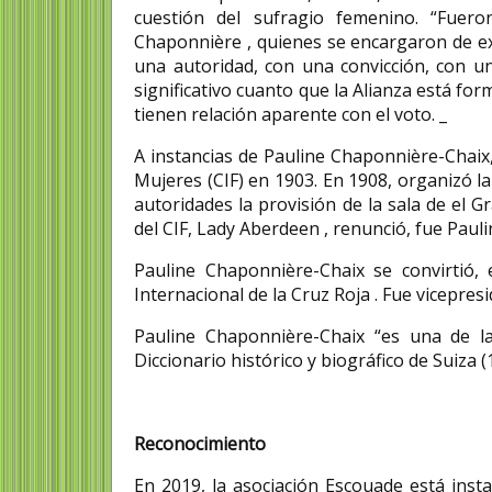
cuestión del sufragio femenino. “Fuer
Chaponnière , quienes se encargaron de exp
una autoridad, con una convicción, con u
significativo cuanto que la Alianza está fo
tienen relación aparente con el voto. _
A instancias de Pauline Chaponnière-Chaix,
Mujeres (CIF) en 1903. En 1908, organizó l
autoridades la provisión de la sala de el 
del CIF, Lady Aberdeen , renunció, fue Pau
Pauline Chaponnière-Chaix se convirtió,
Internacional de la Cruz Roja . Fue vicepres
Pauline Chaponnière-Chaix “es una de l
Diccionario histórico y biográfico de Suiza (
Reconocimiento
En 2019, la asociación Escouade está inst