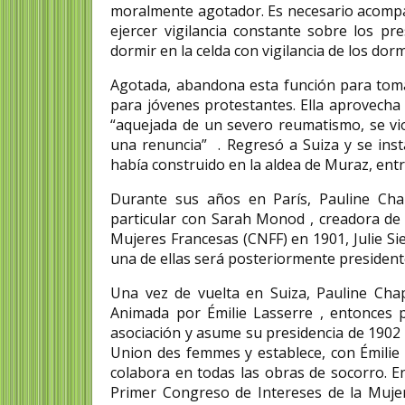
moralmente agotador. Es necesario acompañ
ejercer vigilancia constante sobre los p
dormir en la celda con vigilancia de los dorm
Agotada, abandona esta función para tomar
para jóvenes protestantes. Ella aprovecha
“aquejada de un severo reumatismo, se vio 
una renuncia” . Regresó a Suiza y se inst
había construido en la aldea de Muraz, entre
Durante sus años en París, Pauline Cha
particular con Sarah Monod , creadora de 
Mujeres Francesas (CNFF) en 1901, Julie Sie
una de ellas será posteriormente president
Una vez de vuelta en Suiza, Pauline Chap
Animada por Émilie Lasserre , entonces 
asociación y asume su presidencia de 1902 
Union des femmes y establece, con Émilie G
colabora en todas las obras de socorro. En
Primer Congreso de Intereses de la Mujer