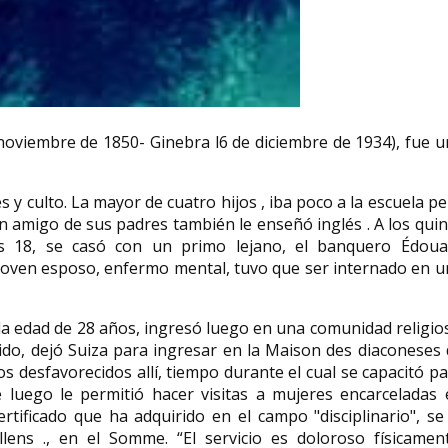
Te esperamos h
junio) en la Feri
Herminia Arrate artista y
de Madrid de 1
ora
pintora chilena
horas. Caseta 
noviembre de 1850- Ginebra l6 de diciembre de 1934), fue 
dolid,
Herminia Arrate Ramírez (Santiago 1
En este segundo libr
inició
de julio de 1896-12 de marzo de
SAVIA seguimos con
.
1941), fue una artista y...
comprometidas activi
y culto. La mayor de cuatro hijos , iba poco a la escuela p
n amigo de sus padres también le enseñó inglés . A los qui
 18, se casó con un primo lejano, el banquero Édoua
 joven esposo, enfermo mental, tuvo que ser internado en 
a edad de 28 años, ingresó luego en una comunidad religio
do, dejó Suiza para ingresar en la Maison des diaconeses 
ños desfavorecidos allí, tiempo durante el cual se capacitó p
e luego le permitió hacer visitas a mujeres encarceladas 
ertificado que ha adquirido en el campo "disciplinario", se
llens ., en el Somme. “El servicio es doloroso físicament