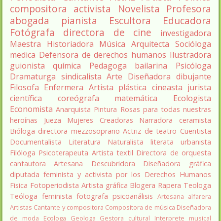
compositora
activista
Novelista
Profesora
abogada
pianista
Escultora
Educadora
Fotógrafa
directora de cine
investigadora
Maestra
Historiadora
Música
Arquitecta
Socióloga
medica
Defensora de derechos humanos
Ilustradora
guionista
química
Pedagoga
bailarina
Psicóloga
Dramaturga
sindicalista
Arte
Diseñadora
dibujante
Filosofa
Enfermera
Artista plástica
cineasta
jurista
científica
coreógrafa
matemática
Ecologista
Economista
Anarquista
Pintura
Rosas para todas nuestras
heroínas
Jueza
Mujeres Creadoras
Narradora
ceramista
Bióloga
directora
mezzosoprano
Actriz de teatro
Cuentista
Documentalista
Literatura
Naturalista
literata
urbanista
Filóloga
Psicoterapeuta
Artista textil
Directora de orquesta
cantautora
Artesana
Descubridora
Diseñadora gráfica
diputada
feminista y activista por los Derechos Humanos
Fisica
Fotoperiodista
Artista gráfica
Blogera
Rapera
Teologa
Teóloga feminista
fotografa
psicoanálisis
Artesana alfarera
Artistas
Cantante y compositora
Compositora de música
Diseñadora
de moda
Ecologa
Geologa
Gestora cultural
Interprete musical