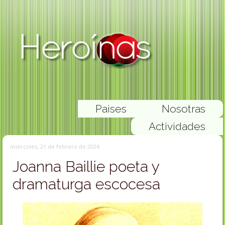
Paises
Nosotras
Actividades
miércoles, 21 de febrero de 2024
Joanna Baillie poeta y
dramaturga escocesa