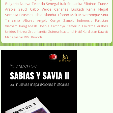
Bulgaria
Nueva Zelanda
Senegal
Irak
Sri Lanka
Filipinas
Tunez
Arabia Saudí
Cabo Verde
Canarias
Euskadi
Kenia
Nepal
Somalia
Bruselas
Libia
Islandia.
Líbano
Mali
Mozambique
Siria
Tanzania
Albania
Angola
Congo
Gambia
Indonesia
Pakistan
Vietnam
Bangladesh
Bosnia
Camboya
Camerún
Emiratos Arabes
Unidos
Eritrea
Groenlandia
Guinea Ecuatorial
Haití
Kurdistan
Kuwait
Madagascar
RDC
Ruanda