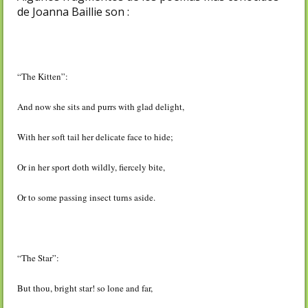
de Joanna Baillie son :
“The Kitten”:
And now she sits and purrs with glad delight,
With her soft tail her delicate face to hide;
Or in her sport doth wildly, fiercely bite,
Or to some passing insect turns aside.
“The Star”:
But thou, bright star! so lone and far,