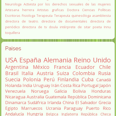
Neurologa
Activista por los derechos sexuales de las mujeres
Artesana herrera
Artistas graficas
Doctora Ciencias Políticas
Escritoras
Fisiologa
Terapeuta
Terapeuta quinesóloga
asambleista
directora de teatro.
directora de documentales
directora de
periódico
directora de tv
doula
intérprete de sitar
poeta Innu
toquillera
Paises
USA
España
Alemania
Reino Unido
Argentina
México
Francia
Ecuador
Chile
Brasil
Italia
Austria
Suiza
Colombia
Rusia
Suecia
Polonia
Perú
Finlandia
Cuba
Canadá
Holanda
India
Uruguay
Irán
Costa Rica
Portugal
Japón
Venezuela
Noruega
Galicia
Bolivia
Honduras
Nicaragua
Australia
Guatemala
República Dominicana
Dinamarca
Sudáfrica
Irlanda
China
El Salvador
Grecia
Egipto
Marruecos
Ucrania
Paraguay
Puerto Rico
Andalucía
Hungria
Belgica
Inglaterra
República Checa