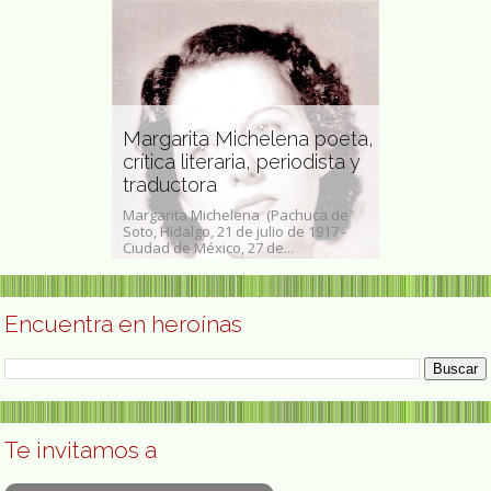
Margarita Michelena poeta,
 artista
crítica literaria, periodista y
traductora
Anna Maria 
dres, 1966) es
Margarita Michelena (Pachuca de
Anna Maria Mai
 representante
Soto, Hidalgo, 21 de julio de 1917 -
Calabria, 20 d
Ciudad de México, 27 de...
artista , esculto
Encuentra en heroínas
Te invitamos a