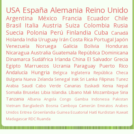
USA
España
Alemania
Reino Unido
Argentina
México
Francia
Ecuador
Chile
Brasil
Italia
Austria
Suiza
Colombia
Rusia
Suecia
Polonia
Perú
Finlandia
Cuba
Canadá
Holanda
India
Uruguay
Irán
Costa Rica
Portugal
Japón
Venezuela
Noruega
Galicia
Bolivia
Honduras
Nicaragua
Australia
Guatemala
República Dominicana
Dinamarca
Sudáfrica
Irlanda
China
El Salvador
Grecia
Egipto
Marruecos
Ucrania
Paraguay
Puerto Rico
Andalucía
Hungria
Belgica
Inglaterra
República Checa
Bulgaria
Nueva Zelanda
Senegal
Irak
Sri Lanka
Filipinas
Tunez
Arabia Saudí
Cabo Verde
Canarias
Euskadi
Kenia
Nepal
Somalia
Bruselas
Libia
Islandia.
Líbano
Mali
Mozambique
Siria
Tanzania
Albania
Angola
Congo
Gambia
Indonesia
Pakistan
Vietnam
Bangladesh
Bosnia
Camboya
Camerún
Emiratos Arabes
Unidos
Eritrea
Groenlandia
Guinea Ecuatorial
Haití
Kurdistan
Kuwait
Madagascar
RDC
Ruanda