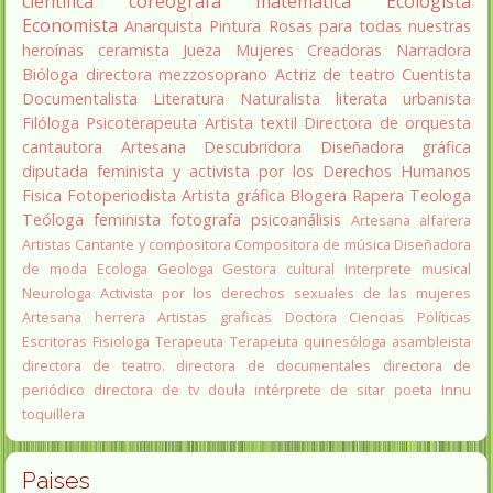
científica
coreógrafa
matemática
Ecologista
Economista
Anarquista
Pintura
Rosas para todas nuestras
heroínas
ceramista
Jueza
Mujeres Creadoras
Narradora
Bióloga
directora
mezzosoprano
Actriz de teatro
Cuentista
Documentalista
Literatura
Naturalista
literata
urbanista
Filóloga
Psicoterapeuta
Artista textil
Directora de orquesta
cantautora
Artesana
Descubridora
Diseñadora gráfica
diputada
feminista y activista por los Derechos Humanos
Fisica
Fotoperiodista
Artista gráfica
Blogera
Rapera
Teologa
Teóloga feminista
fotografa
psicoanálisis
Artesana alfarera
Artistas
Cantante y compositora
Compositora de música
Diseñadora
de moda
Ecologa
Geologa
Gestora cultural
Interprete musical
Neurologa
Activista por los derechos sexuales de las mujeres
Artesana herrera
Artistas graficas
Doctora Ciencias Políticas
Escritoras
Fisiologa
Terapeuta
Terapeuta quinesóloga
asambleista
directora de teatro.
directora de documentales
directora de
periódico
directora de tv
doula
intérprete de sitar
poeta Innu
toquillera
Paises