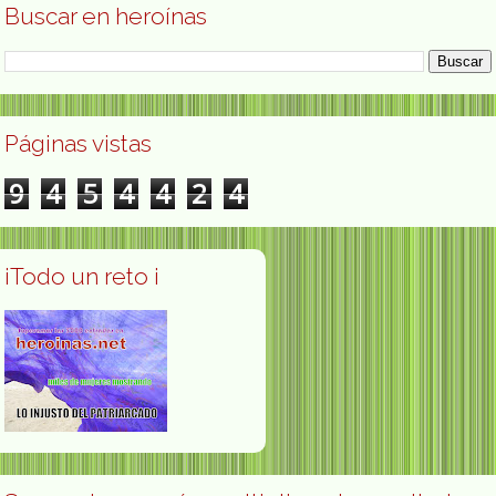
Buscar en heroínas
Páginas vistas
9
4
5
4
4
2
4
¡Todo un reto ¡