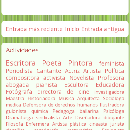
Entrada más reciente
Inicio
Entrada antigua
Actividades
Escritora
Poeta
Pintora
feminista
Periodista
Cantante
Actriz
Artista
Política
compositora
activista
Novelista
Profesora
abogada
pianista
Escultora
Educadora
Fotógrafa
directora de cine
investigadora
Maestra
Historiadora
Música
Arquitecta
Socióloga
medica
Defensora de derechos humanos
Ilustradora
guionista
química
Pedagoga
bailarina
Psicóloga
Dramaturga
sindicalista
Arte
Diseñadora
dibujante
Filosofa
Enfermera
Artista plástica
cineasta
jurista