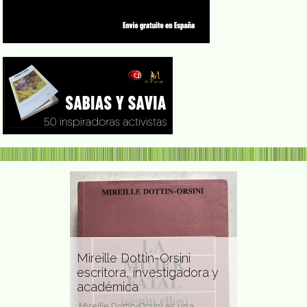
lló
Mireille Dottin-Orsini
ora y
escritora, investigadora y
Lynn Hers
académica
artista visu
Santiago de Chile
Mireille Dottin-Orsini es una
Lynn Hershman