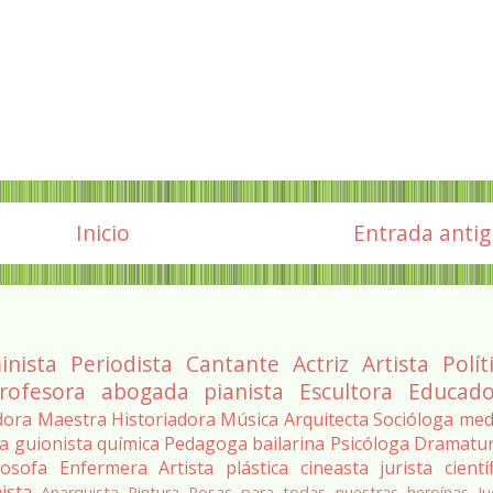
Inicio
Entrada anti
inista
Periodista
Cantante
Actriz
Artista
Polít
rofesora
abogada
pianista
Escultora
Educado
dora
Maestra
Historiadora
Música
Arquitecta
Socióloga
med
ra
guionista
química
Pedagoga
bailarina
Psicóloga
Dramatu
losofa
Enfermera
Artista plástica
cineasta
jurista
cientí
ista
Anarquista
Pintura
Rosas para todas nuestras heroínas
Ju