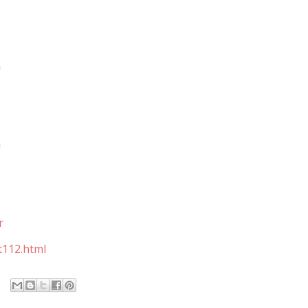
a
a
r
t112.html