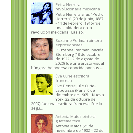
Petra Herrera
revolucionaria mexicana
Petra Herrera alias "Pedro
Herrera" (29 de Junio, 1887
- 14 de Febrero, 1916) fue
una soldadera en la
revolución mexicana. Las so...
Suzanne Perlman pintora
expresionistas
Suzanne Perlman nacida
Sternberg (18 de octubre
de 1922 - 2 de agosto de
2020) fue una artista visual
húngara-holandesa conocida por sus ...
Ève Curie escritora
francesa
Ève Denise Julie Curie-
Labouisse (París, 6 de
diciembre de 1905 – Nueva
York, 22 de octubre de
2007) fue una escritora francesa. Fue la
segu...
Antonia Matos pintora
guatemalteca
Antonia Matos (21 de
noviembre de 1902 – 22 de