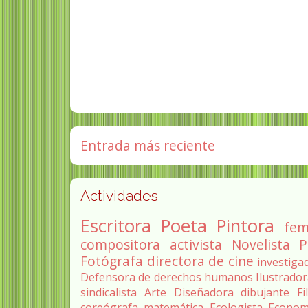
Entrada más reciente
Actividades
Escritora
Poeta
Pintora
fem
compositora
activista
Novelista
P
Fotógrafa
directora de cine
investiga
Defensora de derechos humanos
Ilustrado
sindicalista
Arte
Diseñadora
dibujante
Fi
coreógrafa
matemática
Ecologista
Econom