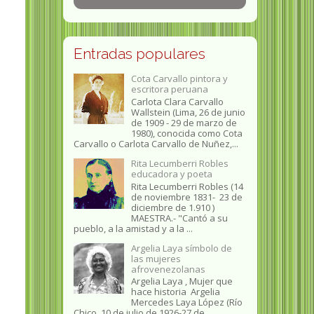
Entradas populares
Cota Carvallo pintora y
escritora peruana
Carlota Clara Carvallo
Wallstein (Lima, 26 de junio
de 1909 - 29 de marzo de
1980), conocida como Cota
Carvallo o Carlota Carvallo de Nuñez,...
Rita Lecumberri Robles
educadora y poeta
Rita Lecumberri Robles (14
de noviembre 1831- 23 de
diciembre de 1.910 )
MAESTRA.- "Cantó a su
pueblo, a la amistad y a la ...
Argelia Laya símbolo de
las mujeres
afrovenezolanas
Argelia Laya , Mujer que
hace historia Argelia
Mercedes Laya López (Río
Chico, 10 de julio de 1926-27 de