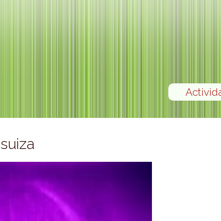
Activid
 suiza