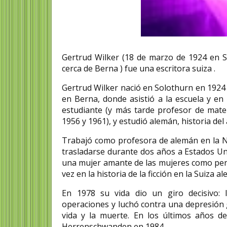
Luz Pozo Garza escr
Gertrud Wilker (18 de marzo de 1924 en 
crítica literaria y poe
cerca de Berna ) fue una escritora suiza .
Luz Pozo Garza (Ribadeo, 21
Gertrud Wilker nació en Solothurn en 1924 
de 1922 – La Coruña, 20 de 
2020),​ fue una escritora,...
en Berna, donde asistió a la escuela y e
estudiante (y más tarde profesor de matem
1956 y 1961), y estudió alemán, historia del 
Trabajó como profesora de alemán en la N
trasladarse durante dos años a Estados Un
una mujer amante de las mujeres como pers
vez en la historia de la ficción en la Suiza
En 1978 su vida dio un giro decisivo: 
operaciones y luchó contra una depresión 
vida y la muerte. En los últimos años de
Herrenschwanden en 1984.