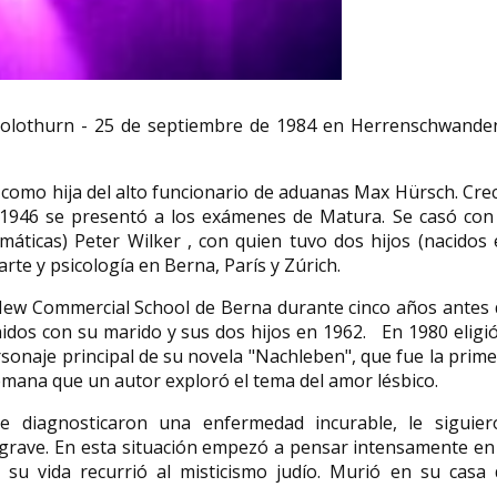
Pamela Lyndon Travers
creadora de la famosa
itora,
niñera de ficción Mary
Josephine Lev
Solothurn - 25 de septiembre de 1984 en Herrenschwanden
ta
Poppins
sufragista ale
 de julio
Pamela Lyndon Travers (seudónimo
Josephine Levy-Rathe
como hija del alto funcionario de aduanas Max Hürsch. Cre
abril de
literario de Helen Lyndon Goff;
de 1877 en Berlín, -
Maryborough, Queensland,...
de 1921 ibid) fue una.
n 1946 se presentó a los exámenes de Matura. Se casó con 
áticas) Peter Wilker , con quien tuvo dos hijos (nacidos
arte y psicología en Berna, París y Zúrich.
ew Commercial School de Berna durante cinco años antes 
idos con su marido y sus dos hijos en 1962. En 1980 eligi
onaje principal de su novela "Nachleben", que fue la prim
 alemana que un autor exploró el tema del amor lésbico.
le diagnosticaron una enfermedad incurable, le siguier
grave. En esta situación empezó a pensar intensamente en
 su vida recurrió al misticismo judío. Murió en su casa 