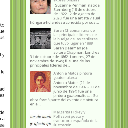
Suzanne Perlman nacida
Sternberg (18 de octubre
de 1922 - 2 de agosto de
2020) fue una artista visual
húngara-holandesa conocida por sus ...
uto
Sarah Chapman una de
que
las principales líderes de
sus
la huelga de las cerilleras
que tuvo lugar en 1889
Sarah Dearman (de
soltera Chapman; Londres,
l y
31 de octubre de 1862​- Londres, 27 de
noviembre de 1945)​ fue una de las
principales líderes de...
le
Antonia Matos pintora
guatemalteca
Antonia Matos (21 de
noviembre de 1902 – 22 de
dad
junio de 1994) fue una
es
pintora guatemalteca . Su
obra formó parte del evento de pintura
en el...
 de
Margarita Hickey y
Pollizzoni poeta y
ica
traductora española de la
ea
Ilustración