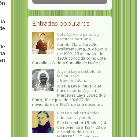
ón
la
Entradas populares
 de
Cota Carvallo pintora y
escritora peruana
Carlota Clara Carvallo
 de
Wallstein (Lima, 26 de junio
rma
de 1909 - 29 de marzo de
1980), conocida como Cota
 en
Carvallo o Carlota Carvallo de Nuñez,...
Argelia Laya símbolo de
las mujeres
afrovenezolanas
Argelia Laya , Mujer que
hace historia Argelia
Mercedes Laya López (Río
Chico, 10 de julio de 1926-27 de
noviembre de 1997) fue una docente...
Rita Lecumberri Robles
educadora y poeta
Rita Lecumberri Robles (14
de noviembre 1831- 23 de
diciembre de 1.910 )
MAESTRA.- "Cantó a su