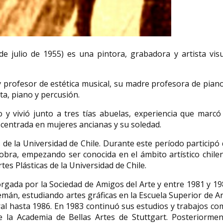
e julio de 1955) es una pintora, grabadora y artista vis
Julia Chuñil acti
Rosa Manzano política
medioambienta
Rosa de Lima Manzano Gete
Julia del Carmen Chuñ
 profesor de estética musical, su madre profesora de pian
(Villanueva de Gumiel, Burgos, 25 de
(Máfil, 16 de julio de
ta, piano y percusión.
julio de 1949 - Sierra de La...
noviembre de 2024) ..
 y vivió junto a tres tías abuelas, experiencia que marcó
 centrada en mujeres ancianas y su soledad.
 de la Universidad de Chile.​ Durante este período participó
obra, empezando ser conocida en el ámbito artístico chilen
es Plásticas de la Universidad de Chile.​
rgada por la Sociedad de Amigos del Arte y entre 1981 y 1
emán,​ estudiando artes gráficas en la Escuela Superior de A
ral hasta 1986.​ En 1983 continuó sus estudios y trabajos c
de la Academia de Bellas Artes de Stuttgart. Posteriormen