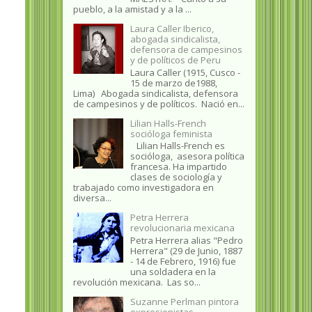
pueblo, a la amistad y a la ...
Laura Caller Iberico,
abogada sindicalista,
defensora de campesinos
y de políticos de Peru
Laura Caller (1915, Cusco -
15 de marzo de1988,
Lima) Abogada sindicalista, defensora
de campesinos y de políticos. Nació en...
Lilian Halls-French
socióloga feminista
Lilian Halls-French es
socióloga, asesora política
francesa. Ha impartido
clases de sociología y
trabajado como investigadora en
diversa...
Petra Herrera
revolucionaria mexicana
Petra Herrera alias "Pedro
Herrera" (29 de Junio, 1887
- 14 de Febrero, 1916) fue
una soldadera en la
revolución mexicana. Las so...
Suzanne Perlman pintora
expresionistas