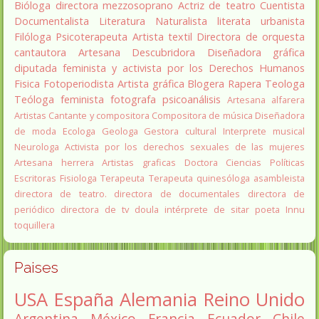
Bióloga
directora
mezzosoprano
Actriz de teatro
Cuentista
Documentalista
Literatura
Naturalista
literata
urbanista
Filóloga
Psicoterapeuta
Artista textil
Directora de orquesta
cantautora
Artesana
Descubridora
Diseñadora gráfica
diputada
feminista y activista por los Derechos Humanos
Fisica
Fotoperiodista
Artista gráfica
Blogera
Rapera
Teologa
Teóloga feminista
fotografa
psicoanálisis
Artesana alfarera
Artistas
Cantante y compositora
Compositora de música
Diseñadora
de moda
Ecologa
Geologa
Gestora cultural
Interprete musical
Neurologa
Activista por los derechos sexuales de las mujeres
Artesana herrera
Artistas graficas
Doctora Ciencias Políticas
Escritoras
Fisiologa
Terapeuta
Terapeuta quinesóloga
asambleista
directora de teatro.
directora de documentales
directora de
periódico
directora de tv
doula
intérprete de sitar
poeta Innu
toquillera
Paises
USA
España
Alemania
Reino Unido
Argentina
México
Francia
Ecuador
Chile