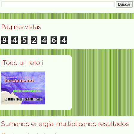
Páginas vistas
9
4
5
2
4
6
4
¡Todo un reto ¡
Sumando energía, multiplicando resultados