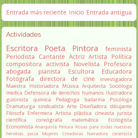
Entrada más reciente
Inicio
Entrada antigua
Actividades
Escritora
Poeta
Pintora
feminista
Periodista
Cantante
Actriz
Artista
Política
compositora
activista
Novelista
Profesora
abogada
pianista
Escultora
Educadora
Fotógrafa
directora de cine
investigadora
Maestra
Historiadora
Música
Arquitecta
Socióloga
medica
Defensora de derechos humanos
Ilustradora
guionista
química
Pedagoga
bailarina
Psicóloga
Dramaturga
sindicalista
Arte
Diseñadora
dibujante
Filosofa
Enfermera
Artista plástica
cineasta
jurista
científica
coreógrafa
matemática
Ecologista
Economista
Anarquista
Pintura
Rosas para todas nuestras
heroínas
Jueza
Mujeres Creadoras
Narradora
ceramista