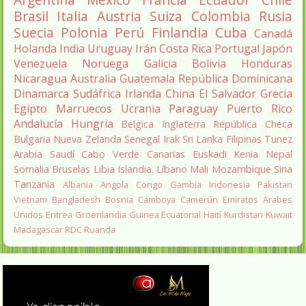
Brasil
Italia
Austria
Suiza
Colombia
Rusia
Suecia
Polonia
Perú
Finlandia
Cuba
Canadá
Holanda
India
Uruguay
Irán
Costa Rica
Portugal
Japón
Venezuela
Noruega
Galicia
Bolivia
Honduras
Nicaragua
Australia
Guatemala
República Dominicana
Dinamarca
Sudáfrica
Irlanda
China
El Salvador
Grecia
Egipto
Marruecos
Ucrania
Paraguay
Puerto Rico
Andalucía
Hungria
Belgica
Inglaterra
República Checa
Bulgaria
Nueva Zelanda
Senegal
Irak
Sri Lanka
Filipinas
Tunez
Arabia Saudí
Cabo Verde
Canarias
Euskadi
Kenia
Nepal
Somalia
Bruselas
Libia
Islandia.
Líbano
Mali
Mozambique
Siria
Tanzania
Albania
Angola
Congo
Gambia
Indonesia
Pakistan
Vietnam
Bangladesh
Bosnia
Camboya
Camerún
Emiratos Arabes
Unidos
Eritrea
Groenlandia
Guinea Ecuatorial
Haití
Kurdistan
Kuwait
Madagascar
RDC
Ruanda