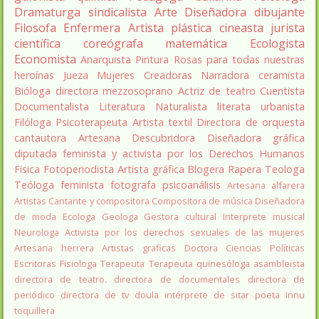
Dramaturga
sindicalista
Arte
Diseñadora
dibujante
Filosofa
Enfermera
Artista plástica
cineasta
jurista
científica
coreógrafa
matemática
Ecologista
Economista
Anarquista
Pintura
Rosas para todas nuestras
heroínas
Jueza
Mujeres Creadoras
Narradora
ceramista
Bióloga
directora
mezzosoprano
Actriz de teatro
Cuentista
Documentalista
Literatura
Naturalista
literata
urbanista
Filóloga
Psicoterapeuta
Artista textil
Directora de orquesta
cantautora
Artesana
Descubridora
Diseñadora gráfica
diputada
feminista y activista por los Derechos Humanos
Fisica
Fotoperiodista
Artista gráfica
Blogera
Rapera
Teologa
Teóloga feminista
fotografa
psicoanálisis
Artesana alfarera
Artistas
Cantante y compositora
Compositora de música
Diseñadora
de moda
Ecologa
Geologa
Gestora cultural
Interprete musical
Neurologa
Activista por los derechos sexuales de las mujeres
Artesana herrera
Artistas graficas
Doctora Ciencias Políticas
Escritoras
Fisiologa
Terapeuta
Terapeuta quinesóloga
asambleista
directora de teatro.
directora de documentales
directora de
periódico
directora de tv
doula
intérprete de sitar
poeta Innu
toquillera