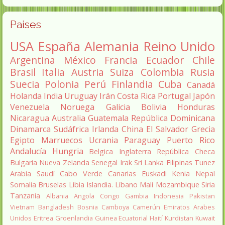
Paises
USA
España
Alemania
Reino Unido
Argentina
México
Francia
Ecuador
Chile
Brasil
Italia
Austria
Suiza
Colombia
Rusia
Suecia
Polonia
Perú
Finlandia
Cuba
Canadá
Holanda
India
Uruguay
Irán
Costa Rica
Portugal
Japón
Venezuela
Noruega
Galicia
Bolivia
Honduras
Nicaragua
Australia
Guatemala
República Dominicana
Dinamarca
Sudáfrica
Irlanda
China
El Salvador
Grecia
Egipto
Marruecos
Ucrania
Paraguay
Puerto Rico
Andalucía
Hungria
Belgica
Inglaterra
República Checa
Bulgaria
Nueva Zelanda
Senegal
Irak
Sri Lanka
Filipinas
Tunez
Arabia Saudí
Cabo Verde
Canarias
Euskadi
Kenia
Nepal
Somalia
Bruselas
Libia
Islandia.
Líbano
Mali
Mozambique
Siria
Tanzania
Albania
Angola
Congo
Gambia
Indonesia
Pakistan
Vietnam
Bangladesh
Bosnia
Camboya
Camerún
Emiratos Arabes
Unidos
Eritrea
Groenlandia
Guinea Ecuatorial
Haití
Kurdistan
Kuwait