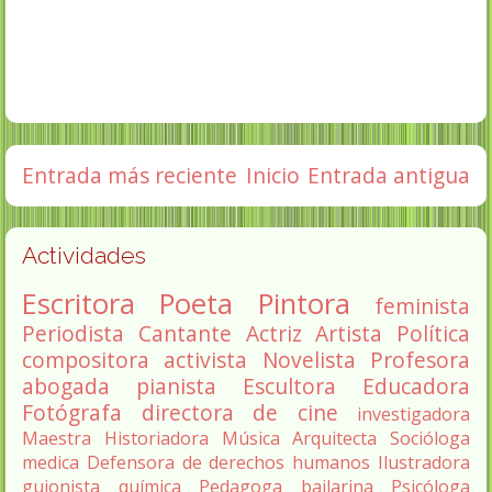
Entrada más reciente
Inicio
Entrada antigua
Actividades
Escritora
Poeta
Pintora
feminista
Periodista
Cantante
Actriz
Artista
Política
compositora
activista
Novelista
Profesora
abogada
pianista
Escultora
Educadora
Fotógrafa
directora de cine
investigadora
Maestra
Historiadora
Música
Arquitecta
Socióloga
medica
Defensora de derechos humanos
Ilustradora
guionista
química
Pedagoga
bailarina
Psicóloga