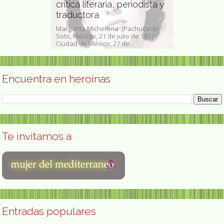
crítica literaria, periodista y
Princesa de
orro poeta
traductora
Letras
Toledo, 19 de
Margarita Michelena (Pachuca de
Ana Blandiana 
s una poeta de
Soto, Hidalgo, 21 de julio de 1917 -
Valeria Coman;
ra...
Ciudad de México, 27 de...
marzo 1942) es 
Encuentra en heroínas
Te invitamos a
Entradas populares