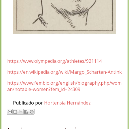
https://www.olympedia.org/athletes/921114
https://en.wikipedia.org/wiki/Margo_Scharten-Antink
https://www.fembio.org/english/biography.php/wom
an/notable-women?fem_id=24309
Publicado por
Hortensia Hernández