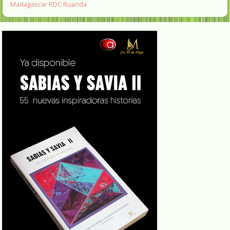
Madagascar
RDC
Ruanda