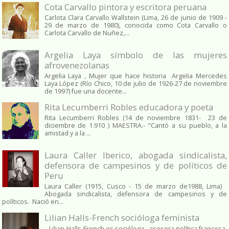
Cota Carvallo pintora y escritora peruana
Carlota Clara Carvallo Wallstein (Lima, 26 de junio de 1909 -
29 de marzo de 1980), conocida como Cota Carvallo o
Carlota Carvallo de Nuñez,...
Argelia Laya símbolo de las mujeres
afrovenezolanas
Argelia Laya , Mujer que hace historia Argelia Mercedes
Laya López (Río Chico, 10 de julio de 1926-27 de noviembre
de 1997) fue una docente...
Rita Lecumberri Robles educadora y poeta
Rita Lecumberri Robles (14 de noviembre 1831- 23 de
diciembre de 1.910 ) MAESTRA.- "Cantó a su pueblo, a la
amistad y a la ...
Laura Caller Iberico, abogada sindicalista,
defensora de campesinos y de políticos de
Peru
Laura Caller (1915, Cusco - 15 de marzo de1988, Lima)
Abogada sindicalista, defensora de campesinos y de
políticos. Nació en...
Lilian Halls-French socióloga feminista
Lilian Halls-French es socióloga, asesora política francesa.