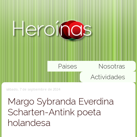
Paises
Nosotras
Actividades
sábado, 7 de septiembre de 2024
Margo Sybranda Everdina
Scharten-Antink poeta
holandesa