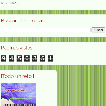
2010
(23)
►
Buscar en heroínas
Páginas vistas
9
4
5
0
3
5
1
¡Todo un reto ¡