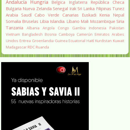
Andalucía
Hungria
Belgica
Inglaterra
República Checa
Bulgaria
Nueva Zelanda
Senegal
Irak
Sri Lanka
Filipinas
Tunez
Arabia Saudí
Cabo Verde
Canarias
Euskadi
Kenia
Nepal
Somalia
Bruselas
Libia
Islandia.
Líbano
Mali
Mozambique
Siria
Tanzania
Albania
Angola
Congo
Gambia
Indonesia
Pakistan
Vietnam
Bangladesh
Bosnia
Camboya
Camerún
Emiratos Arabes
Unidos
Eritrea
Groenlandia
Guinea Ecuatorial
Haití
Kurdistan
Kuwait
Madagascar
RDC
Ruanda