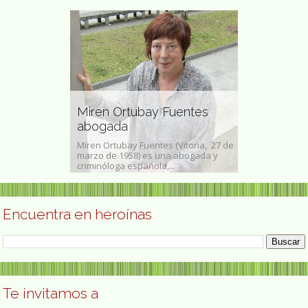
y y
 y
ñola de la
Miren Ortubay Fuentes
abogada
Ana María 
llizzoni (Palma
Miren Ortubay Fuentes (Vitoria, 27 de
Ana María Shua
3 - Madrid post.
marzo de 1958) es una abogada y
abril de 1951) 
criminóloga española,...
argentina. Su 
Encuentra en heroínas
Te invitamos a