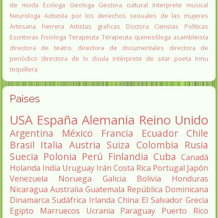
de moda
Ecologa
Geologa
Gestora cultural
Interprete musical
Neurologa
Activista por los derechos sexuales de las mujeres
Artesana herrera
Artistas graficas
Doctora Ciencias Políticas
Escritoras
Fisiologa
Terapeuta
Terapeuta quinesóloga
asambleista
directora de teatro.
directora de documentales
directora de
periódico
directora de tv
doula
intérprete de sitar
poeta Innu
toquillera
Paises
USA
España
Alemania
Reino Unido
Argentina
México
Francia
Ecuador
Chile
Brasil
Italia
Austria
Suiza
Colombia
Rusia
Suecia
Polonia
Perú
Finlandia
Cuba
Canadá
Holanda
India
Uruguay
Irán
Costa Rica
Portugal
Japón
Venezuela
Noruega
Galicia
Bolivia
Honduras
Nicaragua
Australia
Guatemala
República Dominicana
Dinamarca
Sudáfrica
Irlanda
China
El Salvador
Grecia
Egipto
Marruecos
Ucrania
Paraguay
Puerto Rico