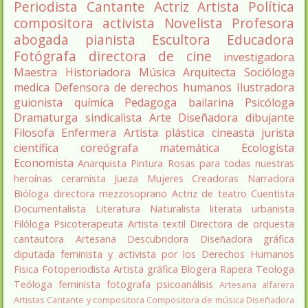
Periodista
Cantante
Actriz
Artista
Política
compositora
activista
Novelista
Profesora
abogada
pianista
Escultora
Educadora
Fotógrafa
directora de cine
investigadora
Maestra
Historiadora
Música
Arquitecta
Socióloga
medica
Defensora de derechos humanos
Ilustradora
guionista
química
Pedagoga
bailarina
Psicóloga
Dramaturga
sindicalista
Arte
Diseñadora
dibujante
Filosofa
Enfermera
Artista plástica
cineasta
jurista
científica
coreógrafa
matemática
Ecologista
Economista
Anarquista
Pintura
Rosas para todas nuestras
heroínas
ceramista
Jueza
Mujeres Creadoras
Narradora
Bióloga
directora
mezzosoprano
Actriz de teatro
Cuentista
Documentalista
Literatura
Naturalista
literata
urbanista
Filóloga
Psicoterapeuta
Artista textil
Directora de orquesta
cantautora
Artesana
Descubridora
Diseñadora gráfica
diputada
feminista y activista por los Derechos Humanos
Fisica
Fotoperiodista
Artista gráfica
Blogera
Rapera
Teologa
Teóloga feminista
fotografa
psicoanálisis
Artesana alfarera
Artistas
Cantante y compositora
Compositora de música
Diseñadora