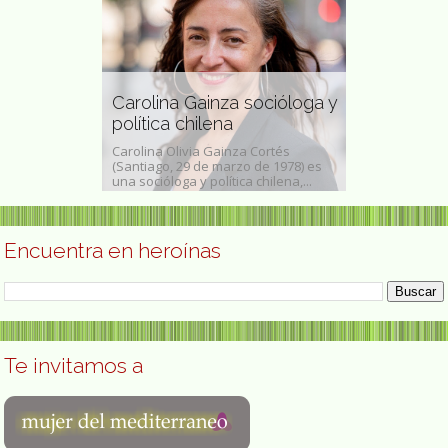
lvez
Jean Shino
mica e
Carolina Gainza socióloga y
doctora en
política chilena
psiquiatra 
Torralbo es
Carolina Olivia Gainza Cortés
Jean Shinoda B
dora, Instituto
(Santiago, 29 de marzo de 1978) es
1936, en Estad
una socióloga y política chilena,...
en medicina, psi
Encuentra en heroínas
Te invitamos a