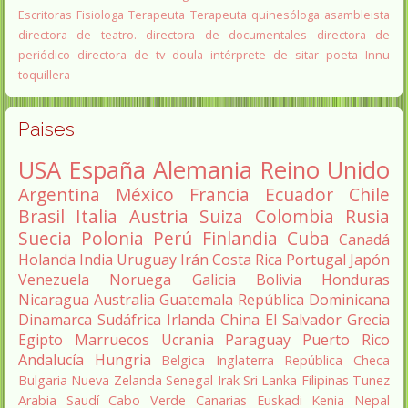
Escritoras
Fisiologa
Terapeuta
Terapeuta quinesóloga
asambleista
directora de teatro.
directora de documentales
directora de
periódico
directora de tv
doula
intérprete de sitar
poeta Innu
toquillera
Paises
USA
España
Alemania
Reino Unido
Argentina
México
Francia
Ecuador
Chile
Brasil
Italia
Austria
Suiza
Colombia
Rusia
Suecia
Polonia
Perú
Finlandia
Cuba
Canadá
Holanda
India
Uruguay
Irán
Costa Rica
Portugal
Japón
Venezuela
Noruega
Galicia
Bolivia
Honduras
Nicaragua
Australia
Guatemala
República Dominicana
Dinamarca
Sudáfrica
Irlanda
China
El Salvador
Grecia
Egipto
Marruecos
Ucrania
Paraguay
Puerto Rico
Andalucía
Hungria
Belgica
Inglaterra
República Checa
Bulgaria
Nueva Zelanda
Senegal
Irak
Sri Lanka
Filipinas
Tunez
Arabia Saudí
Cabo Verde
Canarias
Euskadi
Kenia
Nepal