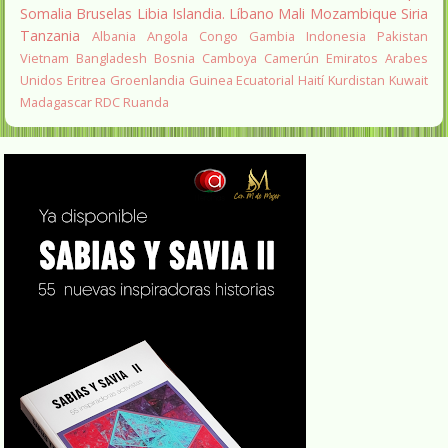
Somalia
Bruselas
Libia
Islandia.
Líbano
Mali
Mozambique
Siria
Tanzania
Albania
Angola
Congo
Gambia
Indonesia
Pakistan
Vietnam
Bangladesh
Bosnia
Camboya
Camerún
Emiratos Arabes
Unidos
Eritrea
Groenlandia
Guinea Ecuatorial
Haití
Kurdistan
Kuwait
Madagascar
RDC
Ruanda