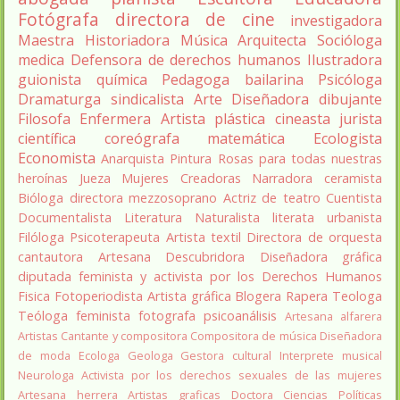
Fotógrafa
directora de cine
investigadora
Maestra
Historiadora
Música
Arquitecta
Socióloga
medica
Defensora de derechos humanos
Ilustradora
guionista
química
Pedagoga
bailarina
Psicóloga
Dramaturga
sindicalista
Arte
Diseñadora
dibujante
Filosofa
Enfermera
Artista plástica
cineasta
jurista
científica
coreógrafa
matemática
Ecologista
Economista
Anarquista
Pintura
Rosas para todas nuestras
heroínas
Jueza
Mujeres Creadoras
Narradora
ceramista
Bióloga
directora
mezzosoprano
Actriz de teatro
Cuentista
Documentalista
Literatura
Naturalista
literata
urbanista
Filóloga
Psicoterapeuta
Artista textil
Directora de orquesta
cantautora
Artesana
Descubridora
Diseñadora gráfica
diputada
feminista y activista por los Derechos Humanos
Fisica
Fotoperiodista
Artista gráfica
Blogera
Rapera
Teologa
Teóloga feminista
fotografa
psicoanálisis
Artesana alfarera
Artistas
Cantante y compositora
Compositora de música
Diseñadora
de moda
Ecologa
Geologa
Gestora cultural
Interprete musical
Neurologa
Activista por los derechos sexuales de las mujeres
Artesana herrera
Artistas graficas
Doctora Ciencias Políticas