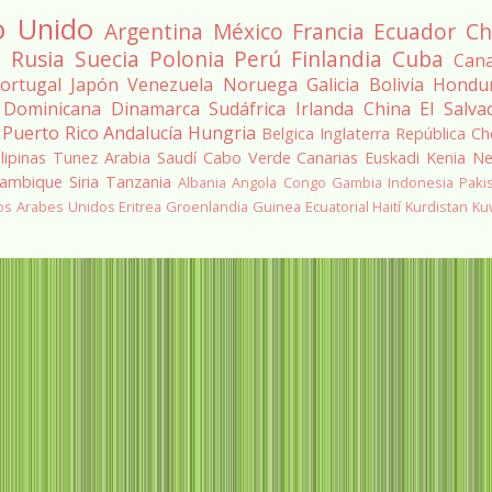
o Unido
Argentina
México
Francia
Ecuador
Ch
a
Rusia
Suecia
Polonia
Perú
Finlandia
Cuba
Can
ortugal
Japón
Venezuela
Noruega
Galicia
Bolivia
Hondu
 Dominicana
Dinamarca
Sudáfrica
Irlanda
China
El Salva
Puerto Rico
Andalucía
Hungria
Belgica
Inglaterra
República Ch
ilipinas
Tunez
Arabia Saudí
Cabo Verde
Canarias
Euskadi
Kenia
Ne
ambique
Siria
Tanzania
Albania
Angola
Congo
Gambia
Indonesia
Paki
os Arabes Unidos
Eritrea
Groenlandia
Guinea Ecuatorial
Haití
Kurdistan
Ku