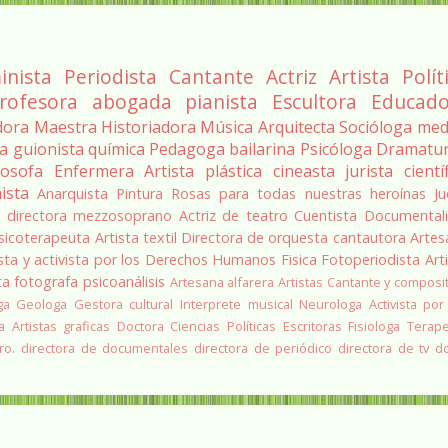
inista
Periodista
Cantante
Actriz
Artista
Polít
rofesora
abogada
pianista
Escultora
Educado
dora
Maestra
Historiadora
Música
Arquitecta
Socióloga
med
ra
guionista
química
Pedagoga
bailarina
Psicóloga
Dramatu
losofa
Enfermera
Artista plástica
cineasta
jurista
cientí
ista
Anarquista
Pintura
Rosas para todas nuestras heroínas
Ju
a
directora
mezzosoprano
Actriz de teatro
Cuentista
Documentali
sicoterapeuta
Artista textil
Directora de orquesta
cantautora
Artes
sta y activista por los Derechos Humanos
Fisica
Fotoperiodista
Art
ta
fotografa
psicoanálisis
Artesana alfarera
Artistas
Cantante y composi
ga
Geologa
Gestora cultural
Interprete musical
Neurologa
Activista por
a
Artistas graficas
Doctora Ciencias Políticas
Escritoras
Fisiologa
Terap
ro.
directora de documentales
directora de periódico
directora de tv
d