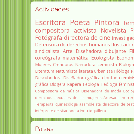
Actividades
Escritora
Poeta
Pintora
fem
compositora
activista
Novelista
P
Fotógrafa
directora de cine
investiga
Defensora de derechos humanos
Ilustrado
sindicalista
Arte
Diseñadora
dibujante
Fi
coreógrafa
matemática
Ecologista
Econom
Mujeres Creadoras
Narradora
ceramista
Biólog
Literatura
Naturalista
literata
urbanista
Filóloga
P
Descubridora
Diseñadora gráfica
diputada
femini
gráfica
Blogera
Rapera
Teologa
Teóloga feminis
Compositora de música
Diseñadora de moda
Ecolo
derechos sexuales de las mujeres
Artesana herrer
Terapeuta quinesóloga
asambleista
directora de teat
intérprete de sitar
poeta Innu
toquillera
Paises