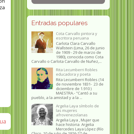
on
aza
Entradas populares
Cota Carvallo pintora y
escritora peruana
Carlota Clara Carvallo
Wallstein (Lima, 26 de junio
de 1909 - 29 de marzo de
1980), conocida como Cota
Carvallo o Carlota Carvallo de Nuñez,...
Rita Lecumberri Robles
educadora y poeta
Rita Lecumberri Robles (14
de noviembre 1831- 23 de
diciembre de 1.910 )
MAESTRA.- "Cantó a su
pueblo, a la amistad y a la ...
Argelia Laya símbolo de
las mujeres
afrovenezolanas
gua
Argelia Laya , Mujer que
hace historia Argelia
Mercedes Laya López (Río
Chico, 10 de julio de 1926-27 de