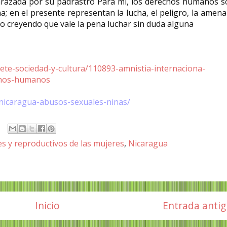
arazada por su padrastro Para mí, los derechos humanos s
; en el presente representan la lucha, el peligro, la amen
igo creyendo que vale la pena luchar sin duda alguna
cete-sociedad-y-cultura/110893-amnistia-internaciona-
echos-humanos
/nicaragua-abusos-sexuales-ninas/
es y reproductivos de las mujeres
,
Nicaragua
Inicio
Entrada anti