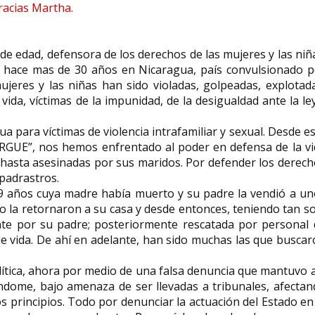
racias Martha.
 edad, defensora de los derechos de las mujeres y las niñ
Soledad Murillo socióloga
de hace mas de 30 años en Nicaragua, país convulsionado 
feminista, investigadora y
Miren Ortubay 
ujeres y las niñas han sido violadas, golpeadas, explotad
política española
abogada
vida, víctimas de la impunidad, de la desigualdad ante la le
Soledad Murillo de la Vega (Madrid,
Miren Ortubay Fuente
21 de abril de 1956) es una socióloga
de marzo de 1958) e
a para víctimas de violencia intrafamiliar y sexual. Desde e
feminista, investigadora...
criminóloga española,
GUE”, nos hemos enfrentado al poder en defensa de la vi
hasta asesinadas por sus maridos. Por defender los derec
 padrastros.
 9 años cuya madre había muerto y su padre la vendió a u
 la retornaron a su casa y desde entonces, teniendo tan s
te por su padre; posteriormente rescatada por personal 
e vida. De ahí en adelante, han sido muchas las que busca
lítica, ahora por medio de una falsa denuncia que mantuvo 
dome, bajo amenaza de ser llevadas a tribunales, afectan
principios. Todo por denunciar la actuación del Estado en