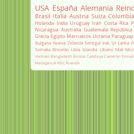
USA
España
Alemania
Rein
Brasil
Italia
Austria
Suiza
Colombi
Holanda
India
Uruguay
Irán
Costa Rica
P
Nicaragua
Australia
Guatemala
República
Grecia
Egipto
Marruecos
Ucrania
Paraguay
Bulgaria
Nueva Zelanda
Senegal
Irak
Sri Lanka
F
Somalia
Bruselas
Libia
Islandia.
Líbano
Mali
Moz
Vietnam
Bangladesh
Bosnia
Camboya
Camerún
Emirat
Madagascar
RDC
Ruanda