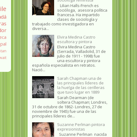
Lilian Halls-French es
ile
socióloga, asesora política
francesa. Ha impartido
adá
clases de sociología y
ras
trabajado como investigadora en
diversa...
dor
Elvira Medina Castro
eca
escultora y pintora
pal
Elvira Medina Castro
stan
(Serrada, Valladolid, 31 de
julio de 1911 - 1998) fue
wait
una escultora y pintora
española especialista en retratos.
Nació...
Sarah Chapman una de
las principales líderes de
la huelga de las cerilleras
que tuvo lugar en 1889
Sarah Dearman (de
soltera Chapman; Londres,
31 de octubre de 1862​- Londres, 27 de
noviembre de 1945)​ fue una de las
principales líderes de...
Suzanne Perlman pintora
expresionistas
Suzanne Perlman nacida