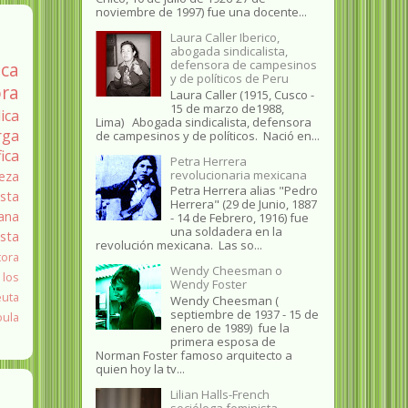
noviembre de 1997) fue una docente...
Laura Caller Iberico,
abogada sindicalista,
defensora de campesinos
ica
y de políticos de Peru
ra
Laura Caller (1915, Cusco -
15 de marzo de1988,
ica
Lima) Abogada sindicalista, defensora
rga
de campesinos y de políticos. Nació en...
fica
Petra Herrera
revolucionaria mexicana
eza
Petra Herrera alias "Pedro
sta
Herrera" (29 de Junio, 1887
ana
- 14 de Febrero, 1916) fue
una soldadera en la
ista
revolución mexicana. Las so...
tora
Wendy Cheesman o
 los
Wendy Foster
euta
Wendy Cheesman (
septiembre de 1937 - 15 de
oula
enero de 1989) fue la
primera esposa de
Norman Foster famoso arquitecto a
quien hoy la tv...
Lilian Halls-French
socióloga feminista