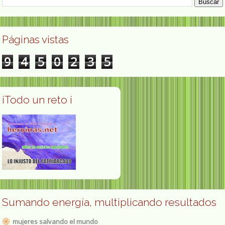
Páginas vistas
9
4
5
0
2
3
5
¡Todo un reto ¡
Sumando energía, multiplicando resultados
mujeres salvando el mundo