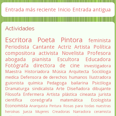
Entrada más reciente
Inicio
Entrada antigua
Actividades
Escritora
Poeta
Pintora
feminista
Periodista
Cantante
Actriz
Artista
Política
compositora
activista
Novelista
Profesora
abogada
pianista
Escultora
Educadora
Fotógrafa
directora de cine
investigadora
Maestra
Historiadora
Música
Arquitecta
Socióloga
medica
Defensora de derechos humanos
Ilustradora
guionista
química
Pedagoga
bailarina
Psicóloga
Dramaturga
sindicalista
Arte
Diseñadora
dibujante
Filosofa
Enfermera
Artista plástica
cineasta
jurista
científica
coreógrafa
matemática
Ecologista
Economista
Anarquista
Pintura
Rosas para todas nuestras
heroínas
Jueza
Mujeres Creadoras
Narradora
ceramista