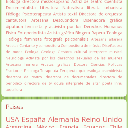
Bióloga
directora
mezzosoprano
Actriz de teatro
Cuentista
Documentalista
Literatura
Naturalista
literata
urbanista
Filóloga
Psicoterapeuta
Artista textil
Directora de orquesta
cantautora
Artesana
Descubridora
Diseñadora gráfica
diputada
feminista y activista por los Derechos Humanos
Fisica
Fotoperiodista
Artista gráfica
Blogera
Rapera
Teologa
Teóloga feminista
fotografa
psicoanálisis
Artesana alfarera
Artistas
Cantante y compositora
Compositora de música
Diseñadora
de moda
Ecologa
Geologa
Gestora cultural
Interprete musical
Neurologa
Activista por los derechos sexuales de las mujeres
Artesana herrera
Artistas graficas
Doctora Ciencias Políticas
Escritoras
Fisiologa
Terapeuta
Terapeuta quinesóloga
asambleista
directora de teatro.
directora de documentales
directora de
periódico
directora de tv
doula
intérprete de sitar
poeta Innu
toquillera
Paises
USA
España
Alemania
Reino Unido
Argentina
México
Francia
Ecuador
Chile