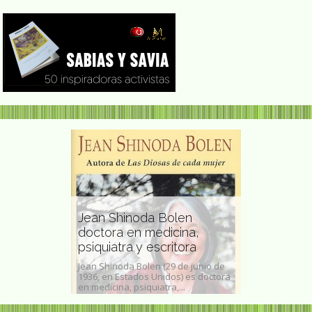
Jean Shinoda Bolen
poeta
doctora en medicina,
Carrie Reic
psiquiatra y escritora
británica
s Palmas de
Jean Shinoda Bolen (29 de junio de
Carrie Reichard
bídem, 1980) más
1936, en Estados Unidos) es doctora
una artista bri
..
en medicina, psiquiatra,...
del arte protest