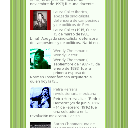
noviembre de 1997) fue una docente...
Laura Caller Iberico,
abogada sindicalista,
defensora de campesinos
y de políticos de Peru
Laura Caller (1915, Cusco -
15 de marzo de1988,
Lima) Abogada sindicalista, defensora
de campesinos y de políticos. Nació en...
Wendy Cheesman o
Wendy Foster
Wendy Cheesman (
septiembre de 1937 - 15 de
enero de 1989) fue la
primera esposa de
Norman Foster famoso arquitecto a
quien hoy la tv...
Petra Herrera
revolucionaria mexicana
Petra Herrera alias "Pedro
Herrera" (29 de Junio, 1887
- 14 de Febrero, 1916) fue
una soldadera en la
revolución mexicana. Las so...
Sarah Chapman una de
las principales líderes de