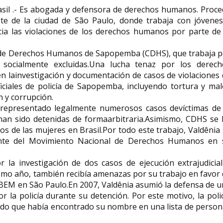
rasil .- Es abogada y defensora de derechos humanos. Proc
e de la ciudad de São Paulo, donde trabaja con jóvenes
ia las violaciones de los derechos humanos por parte de 
Nélida Gómez 
 de Derechos Humanos de Sapopemba (CDHS), que trabaja p
cofundadora d
ocialmente excluidas.Una lucha tenaz por los derech
Terri Schiavo
de Plaza de M
n lainvestigación y documentación de casos de violaciones
Theresa Marie Schiavo nacida
Nélida Gómez de Nav
ciales de policía de Sapopemba, incluyendo tortura y mal
Schindler( 3 de diciembre de 1963-31
julio de 1927 – 2 de 
de marzo de 2005), más...
fue una activista por l
n y corrupción.
representado legalmente numerosos casos devíctimas de 
e han sido detenidas de formaarbitraria.Asimismo, CDHS se
os de las mujeres en Brasil.Por todo este trabajo, Valdênia
ante del Movimiento Nacional de Derechos Humanos en 
la investigación de dos casos de ejecución extrajudicial
mismo año, también recibía amenazas por su trabajo en favor
EBEM en São Paulo.En 2007, Valdênia asumió la defensa de 
la policía durante su detención. Por este motivo, la poli
ndo que había encontrado su nombre en una lista de perso