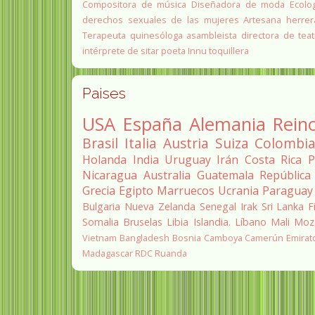
Compositora de música
Diseñadora de moda
Ecolo
derechos sexuales de las mujeres
Artesana herrer
Terapeuta quinesóloga
asambleista
directora de teat
intérprete de sitar
poeta Innu
toquillera
Paises
USA
España
Alemania
Rein
Brasil
Italia
Austria
Suiza
Colombi
Holanda
India
Uruguay
Irán
Costa Rica
P
Nicaragua
Australia
Guatemala
República
Grecia
Egipto
Marruecos
Ucrania
Paraguay
Bulgaria
Nueva Zelanda
Senegal
Irak
Sri Lanka
F
Somalia
Bruselas
Libia
Islandia.
Líbano
Mali
Moz
Vietnam
Bangladesh
Bosnia
Camboya
Camerún
Emirat
Madagascar
RDC
Ruanda