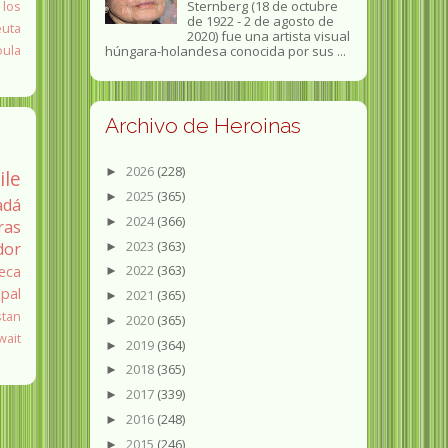
 los
Sternberg (18 de octubre
de 1922 - 2 de agosto de
euta
2020) fue una artista visual
oula
húngara-holandesa conocida por sus ...
Archivo de Heroinas
2026
(228)
►
ile
2025
(365)
►
adá
2024
(366)
►
ras
2023
(363)
dor
►
2022
(363)
eca
►
pal
2021
(365)
►
stan
2020
(365)
►
wait
2019
(364)
►
2018
(365)
►
2017
(339)
►
2016
(248)
►
2015
(246)
►