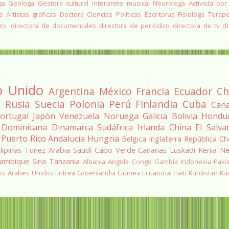
ga
Geologa
Gestora cultural
Interprete musical
Neurologa
Activista por
a
Artistas graficas
Doctora Ciencias Políticas
Escritoras
Fisiologa
Terap
ro.
directora de documentales
directora de periódico
directora de tv
d
o Unido
Argentina
México
Francia
Ecuador
Ch
a
Rusia
Suecia
Polonia
Perú
Finlandia
Cuba
Can
ortugal
Japón
Venezuela
Noruega
Galicia
Bolivia
Hondu
 Dominicana
Dinamarca
Sudáfrica
Irlanda
China
El Salva
Puerto Rico
Andalucía
Hungria
Belgica
Inglaterra
República Ch
ilipinas
Tunez
Arabia Saudí
Cabo Verde
Canarias
Euskadi
Kenia
Ne
ambique
Siria
Tanzania
Albania
Angola
Congo
Gambia
Indonesia
Paki
os Arabes Unidos
Eritrea
Groenlandia
Guinea Ecuatorial
Haití
Kurdistan
Ku