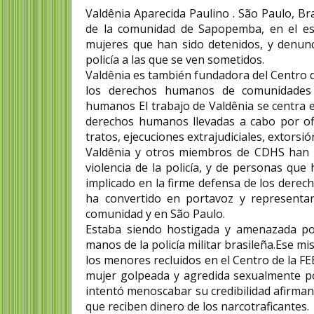
Valdênia Aparecida Paulino . São Paulo, B
de la comunidad de Sapopemba, en el est
mujeres que han sido detenidos, y denunc
policía a las que se ven sometidos.
Valdênia es también fundadora del Centro
los derechos humanos de comunidades s
humanos El trabajo de Valdênia se centra e
derechos humanos llevadas a cabo por ofi
tratos, ejecuciones extrajudiciales, extorsió
Valdênia y otros miembros de CDHS han 
violencia de la policía, y de personas qu
implicado en la firme defensa de los derech
ha convertido en portavoz y represent
comunidad y en São Paulo.
Estaba siendo hostigada y amenazada por 
manos de la policía militar brasileña.Ese 
los menores recluidos en el Centro de la F
mujer golpeada y agredida sexualmente por 
intentó menoscabar su credibilidad afirma
que reciben dinero de los narcotraficantes.