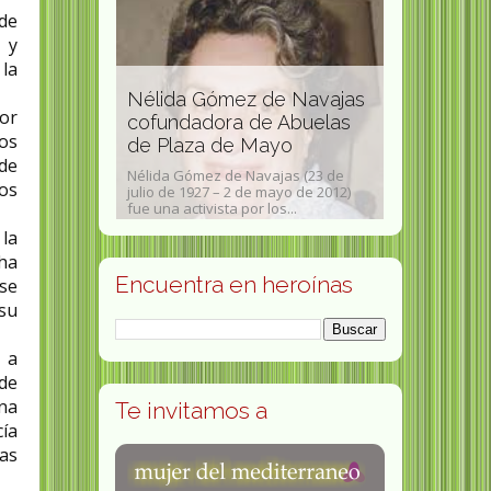
ede
 y
la
de Navajas
Concha Colomer Revuelta
or
e Abuelas
comprometida con la salud
Marion Obl
os
ayo
de las mujeres
periodista
 de
ajas (23 de
Concha Colomer Revuelta (1958 -
os
mayo de 2012)
Valencia, 9 de abril de 2011) fue una
Marion Oblita
os...
médica...
de 1943- Santa
la
 ha
Encuentra en heroínas
 se
su
 a
 de
una
Te invitamos a
cía
nas