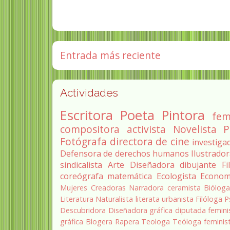
Entrada más reciente
Actividades
Escritora
Poeta
Pintora
fem
compositora
activista
Novelista
P
Fotógrafa
directora de cine
investiga
Defensora de derechos humanos
Ilustrado
sindicalista
Arte
Diseñadora
dibujante
Fi
coreógrafa
matemática
Ecologista
Econom
Mujeres Creadoras
Narradora
ceramista
Biólog
Literatura
Naturalista
literata
urbanista
Filóloga
P
Descubridora
Diseñadora gráfica
diputada
femini
gráfica
Blogera
Rapera
Teologa
Teóloga feminis