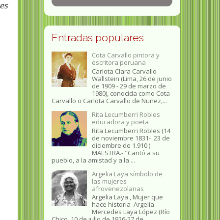
 es
Entradas populares
Cota Carvallo pintora y
escritora peruana
Carlota Clara Carvallo
Wallstein (Lima, 26 de junio
de 1909 - 29 de marzo de
1980), conocida como Cota
Carvallo o Carlota Carvallo de Nuñez,...
Rita Lecumberri Robles
educadora y poeta
Rita Lecumberri Robles (14
de noviembre 1831- 23 de
diciembre de 1.910 )
MAESTRA.- "Cantó a su
pueblo, a la amistad y a la ...
Argelia Laya símbolo de
las mujeres
afrovenezolanas
Argelia Laya , Mujer que
hace historia Argelia
Mercedes Laya López (Río
Chico, 10 de julio de 1926-27 de