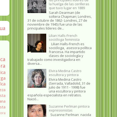
la huelga de las cerilleras
que tuvo lugar en 1889
Sarah Dearman (de
soltera Chapman; Londres,
31 de octubre de 1862​- Londres, 27 de
noviembre de 1945)​ fue una de las
gua
principales líderes de...
Lilian Halls-French
socióloga feminista
Lilian Halls-French es
socióloga, asesora política
francesa. Ha impartido
clases de sociología y
ica
trabajado como investigadora en
diversa...
ra
Elvira Medina Castro
ica
escultora y pintora
rga
Elvira Medina Castro
(Serrada, Valladolid, 31 de
fica
julio de 1911 - 1998) fue
eza
una escultora y pintora
española especialista en retratos.
sta
Nació...
ana
Suzanne Perlman pintora
ista
expresionistas
tora
Suzanne Perlman nacida