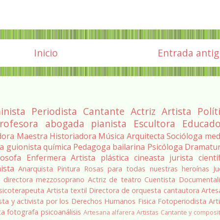
Inicio
Entrada anti
inista
Periodista
Cantante
Actriz
Artista
Polít
rofesora
abogada
pianista
Escultora
Educado
dora
Maestra
Historiadora
Música
Arquitecta
Socióloga
med
ra
guionista
química
Pedagoga
bailarina
Psicóloga
Dramatu
losofa
Enfermera
Artista plástica
cineasta
jurista
cientí
ista
Anarquista
Pintura
Rosas para todas nuestras heroínas
Ju
a
directora
mezzosoprano
Actriz de teatro
Cuentista
Documentali
sicoterapeuta
Artista textil
Directora de orquesta
cantautora
Artes
sta y activista por los Derechos Humanos
Fisica
Fotoperiodista
Art
ta
fotografa
psicoanálisis
Artesana alfarera
Artistas
Cantante y composi