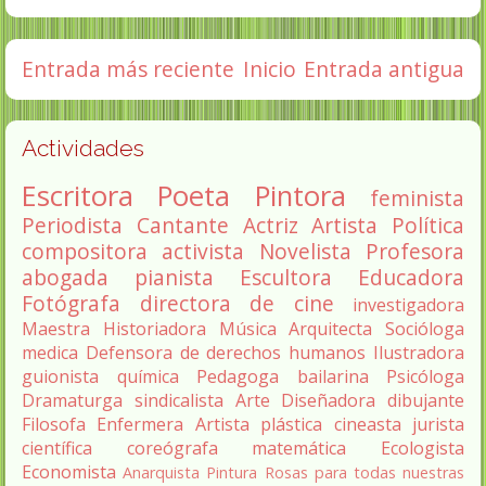
Entrada más reciente
Inicio
Entrada antigua
Actividades
Escritora
Poeta
Pintora
feminista
Periodista
Cantante
Actriz
Artista
Política
compositora
activista
Novelista
Profesora
abogada
pianista
Escultora
Educadora
Fotógrafa
directora de cine
investigadora
Maestra
Historiadora
Música
Arquitecta
Socióloga
medica
Defensora de derechos humanos
Ilustradora
guionista
química
Pedagoga
bailarina
Psicóloga
Dramaturga
sindicalista
Arte
Diseñadora
dibujante
Filosofa
Enfermera
Artista plástica
cineasta
jurista
científica
coreógrafa
matemática
Ecologista
Economista
Anarquista
Pintura
Rosas para todas nuestras