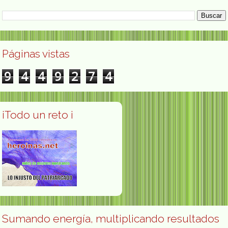
Páginas vistas
9
4
4
9
2
7
4
¡Todo un reto ¡
Sumando energía, multiplicando resultados