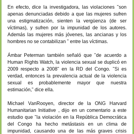
En efecto
, dice la
investigador
a,
las violaciones
"
son
apenas denunciadas
debido
a
que las mujeres sufren
una
estigmatización
,
sienten
la vergüenza
(
de ser
víctimas
)
,
y sufren por
la impunidad
de los autores.
Además las
mujeres más jóvenes
, las ancianas
y
los
hombres
no
se
contabilizan
"
entre las
víctimas.
Ámbar
Peterman
también señaló que "
de acuerdo
a
Human
Rights Watch
, la violencia
sexual
se duplicó en
2009
respecto a
2008
"
en la RD del
Congo
.
"
Si es
verdad
,
entonces
la
prevalencia
actual
de la
violencia
sexual
es
probablemente mayor que
nuestra
estimación
,
"
dice ella
.
Michael
VanRooyen
,
director de la
ONG
Harvard
Humanitarian Initiative
,
dijo
en un comentario
a este
estudio
que "la
violación
en
la
República Democrática
del Congo
ha hecho metástasis
en un
clima
de
impunidad
,
causando
una
de las más
graves crisis