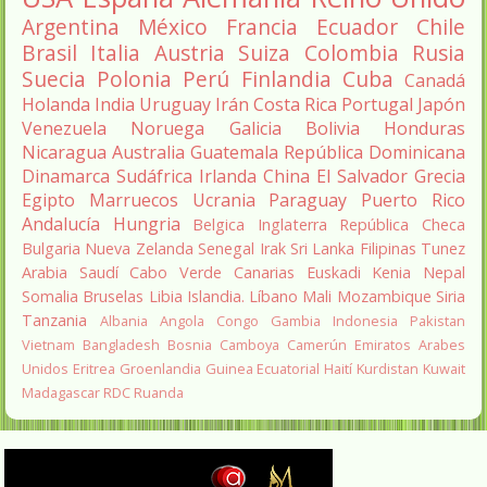
Argentina
México
Francia
Ecuador
Chile
Brasil
Italia
Austria
Suiza
Colombia
Rusia
Suecia
Polonia
Perú
Finlandia
Cuba
Canadá
Holanda
India
Uruguay
Irán
Costa Rica
Portugal
Japón
Venezuela
Noruega
Galicia
Bolivia
Honduras
Nicaragua
Australia
Guatemala
República Dominicana
Dinamarca
Sudáfrica
Irlanda
China
El Salvador
Grecia
Egipto
Marruecos
Ucrania
Paraguay
Puerto Rico
Andalucía
Hungria
Belgica
Inglaterra
República Checa
Bulgaria
Nueva Zelanda
Senegal
Irak
Sri Lanka
Filipinas
Tunez
Arabia Saudí
Cabo Verde
Canarias
Euskadi
Kenia
Nepal
Somalia
Bruselas
Libia
Islandia.
Líbano
Mali
Mozambique
Siria
Tanzania
Albania
Angola
Congo
Gambia
Indonesia
Pakistan
Vietnam
Bangladesh
Bosnia
Camboya
Camerún
Emiratos Arabes
Unidos
Eritrea
Groenlandia
Guinea Ecuatorial
Haití
Kurdistan
Kuwait
Madagascar
RDC
Ruanda