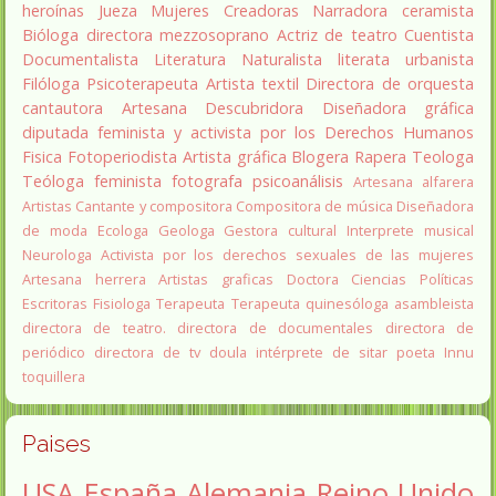
heroínas
Jueza
Mujeres Creadoras
Narradora
ceramista
Bióloga
directora
mezzosoprano
Actriz de teatro
Cuentista
Documentalista
Literatura
Naturalista
literata
urbanista
Filóloga
Psicoterapeuta
Artista textil
Directora de orquesta
cantautora
Artesana
Descubridora
Diseñadora gráfica
diputada
feminista y activista por los Derechos Humanos
Fisica
Fotoperiodista
Artista gráfica
Blogera
Rapera
Teologa
Teóloga feminista
fotografa
psicoanálisis
Artesana alfarera
Artistas
Cantante y compositora
Compositora de música
Diseñadora
de moda
Ecologa
Geologa
Gestora cultural
Interprete musical
Neurologa
Activista por los derechos sexuales de las mujeres
Artesana herrera
Artistas graficas
Doctora Ciencias Políticas
Escritoras
Fisiologa
Terapeuta
Terapeuta quinesóloga
asambleista
directora de teatro.
directora de documentales
directora de
periódico
directora de tv
doula
intérprete de sitar
poeta Innu
toquillera
Paises
USA
España
Alemania
Reino Unido