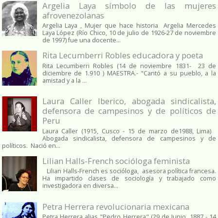
Argelia Laya símbolo de las mujeres
afrovenezolanas
Argelia Laya , Mujer que hace historia Argelia Mercedes
Laya López (Río Chico, 10 de julio de 1926-27 de noviembre
de 1997) fue una docente...
Rita Lecumberri Robles educadora y poeta
Rita Lecumberri Robles (14 de noviembre 1831- 23 de
diciembre de 1.910 ) MAESTRA.- "Cantó a su pueblo, a la
amistad y a la ...
Laura Caller Iberico, abogada sindicalista,
defensora de campesinos y de políticos de
Peru
Laura Caller (1915, Cusco - 15 de marzo de1988, Lima)
Abogada sindicalista, defensora de campesinos y de
políticos. Nació en...
Lilian Halls-French socióloga feminista
Lilian Halls-French es socióloga, asesora política francesa.
Ha impartido clases de sociología y trabajado como
investigadora en diversa...
Petra Herrera revolucionaria mexicana
Petra Herrera alias "Pedro Herrera" (29 de Junio, 1887 - 14