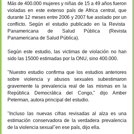
Más de
400.000
mujeres
y
niñas de 15
a 49 años
fueron
violadas
en este extenso
país
de Africa central, que
durante
12 meses
entre
2006
y
2007
fue asolado
por
un
conflicto
. Según el
estudio publicado en la
Revista
Panamericana
de
Salud Pública
(
Revista
Panamericana de Salud
Pública
)
.
Según este estudio, las victimas de violación no han
sido las 15000 estimadas por la ONU, sino 400.000.
"Nuestro
estudio
confirma
que los
estudios
anteriores
sobre violencia
y abusos
sexuales
subestimaron
gravemente l
a prevalencia
real
de las mismas
en la
República Democrática del Congo
,
"
dijo Amber
Peterman
,
autor
a
principal del estudio
.
"
Incluso
las nuevas cifras
revisadas
al alza
es
una
estimación conservadora de
la verdadera prevalencia
de
la violencia
sexual
"en ese
país
, dijo ella.