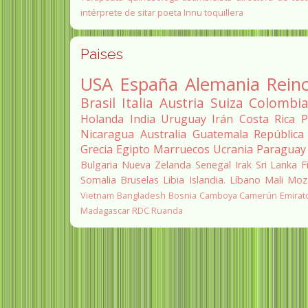
intérprete de sitar
poeta Innu
toquillera
Paises
USA
España
Alemania
Rein
Brasil
Italia
Austria
Suiza
Colombi
Holanda
India
Uruguay
Irán
Costa Rica
P
Nicaragua
Australia
Guatemala
República
Grecia
Egipto
Marruecos
Ucrania
Paraguay
Bulgaria
Nueva Zelanda
Senegal
Irak
Sri Lanka
F
Somalia
Bruselas
Libia
Islandia.
Líbano
Mali
Moz
Vietnam
Bangladesh
Bosnia
Camboya
Camerún
Emirat
Madagascar
RDC
Ruanda