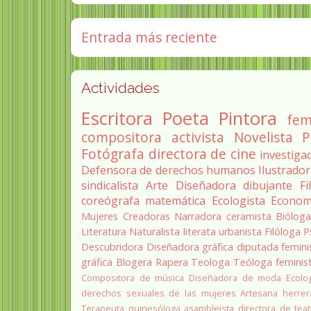
Entrada más reciente
Actividades
Escritora
Poeta
Pintora
fem
compositora
activista
Novelista
P
Fotógrafa
directora de cine
investiga
Defensora de derechos humanos
Ilustrado
sindicalista
Arte
Diseñadora
dibujante
Fi
coreógrafa
matemática
Ecologista
Econom
Mujeres Creadoras
Narradora
ceramista
Biólog
Literatura
Naturalista
literata
urbanista
Filóloga
P
Descubridora
Diseñadora gráfica
diputada
femini
gráfica
Blogera
Rapera
Teologa
Teóloga feminis
Compositora de música
Diseñadora de moda
Ecolo
derechos sexuales de las mujeres
Artesana herrer
Terapeuta quinesóloga
asambleista
directora de teat