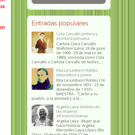
ios
Entradas populares
 en
Cota Carvallo pintora y
escritora peruana
Carlota Clara Carvallo
Wallstein (Lima, 26 de junio
de 1909 - 29 de marzo de
1980), conocida como Cota
Carvallo o Carlota Carvallo de Nuñez,...
Rita Lecumberri Robles
educadora y poeta
Rita Lecumberri Robles (14
de noviembre 1831- 23 de
diciembre de 1.910 )
MAESTRA.- "Cantó a su
pueblo, a la amistad y a la ...
Argelia Laya símbolo de
las mujeres
afrovenezolanas
Argelia Laya , Mujer que
hace historia Argelia
Mercedes Laya López (Río
Chico, 10 de julio de 1926-27 de