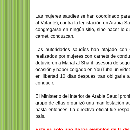
Las mujeres saudíes se han coordinado para
al Volante), contra la legislación en Arabia S
congregarse en ningún sitio, sino hacer lo
carnet, conduzcan.
Las autoridades saudíes han atajado con co
realizados por mujeres con carnets de conduc
detuvieron a Manal al Sharif, asesora de seg
ocasión y haber colgado en YouTube un vídeo
en libertad 10 días después tras obligarla
conducir.
El Ministerio del Interior de Arabia Saudí pr
grupo de ellas organizó una manifestación aut
hasta entonces. La directiva oficial fue resp
país.
Este es solo uno de los ejemplos de la di