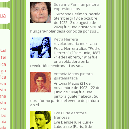
Suzanne Perlman pintora
expresionistas
Suzanne Perlman nacida
gua
Sternberg (18 de octubre
de 1922 - 2 de agosto de
2020) fue una artista visual
húngara-holandesa conocida por sus ...
Petra Herrera
revolucionaria mexicana
Petra Herrera alias "Pedro
ica
Herrera" (29 de Junio, 1887
ra
- 14 de Febrero, 1916) fue
una soldadera en la
ica
revolución mexicana. Las so...
rga
Antonia Matos pintora
fica
guatemalteca
Antonia Matos (21 de
eza
noviembre de 1902 – 22 de
sta
junio de 1994) fue una
ana
pintora guatemalteca . Su
obra formó parte del evento de pintura
ista
en el...
tora
Ève Curie escritora
 los
francesa
euta
Ève Denise Julie Curie-
Labouisse (París, 6 de
oula