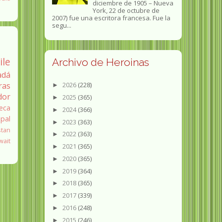
diciembre de 1905 – Nueva
York, 22 de octubre de
2007) fue una escritora francesa. Fue la
segu...
ile
Archivo de Heroinas
adá
ras
2026
(228)
►
dor
2025
(365)
►
eca
2024
(366)
►
pal
2023
(363)
►
stan
2022
(363)
►
wait
2021
(365)
►
2020
(365)
►
2019
(364)
►
2018
(365)
►
2017
(339)
►
2016
(248)
►
2015
(246)
►