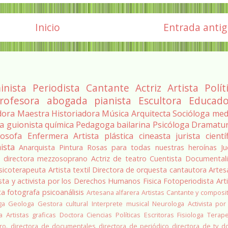
Inicio
Entrada anti
inista
Periodista
Cantante
Actriz
Artista
Polít
rofesora
abogada
pianista
Escultora
Educado
dora
Maestra
Historiadora
Música
Arquitecta
Socióloga
med
ra
guionista
química
Pedagoga
bailarina
Psicóloga
Dramatu
losofa
Enfermera
Artista plástica
cineasta
jurista
cientí
ista
Anarquista
Pintura
Rosas para todas nuestras heroínas
Ju
a
directora
mezzosoprano
Actriz de teatro
Cuentista
Documentali
sicoterapeuta
Artista textil
Directora de orquesta
cantautora
Artes
sta y activista por los Derechos Humanos
Fisica
Fotoperiodista
Art
ta
fotografa
psicoanálisis
Artesana alfarera
Artistas
Cantante y composi
ga
Geologa
Gestora cultural
Interprete musical
Neurologa
Activista por
a
Artistas graficas
Doctora Ciencias Políticas
Escritoras
Fisiologa
Terap
ro.
directora de documentales
directora de periódico
directora de tv
d