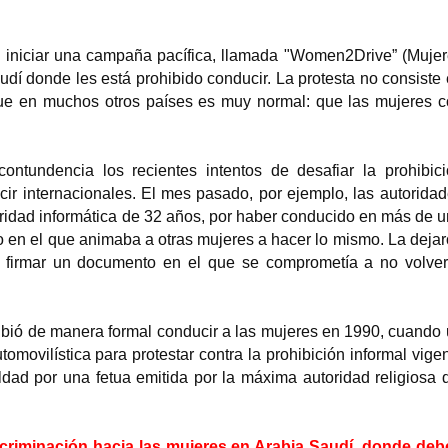
Tatiana Shchepkina-
 iniciar una campaña pacífica, llamada "Women2Drive” (Muje
Angelina Gatell
Kupernik escritora,
audí donde les está prohibido conducir. La protesta no consiste
traductora, actr
dramaturga, poeta y
 que en muchos otros países es muy normal: que las mujeres 
doblaje activis
traductora rusa
diversas causa
Tatiana Lvovna Shchepkina-
Kupernik ( ruso : Татья́на Льво́вна
Angelina Gatell Coma
ntundencia los recientes intentos de desafiar la prohibic
Ще́пкина-Купе́рник , 24 de enero [
de junio de 1926-Mad
OS...
de 2017) fue una poet
ir internacionales. El mes pasado, por ejemplo, las autorida
uridad informática de 32 años, por haber conducido en más de 
 en el que animaba a otras mujeres a hacer lo mismo. La deja
 a firmar un documento en el que se comprometía a no volve
ohibió de manera formal conducir a las mujeres en 1990, cuando
omovilística para protestar contra la prohibición informal vige
aldad por una fetua emitida por la máxima autoridad religiosa 
scriminación hacia las mujeres en Arabia Saudí, donde de