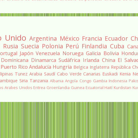
o Unido
Argentina
México
Francia
Ecuador
Ch
a
Rusia
Suecia
Polonia
Perú
Finlandia
Cuba
Can
ortugal
Japón
Venezuela
Noruega
Galicia
Bolivia
Hondu
 Dominicana
Dinamarca
Sudáfrica
Irlanda
China
El Salva
Puerto Rico
Andalucía
Hungria
Belgica
Inglaterra
República Ch
ilipinas
Tunez
Arabia Saudí
Cabo Verde
Canarias
Euskadi
Kenia
Ne
ambique
Siria
Tanzania
Albania
Angola
Congo
Gambia
Indonesia
Paki
os Arabes Unidos
Eritrea
Groenlandia
Guinea Ecuatorial
Haití
Kurdistan
Ku