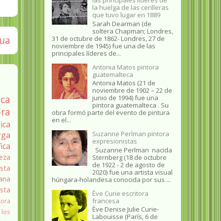
la huelga de las cerilleras
que tuvo lugar en 1889
Sarah Dearman (de
soltera Chapman; Londres,
gua
31 de octubre de 1862​- Londres, 27 de
noviembre de 1945)​ fue una de las
principales líderes de...
Antonia Matos pintora
guatemalteca
Antonia Matos (21 de
noviembre de 1902 – 22 de
ica
junio de 1994) fue una
pintora guatemalteca . Su
ra
obra formó parte del evento de pintura
en el...
ica
Suzanne Perlman pintora
rga
expresionistas
fica
Suzanne Perlman nacida
eza
Sternberg (18 de octubre
de 1922 - 2 de agosto de
sta
2020) fue una artista visual
ana
húngara-holandesa conocida por sus ...
ista
Ève Curie escritora
tora
francesa
Ève Denise Julie Curie-
 los
Labouisse (París, 6 de