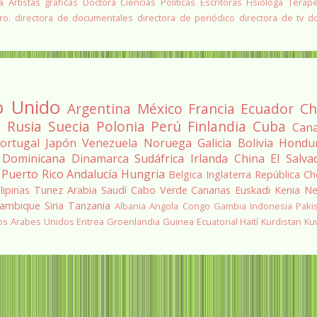
a
Artistas graficas
Doctora Ciencias Políticas
Escritoras
Fisiologa
Terap
ro.
directora de documentales
directora de periódico
directora de tv
d
o Unido
Argentina
México
Francia
Ecuador
Ch
a
Rusia
Suecia
Polonia
Perú
Finlandia
Cuba
Can
ortugal
Japón
Venezuela
Noruega
Galicia
Bolivia
Hondu
 Dominicana
Dinamarca
Sudáfrica
Irlanda
China
El Salva
Puerto Rico
Andalucía
Hungria
Belgica
Inglaterra
República Ch
ilipinas
Tunez
Arabia Saudí
Cabo Verde
Canarias
Euskadi
Kenia
Ne
ambique
Siria
Tanzania
Albania
Angola
Congo
Gambia
Indonesia
Paki
os Arabes Unidos
Eritrea
Groenlandia
Guinea Ecuatorial
Haití
Kurdistan
Ku