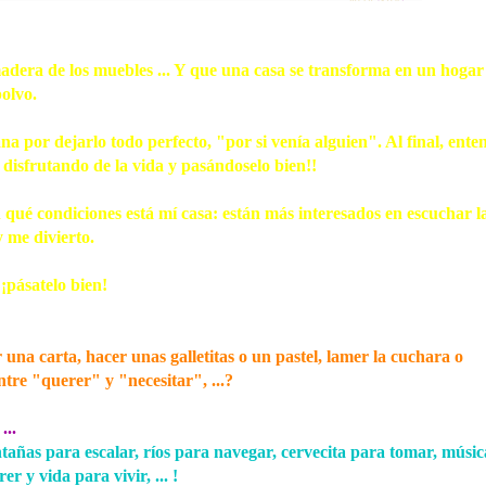
adera de los muebles ... Y que una casa se transforma en un hogar
olvo.
Esther Ortego artista
Francine Spor
plastica
feminista
a por dejarlo todo perfecto, "por si venía alguien". Al final, ente
disfrutando de la vida y pasándoselo bien!!
Esther Ortego (1934-2012) artista
Francine Sporenda, 
plástica que desarrolló gran parte
estadounidense , tie
de su obra en la segunda...
la...
n qué condiciones está mí casa: están más interesados en escuchar l
y me divierto.
 ¡pásatelo bien!
 una carta, hacer unas galletitas o un pastel, lamer la cuchara o
ntre "querer" y "necesitar", ...?
...
añas para escalar, ríos para navegar, cervecita para tomar, músic
r y vida para vivir, ... !