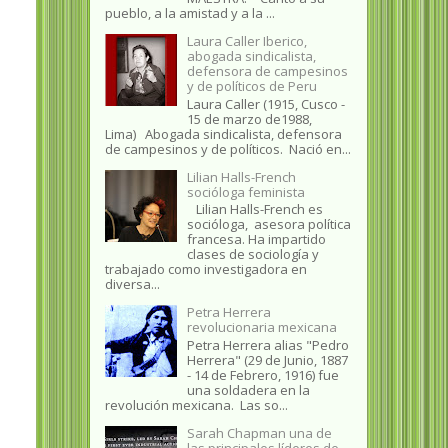
pueblo, a la amistad y a la ...
Laura Caller Iberico,
abogada sindicalista,
defensora de campesinos
y de políticos de Peru
Laura Caller (1915, Cusco -
15 de marzo de1988,
Lima) Abogada sindicalista, defensora
de campesinos y de políticos. Nació en...
Lilian Halls-French
socióloga feminista
Lilian Halls-French es
socióloga, asesora política
francesa. Ha impartido
clases de sociología y
trabajado como investigadora en
diversa...
Petra Herrera
revolucionaria mexicana
Petra Herrera alias "Pedro
Herrera" (29 de Junio, 1887
- 14 de Febrero, 1916) fue
una soldadera en la
revolución mexicana. Las so...
Sarah Chapman una de
las principales líderes de