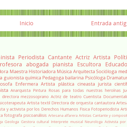
Inicio
Entrada anti
inista
Periodista
Cantante
Actriz
Artista
Polít
rofesora
abogada
pianista
Escultora
Educado
dora
Maestra
Historiadora
Música
Arquitecta
Socióloga
med
ra
guionista
química
Pedagoga
bailarina
Psicóloga
Dramatu
losofa
Enfermera
Artista plástica
cineasta
jurista
cientí
ista
Anarquista
Pintura
Rosas para todas nuestras heroínas
Ju
a
directora
mezzosoprano
Actriz de teatro
Cuentista
Documentali
sicoterapeuta
Artista textil
Directora de orquesta
cantautora
Artes
sta y activista por los Derechos Humanos
Fisica
Fotoperiodista
Art
ta
fotografa
psicoanálisis
Artesana alfarera
Artistas
Cantante y composi
ga
Geologa
Gestora cultural
Interprete musical
Neurologa
Activista por