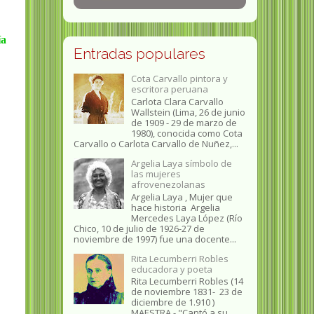
ía
Entradas populares
Cota Carvallo pintora y
escritora peruana
Carlota Clara Carvallo
Wallstein (Lima, 26 de junio
de 1909 - 29 de marzo de
1980), conocida como Cota
Carvallo o Carlota Carvallo de Nuñez,...
Argelia Laya símbolo de
las mujeres
afrovenezolanas
Argelia Laya , Mujer que
hace historia Argelia
Mercedes Laya López (Río
Chico, 10 de julio de 1926-27 de
noviembre de 1997) fue una docente...
Rita Lecumberri Robles
educadora y poeta
Rita Lecumberri Robles (14
de noviembre 1831- 23 de
diciembre de 1.910 )
MAESTRA.- "Cantó a su