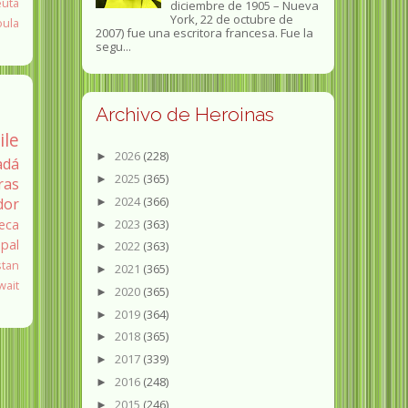
euta
diciembre de 1905 – Nueva
York, 22 de octubre de
oula
2007) fue una escritora francesa. Fue la
segu...
Archivo de Heroinas
ile
2026
(228)
►
adá
2025
(365)
►
ras
2024
(366)
dor
►
2023
(363)
eca
►
pal
2022
(363)
►
stan
2021
(365)
►
wait
2020
(365)
►
2019
(364)
►
2018
(365)
►
2017
(339)
►
2016
(248)
►
2015
(246)
►