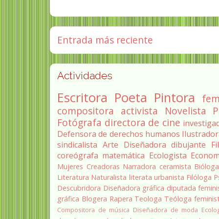
Entrada más reciente
Actividades
Escritora
Poeta
Pintora
fem
compositora
activista
Novelista
P
Fotógrafa
directora de cine
investiga
Defensora de derechos humanos
Ilustrado
sindicalista
Arte
Diseñadora
dibujante
Fi
coreógrafa
matemática
Ecologista
Econom
Mujeres Creadoras
Narradora
ceramista
Biólog
Literatura
Naturalista
literata
urbanista
Filóloga
P
Descubridora
Diseñadora gráfica
diputada
femini
gráfica
Blogera
Rapera
Teologa
Teóloga feminis
Compositora de música
Diseñadora de moda
Ecolo