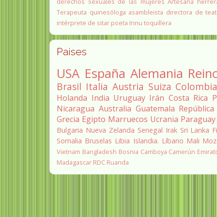
derechos sexuales de las mujeres
Artesana herrer
Terapeuta quinesóloga
asambleista
directora de teat
intérprete de sitar
poeta Innu
toquillera
Paises
USA
España
Alemania
Rein
Brasil
Italia
Austria
Suiza
Colombi
Holanda
India
Uruguay
Irán
Costa Rica
P
Nicaragua
Australia
Guatemala
República
Grecia
Egipto
Marruecos
Ucrania
Paraguay
Bulgaria
Nueva Zelanda
Senegal
Irak
Sri Lanka
F
Somalia
Bruselas
Libia
Islandia.
Líbano
Mali
Moz
Vietnam
Bangladesh
Bosnia
Camboya
Camerún
Emirat
Madagascar
RDC
Ruanda