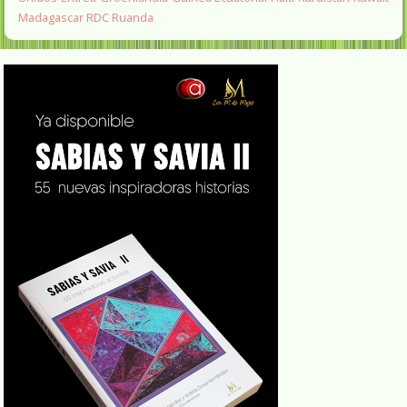
Madagascar
RDC
Ruanda