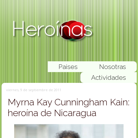
Paises
Nosotras
Actividades
viernes, 9 de septiembre de 2011
Myrna Kay Cunningham Kain:
heroína de Nicaragua