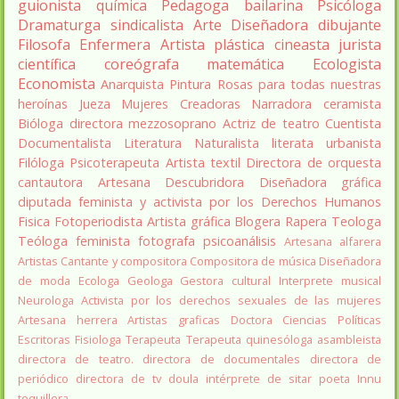
guionista
química
Pedagoga
bailarina
Psicóloga
Dramaturga
sindicalista
Arte
Diseñadora
dibujante
Filosofa
Enfermera
Artista plástica
cineasta
jurista
científica
coreógrafa
matemática
Ecologista
Economista
Anarquista
Pintura
Rosas para todas nuestras
heroínas
Jueza
Mujeres Creadoras
Narradora
ceramista
Bióloga
directora
mezzosoprano
Actriz de teatro
Cuentista
Documentalista
Literatura
Naturalista
literata
urbanista
Filóloga
Psicoterapeuta
Artista textil
Directora de orquesta
cantautora
Artesana
Descubridora
Diseñadora gráfica
diputada
feminista y activista por los Derechos Humanos
Fisica
Fotoperiodista
Artista gráfica
Blogera
Rapera
Teologa
Teóloga feminista
fotografa
psicoanálisis
Artesana alfarera
Artistas
Cantante y compositora
Compositora de música
Diseñadora
de moda
Ecologa
Geologa
Gestora cultural
Interprete musical
Neurologa
Activista por los derechos sexuales de las mujeres
Artesana herrera
Artistas graficas
Doctora Ciencias Políticas
Escritoras
Fisiologa
Terapeuta
Terapeuta quinesóloga
asambleista
directora de teatro.
directora de documentales
directora de
periódico
directora de tv
doula
intérprete de sitar
poeta Innu
toquillera