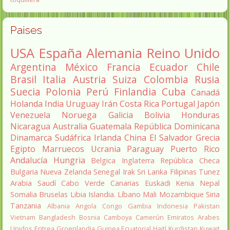
Paises
USA
España
Alemania
Reino Unido
Argentina
México
Francia
Ecuador
Chile
Brasil
Italia
Austria
Suiza
Colombia
Rusia
Suecia
Polonia
Perú
Finlandia
Cuba
Canadá
Holanda
India
Uruguay
Irán
Costa Rica
Portugal
Japón
Venezuela
Noruega
Galicia
Bolivia
Honduras
Nicaragua
Australia
Guatemala
República Dominicana
Dinamarca
Sudáfrica
Irlanda
China
El Salvador
Grecia
Egipto
Marruecos
Ucrania
Paraguay
Puerto Rico
Andalucía
Hungria
Belgica
Inglaterra
República Checa
Bulgaria
Nueva Zelanda
Senegal
Irak
Sri Lanka
Filipinas
Tunez
Arabia Saudí
Cabo Verde
Canarias
Euskadi
Kenia
Nepal
Somalia
Bruselas
Libia
Islandia.
Líbano
Mali
Mozambique
Siria
Tanzania
Albania
Angola
Congo
Gambia
Indonesia
Pakistan
Vietnam
Bangladesh
Bosnia
Camboya
Camerún
Emiratos Arabes
Unidos
Eritrea
Groenlandia
Guinea Ecuatorial
Haití
Kurdistan
Kuwait