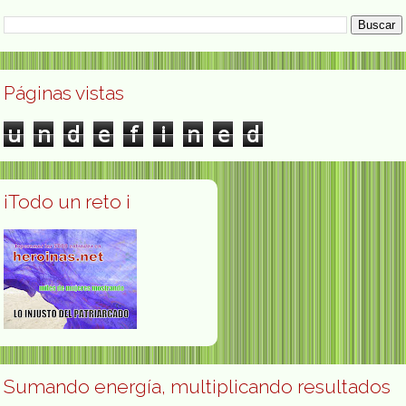
Páginas vistas
u
n
d
e
f
i
n
e
d
¡Todo un reto ¡
Sumando energía, multiplicando resultados