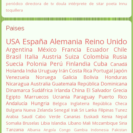
periódico
directora de tv
doula
intérprete de sitar
poeta Innu
toquillera
Paises
USA
España
Alemania
Reino Unido
Argentina
México
Francia
Ecuador
Chile
Brasil
Italia
Austria
Suiza
Colombia
Rusia
Suecia
Polonia
Perú
Finlandia
Cuba
Canadá
Holanda
India
Uruguay
Irán
Costa Rica
Portugal
Japón
Venezuela
Noruega
Galicia
Bolivia
Honduras
Nicaragua
Australia
Guatemala
República Dominicana
Dinamarca
Sudáfrica
Irlanda
China
El Salvador
Grecia
Egipto
Marruecos
Ucrania
Paraguay
Puerto Rico
Andalucía
Hungria
Belgica
Inglaterra
República Checa
Bulgaria
Nueva Zelanda
Senegal
Irak
Sri Lanka
Filipinas
Tunez
Arabia Saudí
Cabo Verde
Canarias
Euskadi
Kenia
Nepal
Somalia
Bruselas
Libia
Islandia.
Líbano
Mali
Mozambique
Siria
Tanzania
Albania
Angola
Congo
Gambia
Indonesia
Pakistan