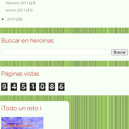
febrero 2011
(27)
enero 2011
(31)
2010
(23)
►
Buscar en heroínas
Páginas vistas
9
4
5
1
0
8
6
¡Todo un reto ¡