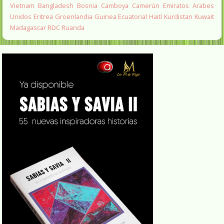
Vietnam
Bangladesh
Bosnia
Camboya
Camerún
Emiratos Arabes
Unidos
Eritrea
Groenlandia
Guinea Ecuatorial
Haití
Kurdistan
Kuwait
Madagascar
RDC
Ruanda