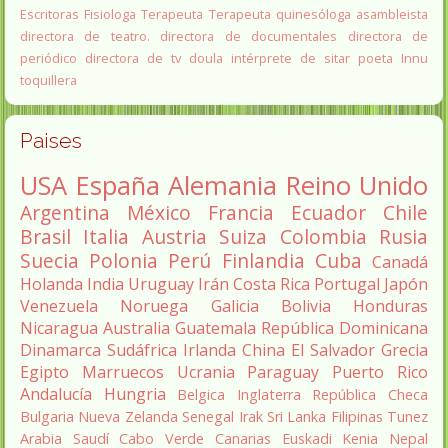
Escritoras
Fisiologa
Terapeuta
Terapeuta quinesóloga
asambleista
directora de teatro.
directora de documentales
directora de
periódico
directora de tv
doula
intérprete de sitar
poeta Innu
toquillera
Paises
USA
España
Alemania
Reino Unido
Argentina
México
Francia
Ecuador
Chile
Brasil
Italia
Austria
Suiza
Colombia
Rusia
Suecia
Polonia
Perú
Finlandia
Cuba
Canadá
Holanda
India
Uruguay
Irán
Costa Rica
Portugal
Japón
Venezuela
Noruega
Galicia
Bolivia
Honduras
Nicaragua
Australia
Guatemala
República Dominicana
Dinamarca
Sudáfrica
Irlanda
China
El Salvador
Grecia
Egipto
Marruecos
Ucrania
Paraguay
Puerto Rico
Andalucía
Hungria
Belgica
Inglaterra
República Checa
Bulgaria
Nueva Zelanda
Senegal
Irak
Sri Lanka
Filipinas
Tunez
Arabia Saudí
Cabo Verde
Canarias
Euskadi
Kenia
Nepal