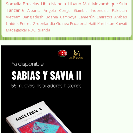
Somalia
Bruselas
Libia
Islandia.
Líbano
Mali
Mozambique
Siria
Tanzania
Albania
Angola
Congo
Gambia
Indonesia
Pakistan
Vietnam
Bangladesh
Bosnia
Camboya
Camerún
Emiratos Arabes
Unidos
Eritrea
Groenlandia
Guinea Ecuatorial
Haití
Kurdistan
Kuwait
Madagascar
RDC
Ruanda