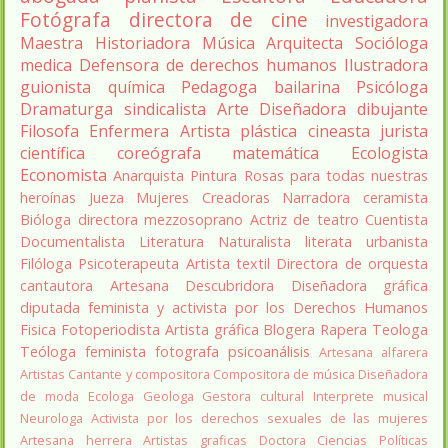
Fotógrafa
directora de cine
investigadora
Maestra
Historiadora
Música
Arquitecta
Socióloga
medica
Defensora de derechos humanos
Ilustradora
guionista
química
Pedagoga
bailarina
Psicóloga
Dramaturga
sindicalista
Arte
Diseñadora
dibujante
Filosofa
Enfermera
Artista plástica
cineasta
jurista
científica
coreógrafa
matemática
Ecologista
Economista
Anarquista
Pintura
Rosas para todas nuestras
heroínas
Jueza
Mujeres Creadoras
Narradora
ceramista
Bióloga
directora
mezzosoprano
Actriz de teatro
Cuentista
Documentalista
Literatura
Naturalista
literata
urbanista
Filóloga
Psicoterapeuta
Artista textil
Directora de orquesta
cantautora
Artesana
Descubridora
Diseñadora gráfica
diputada
feminista y activista por los Derechos Humanos
Fisica
Fotoperiodista
Artista gráfica
Blogera
Rapera
Teologa
Teóloga feminista
fotografa
psicoanálisis
Artesana alfarera
Artistas
Cantante y compositora
Compositora de música
Diseñadora
de moda
Ecologa
Geologa
Gestora cultural
Interprete musical
Neurologa
Activista por los derechos sexuales de las mujeres
Artesana herrera
Artistas graficas
Doctora Ciencias Políticas