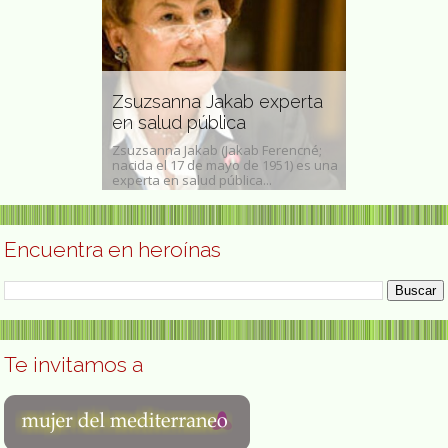
ed
os derechos
Zsuzsanna Jakab experta
Caroline H
en salud pública
escritora f
stacada
Zsuzsanna Jakab (Jakab Ferencné;
Caroline Wells 
los derechos de
nacida el 17 de mayo de 1951) es una
(Boston, Massa
nada el 2 de...
experta en salud pública...
de 1822 -17 de..
Encuentra en heroínas
Te invitamos a