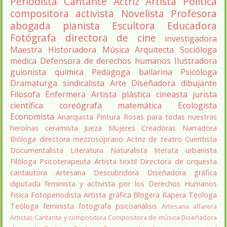
Periodista
Cantante
Actriz
Artista
Política
compositora
activista
Novelista
Profesora
abogada
pianista
Escultora
Educadora
Fotógrafa
directora de cine
investigadora
Maestra
Historiadora
Música
Arquitecta
Socióloga
medica
Defensora de derechos humanos
Ilustradora
guionista
química
Pedagoga
bailarina
Psicóloga
Dramaturga
sindicalista
Arte
Diseñadora
dibujante
Filosofa
Enfermera
Artista plástica
cineasta
jurista
científica
coreógrafa
matemática
Ecologista
Economista
Anarquista
Pintura
Rosas para todas nuestras
heroínas
ceramista
Jueza
Mujeres Creadoras
Narradora
Bióloga
directora
mezzosoprano
Actriz de teatro
Cuentista
Documentalista
Literatura
Naturalista
literata
urbanista
Filóloga
Psicoterapeuta
Artista textil
Directora de orquesta
cantautora
Artesana
Descubridora
Diseñadora gráfica
diputada
feminista y activista por los Derechos Humanos
Fisica
Fotoperiodista
Artista gráfica
Blogera
Rapera
Teologa
Teóloga feminista
fotografa
psicoanálisis
Artesana alfarera
Artistas
Cantante y compositora
Compositora de música
Diseñadora