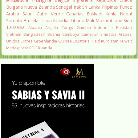
Andalucía
Hungria
Belgica
Inglaterra
República Checa
Bulgaria
Nueva Zelanda
Senegal
Irak
Sri Lanka
Filipinas
Tunez
Arabia Saudí
Cabo Verde
Canarias
Euskadi
Kenia
Nepal
Somalia
Bruselas
Libia
Islandia.
Líbano
Mali
Mozambique
Siria
Tanzania
Albania
Angola
Congo
Gambia
Indonesia
Pakistan
Vietnam
Bangladesh
Bosnia
Camboya
Camerún
Emiratos Arabes
Unidos
Eritrea
Groenlandia
Guinea Ecuatorial
Haití
Kurdistan
Kuwait
Madagascar
RDC
Ruanda