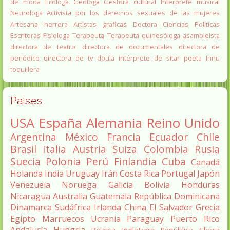
de moda
Ecologa
Geologa
Gestora cultural
Interprete musical
Neurologa
Activista por los derechos sexuales de las mujeres
Artesana herrera
Artistas graficas
Doctora Ciencias Políticas
Escritoras
Fisiologa
Terapeuta
Terapeuta quinesóloga
asambleista
directora de teatro.
directora de documentales
directora de
periódico
directora de tv
doula
intérprete de sitar
poeta Innu
toquillera
Paises
USA
España
Alemania
Reino Unido
Argentina
México
Francia
Ecuador
Chile
Brasil
Italia
Austria
Suiza
Colombia
Rusia
Suecia
Polonia
Perú
Finlandia
Cuba
Canadá
Holanda
India
Uruguay
Irán
Costa Rica
Portugal
Japón
Venezuela
Noruega
Galicia
Bolivia
Honduras
Nicaragua
Australia
Guatemala
República Dominicana
Dinamarca
Sudáfrica
Irlanda
China
El Salvador
Grecia
Egipto
Marruecos
Ucrania
Paraguay
Puerto Rico