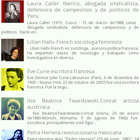
Laura Caller Iberico, abogada sindicalista,
defensora de campesinos y de políticos de
Peru
Laura Caller (1915, Cusco - 15 de marzo de1988, Lima)
Abogada sindicalista, defensora de campesinos y de
políticos. Nació en...
Lilian Halls-French socióloga feminista
Lilian Halls-French es socióloga, asesora política francesa.
Ha impartido clases de sociología y trabajado como
investigadora en diversa...
Ève Curie escritora francesa
Ève Denise Julie Curie-Labouisse (París, 6 de diciembre de
1905 – Nueva York, 22 de octubre de 2007) fue una escritora
francesa. Fue la segu...
Ilse Beatrice Twardowski-Conrat artista
austriaca
Ilse BeatriceTwardowski-Conrat (Viena, 20 de enero
de1880-Múnich, Alemania, 9 de agosto de 1942) Fue
escultora, principalmente creó figur...
Petra Herrera revolucionaria mexicana
Petra Herrera alias "Pedro Herrera" (29 de Junio, 1887 - 14