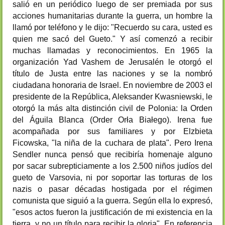
salió en un periódico luego de ser premiada por sus
acciones humanitarias durante la guerra, un hombre la
llamó por teléfono y le dijo: "Recuerdo su cara, usted es
quien me sacó del Gueto." Y así comenzó a recibir
muchas llamadas y reconocimientos. En 1965 la
organización Yad Vashem de Jerusalén le otorgó el
título de Justa entre las naciones y se la nombró
ciudadana honoraria de Israel. En noviembre de 2003 el
presidente de la República, Aleksander Kwasniewski, le
otorgó la más alta distinción civil de Polonia: la Orden
del Águila Blanca (Order Orła Białego). Irena fue
acompañada por sus familiares y por Elzbieta
Ficowska, "la niña de la cuchara de plata". Pero Irena
Sendler nunca pensó que recibiría homenaje alguno
por sacar subrepticiamente a los 2.500 niños judíos del
gueto de Varsovia, ni por soportar las torturas de los
nazis o pasar décadas hostigada por el régimen
comunista que siguió a la guerra. Según ella lo expresó,
"esos actos fueron la justificación de mi existencia en la
tierra, y no un título para recibir la gloria". En referencia