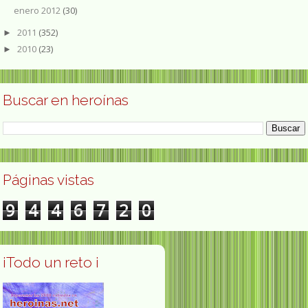
enero 2012
(30)
2011
(352)
►
2010
(23)
►
Buscar en heroínas
Páginas vistas
9
4
4
6
7
2
0
¡Todo un reto ¡