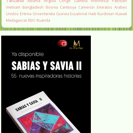
Tanzania
Albania
Angola
Congo
Gambia
Indonesia
Pakistan
Vietnam
Bangladesh
Bosnia
Camboya
Camerún
Emiratos Arabes
Unidos
Eritrea
Groenlandia
Guinea Ecuatorial
Haití
Kurdistan
Kuwait
Madagascar
RDC
Ruanda