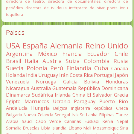
directora de teatro.
directora de documentales
directora de
periódico
directora de tv
doula
intérprete de sitar
poeta Innu
toquillera
Paises
USA
España
Alemania
Reino Unido
Argentina
México
Francia
Ecuador
Chile
Brasil
Italia
Austria
Suiza
Colombia
Rusia
Suecia
Polonia
Perú
Finlandia
Cuba
Canadá
Holanda
India
Uruguay
Irán
Costa Rica
Portugal
Japón
Venezuela
Noruega
Galicia
Bolivia
Honduras
Nicaragua
Australia
Guatemala
República Dominicana
Dinamarca
Sudáfrica
Irlanda
China
El Salvador
Grecia
Egipto
Marruecos
Ucrania
Paraguay
Puerto Rico
Andalucía
Hungria
Belgica
Inglaterra
República Checa
Bulgaria
Nueva Zelanda
Senegal
Irak
Sri Lanka
Filipinas
Tunez
Arabia Saudí
Cabo Verde
Canarias
Euskadi
Kenia
Nepal
Somalia
Bruselas
Libia
Islandia.
Líbano
Mali
Mozambique
Siria