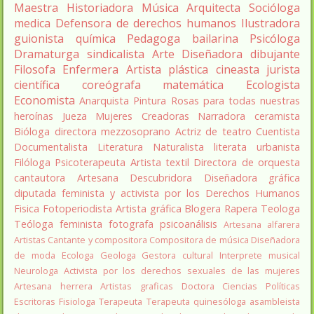
Maestra
Historiadora
Música
Arquitecta
Socióloga
medica
Defensora de derechos humanos
Ilustradora
guionista
química
Pedagoga
bailarina
Psicóloga
Dramaturga
sindicalista
Arte
Diseñadora
dibujante
Filosofa
Enfermera
Artista plástica
cineasta
jurista
científica
coreógrafa
matemática
Ecologista
Economista
Anarquista
Pintura
Rosas para todas nuestras
heroínas
Jueza
Mujeres Creadoras
Narradora
ceramista
Bióloga
directora
mezzosoprano
Actriz de teatro
Cuentista
Documentalista
Literatura
Naturalista
literata
urbanista
Filóloga
Psicoterapeuta
Artista textil
Directora de orquesta
cantautora
Artesana
Descubridora
Diseñadora gráfica
diputada
feminista y activista por los Derechos Humanos
Fisica
Fotoperiodista
Artista gráfica
Blogera
Rapera
Teologa
Teóloga feminista
fotografa
psicoanálisis
Artesana alfarera
Artistas
Cantante y compositora
Compositora de música
Diseñadora
de moda
Ecologa
Geologa
Gestora cultural
Interprete musical
Neurologa
Activista por los derechos sexuales de las mujeres
Artesana herrera
Artistas graficas
Doctora Ciencias Políticas
Escritoras
Fisiologa
Terapeuta
Terapeuta quinesóloga
asambleista