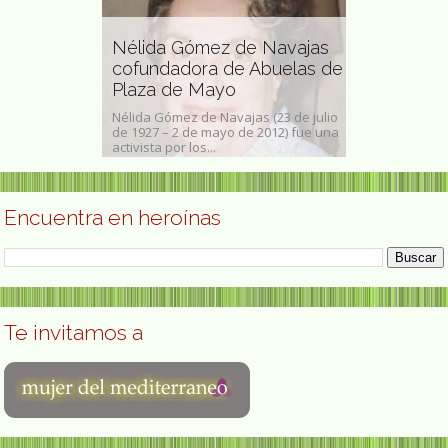
Ita Maxim
Nélida Gómez de Navajas
escenógrafa
ritora de
cofundadora de Abuelas de
ilustrador
latos
Plaza de Mayo
Ita Maximowna
(Black Creek
Nélida Gómez de Navajas (23 de julio
Margarita Ma
 diciembre de
de 1927 – 2 de mayo de 2012) fue una
(18 de octubre
 abril...
activista por los...
el...
Encuentra en heroínas
Te invitamos a