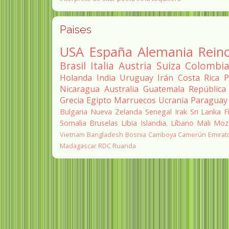
Paises
USA
España
Alemania
Rein
Brasil
Italia
Austria
Suiza
Colombi
Holanda
India
Uruguay
Irán
Costa Rica
P
Nicaragua
Australia
Guatemala
República
Grecia
Egipto
Marruecos
Ucrania
Paraguay
Bulgaria
Nueva Zelanda
Senegal
Irak
Sri Lanka
F
Somalia
Bruselas
Libia
Islandia.
Líbano
Mali
Moz
Vietnam
Bangladesh
Bosnia
Camboya
Camerún
Emirat
Madagascar
RDC
Ruanda