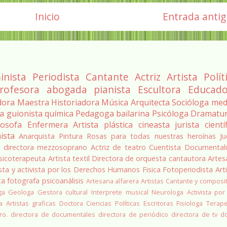
Inicio
Entrada anti
inista
Periodista
Cantante
Actriz
Artista
Polít
rofesora
abogada
pianista
Escultora
Educado
dora
Maestra
Historiadora
Música
Arquitecta
Socióloga
med
ra
guionista
química
Pedagoga
bailarina
Psicóloga
Dramatu
losofa
Enfermera
Artista plástica
cineasta
jurista
cientí
ista
Anarquista
Pintura
Rosas para todas nuestras heroínas
Ju
a
directora
mezzosoprano
Actriz de teatro
Cuentista
Documentali
sicoterapeuta
Artista textil
Directora de orquesta
cantautora
Artes
sta y activista por los Derechos Humanos
Fisica
Fotoperiodista
Art
ta
fotografa
psicoanálisis
Artesana alfarera
Artistas
Cantante y composi
ga
Geologa
Gestora cultural
Interprete musical
Neurologa
Activista por
a
Artistas graficas
Doctora Ciencias Políticas
Escritoras
Fisiologa
Terap
ro.
directora de documentales
directora de periódico
directora de tv
d