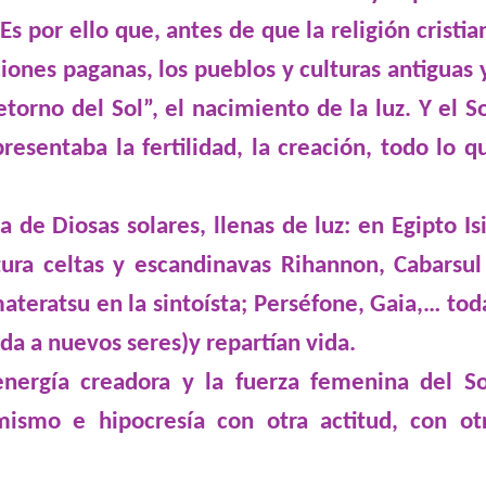
Es por ello que, antes de que la religión cristia
ciones paganas, los pueblos y culturas antiguas 
Marian Moreno Llaneza
Banana Yoshim
torno del Sol”, el nacimiento de la luz. Y el So
comprometida con la
escritora japon
coeducación
resentaba la fertilidad, la creación, todo lo q
Banana Yoshimo
Maria Antonia Moreno Llaneza, más
24 de julio de 1964, T
conocida como Marian Moreno
pseudónimo de Mah
Llaneza (León, 5 de junio de...
Yoshimoto...
 de Diosas solares, llenas de luz: en Egipto Isi
ura celtas y escandinavas Rihannon, Cabarsul
ateratsu en la sintoísta; Perséfone, Gaia,… tod
ida a nuevos seres)y repartían vida.
energía creadora y la fuerza femenina del So
ismo e hipocresía con otra actitud, con ot