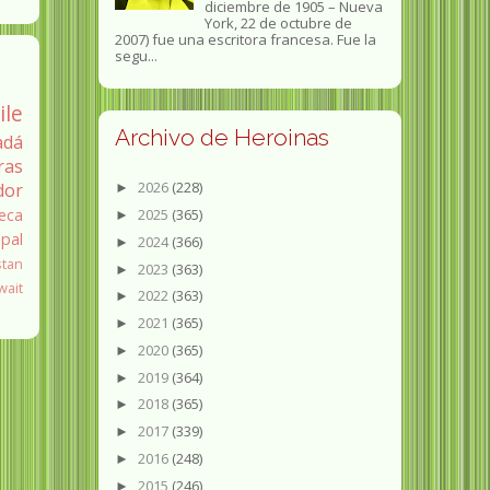
diciembre de 1905 – Nueva
York, 22 de octubre de
2007) fue una escritora francesa. Fue la
segu...
ile
Archivo de Heroinas
adá
ras
2026
(228)
dor
►
2025
(365)
eca
►
pal
2024
(366)
►
stan
2023
(363)
►
wait
2022
(363)
►
2021
(365)
►
2020
(365)
►
2019
(364)
►
2018
(365)
►
2017
(339)
►
2016
(248)
►
2015
(246)
►