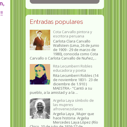
n,
!!
Entradas populares
Cota Carvallo pintora y
escritora peruana
Carlota Clara Carvallo
Wallstein (Lima, 26 de junio
de 1909 - 29 de marzo de
1980), conocida como Cota
Carvallo o Carlota Carvallo de Nuñez,...
Rita Lecumberri Robles
educadora y poeta
Rita Lecumberri Robles (14
de noviembre 1831- 23 de
diciembre de 1.910 )
MAESTRA.- "Cantó a su
pueblo, a la amistad y a la ...
Argelia Laya símbolo de
las mujeres
afrovenezolanas
Argelia Laya , Mujer que
hace historia Argelia
Mercedes Laya López (Río
Chico, 10 de julio de 1926-27 de