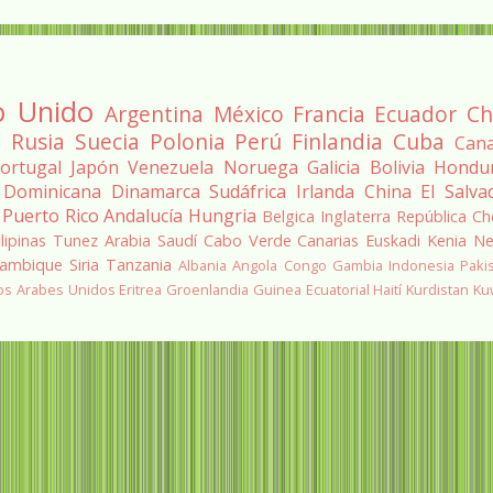
o Unido
Argentina
México
Francia
Ecuador
Ch
a
Rusia
Suecia
Polonia
Perú
Finlandia
Cuba
Can
ortugal
Japón
Venezuela
Noruega
Galicia
Bolivia
Hondu
 Dominicana
Dinamarca
Sudáfrica
Irlanda
China
El Salva
Puerto Rico
Andalucía
Hungria
Belgica
Inglaterra
República Ch
ilipinas
Tunez
Arabia Saudí
Cabo Verde
Canarias
Euskadi
Kenia
Ne
ambique
Siria
Tanzania
Albania
Angola
Congo
Gambia
Indonesia
Paki
os Arabes Unidos
Eritrea
Groenlandia
Guinea Ecuatorial
Haití
Kurdistan
Ku