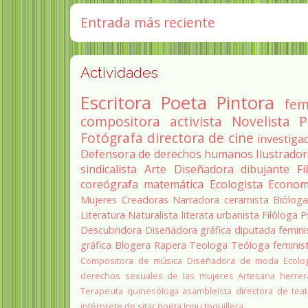
Entrada más reciente
Actividades
Escritora
Poeta
Pintora
fem
compositora
activista
Novelista
P
Fotógrafa
directora de cine
investiga
Defensora de derechos humanos
Ilustrado
sindicalista
Arte
Diseñadora
dibujante
Fi
coreógrafa
matemática
Ecologista
Econom
Mujeres Creadoras
Narradora
ceramista
Biólog
Literatura
Naturalista
literata
urbanista
Filóloga
P
Descubridora
Diseñadora gráfica
diputada
femini
gráfica
Blogera
Rapera
Teologa
Teóloga feminis
Compositora de música
Diseñadora de moda
Ecolo
derechos sexuales de las mujeres
Artesana herrer
Terapeuta quinesóloga
asambleista
directora de teat
intérprete de sitar
poeta Innu
toquillera