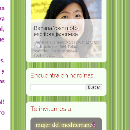
na
ya
Ellen Meiksins Wood
Jean Shin
oto
l,
historiadora y erudita
doctora en
esa
marxista
psiquiatra 
ue
to (よしもと ばなな
okio),
Ellen Meiksins Wood (12 de abril de
Jean Shinoda B
oko
1942 - 14 de enero de 2016) fue una
1936, en Estad
historiadora y erudita...
en medicina, ps
s,
 y
Encuentra en heroínas
as
l!
Te invitamos a
ro