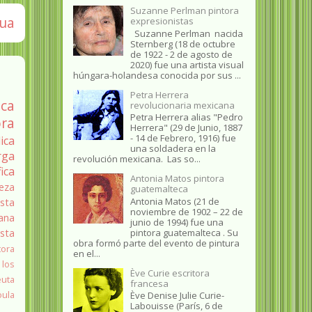
Suzanne Perlman pintora
gua
expresionistas
Suzanne Perlman nacida
Sternberg (18 de octubre
de 1922 - 2 de agosto de
2020) fue una artista visual
húngara-holandesa conocida por sus ...
Petra Herrera
ica
revolucionaria mexicana
Petra Herrera alias "Pedro
ra
Herrera" (29 de Junio, 1887
- 14 de Febrero, 1916) fue
ica
una soldadera en la
rga
revolución mexicana. Las so...
fica
Antonia Matos pintora
eza
guatemalteca
Antonia Matos (21 de
sta
noviembre de 1902 – 22 de
ana
junio de 1994) fue una
pintora guatemalteca . Su
ista
obra formó parte del evento de pintura
tora
en el...
 los
Ève Curie escritora
euta
francesa
oula
Ève Denise Julie Curie-
Labouisse (París, 6 de