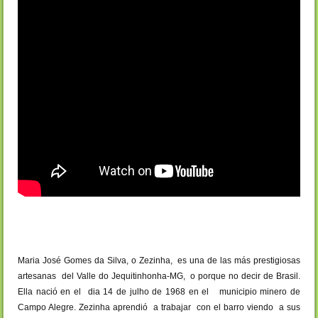
Maria José Gomes da Silva, o Zezinha, es una de las más prestigiosas
artesanas del Valle do Jequitinhonha-MG, o porque no decir de Brasil.
Ella nació en el dia 14 de julho de 1968 en el municipio minero de
Campo Alegre. Zezinha aprendió a trabajar con el barro viendo a sus