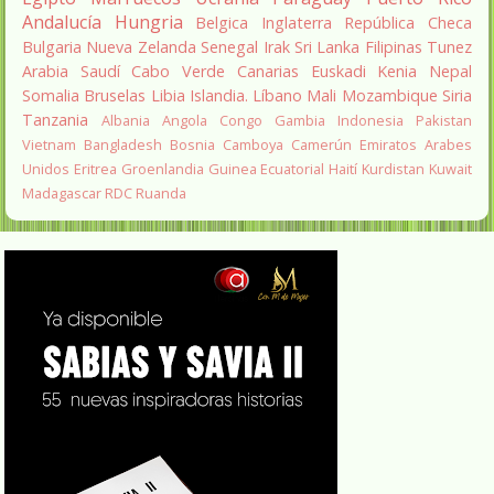
Andalucía
Hungria
Belgica
Inglaterra
República Checa
Bulgaria
Nueva Zelanda
Senegal
Irak
Sri Lanka
Filipinas
Tunez
Arabia Saudí
Cabo Verde
Canarias
Euskadi
Kenia
Nepal
Somalia
Bruselas
Libia
Islandia.
Líbano
Mali
Mozambique
Siria
Tanzania
Albania
Angola
Congo
Gambia
Indonesia
Pakistan
Vietnam
Bangladesh
Bosnia
Camboya
Camerún
Emiratos Arabes
Unidos
Eritrea
Groenlandia
Guinea Ecuatorial
Haití
Kurdistan
Kuwait
Madagascar
RDC
Ruanda