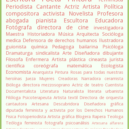
Periodista
Cantante
Actriz
Artista
Política
compositora
activista
Novelista
Profesora
abogada
pianista
Escultora
Educadora
Fotógrafa
directora de cine
investigadora
Maestra
Historiadora
Música
Arquitecta
Socióloga
medica
Defensora de derechos humanos
Ilustradora
guionista
química
Pedagoga
bailarina
Psicóloga
Dramaturga
sindicalista
Arte
Diseñadora
dibujante
Filosofa
Enfermera
Artista plástica
cineasta
jurista
científica
coreógrafa
matemática
Ecologista
Economista
Anarquista
Pintura
Rosas para todas nuestras
heroínas
Jueza
Mujeres Creadoras
Narradora
ceramista
Bióloga
directora
mezzosoprano
Actriz de teatro
Cuentista
Documentalista
Literatura
Naturalista
literata
urbanista
Filóloga
Psicoterapeuta
Artista textil
Directora de orquesta
cantautora
Artesana
Descubridora
Diseñadora gráfica
diputada
feminista y activista por los Derechos Humanos
Fisica
Fotoperiodista
Artista gráfica
Blogera
Rapera
Teologa
Teóloga feminista
fotografa
psicoanálisis
Artesana alfarera