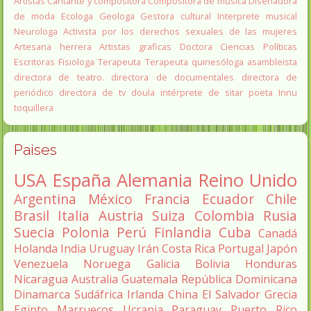
Artistas
Cantante y compositora
Compositora de música
Diseñadora
de moda
Ecologa
Geologa
Gestora cultural
Interprete musical
Neurologa
Activista por los derechos sexuales de las mujeres
Artesana herrera
Artistas graficas
Doctora Ciencias Políticas
Escritoras
Fisiologa
Terapeuta
Terapeuta quinesóloga
asambleista
directora de teatro.
directora de documentales
directora de
periódico
directora de tv
doula
intérprete de sitar
poeta Innu
toquillera
Paises
USA
España
Alemania
Reino Unido
Argentina
México
Francia
Ecuador
Chile
Brasil
Italia
Austria
Suiza
Colombia
Rusia
Suecia
Polonia
Perú
Finlandia
Cuba
Canadá
Holanda
India
Uruguay
Irán
Costa Rica
Portugal
Japón
Venezuela
Noruega
Galicia
Bolivia
Honduras
Nicaragua
Australia
Guatemala
República Dominicana
Dinamarca
Sudáfrica
Irlanda
China
El Salvador
Grecia
Egipto
Marruecos
Ucrania
Paraguay
Puerto Rico