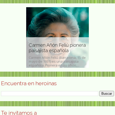
 artista
Carmen Añón Feliú pionera
Rosario Cab
paisajista española
mexicana
dres, 1966) es
Carmen Añón Feliú (Barcelona, 15 de
Rosario Cabrer
 representante
mayo de 1931) es una paisajista
México, 5 de ju
española. Pionera en su oficio,...
Yucatán, 30 de 
Encuentra en heroínas
Te invitamos a