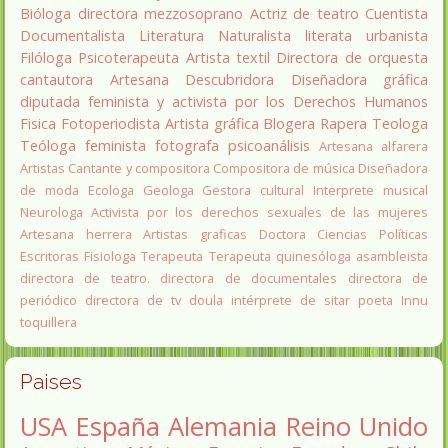
Bióloga
directora
mezzosoprano
Actriz de teatro
Cuentista
Documentalista
Literatura
Naturalista
literata
urbanista
Filóloga
Psicoterapeuta
Artista textil
Directora de orquesta
cantautora
Artesana
Descubridora
Diseñadora gráfica
diputada
feminista y activista por los Derechos Humanos
Fisica
Fotoperiodista
Artista gráfica
Blogera
Rapera
Teologa
Teóloga feminista
fotografa
psicoanálisis
Artesana alfarera
Artistas
Cantante y compositora
Compositora de música
Diseñadora
de moda
Ecologa
Geologa
Gestora cultural
Interprete musical
Neurologa
Activista por los derechos sexuales de las mujeres
Artesana herrera
Artistas graficas
Doctora Ciencias Políticas
Escritoras
Fisiologa
Terapeuta
Terapeuta quinesóloga
asambleista
directora de teatro.
directora de documentales
directora de
periódico
directora de tv
doula
intérprete de sitar
poeta Innu
toquillera
Paises
USA
España
Alemania
Reino Unido