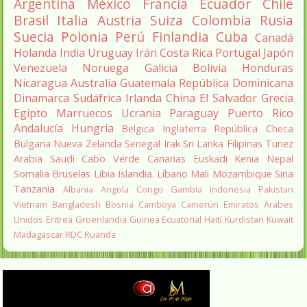
Argentina
México
Francia
Ecuador
Chile
Brasil
Italia
Austria
Suiza
Colombia
Rusia
Suecia
Polonia
Perú
Finlandia
Cuba
Canadá
Holanda
India
Uruguay
Irán
Costa Rica
Portugal
Japón
Venezuela
Noruega
Galicia
Bolivia
Honduras
Nicaragua
Australia
Guatemala
República Dominicana
Dinamarca
Sudáfrica
Irlanda
China
El Salvador
Grecia
Egipto
Marruecos
Ucrania
Paraguay
Puerto Rico
Andalucía
Hungria
Belgica
Inglaterra
República Checa
Bulgaria
Nueva Zelanda
Senegal
Irak
Sri Lanka
Filipinas
Tunez
Arabia Saudí
Cabo Verde
Canarias
Euskadi
Kenia
Nepal
Somalia
Bruselas
Libia
Islandia.
Líbano
Mali
Mozambique
Siria
Tanzania
Albania
Angola
Congo
Gambia
Indonesia
Pakistan
Vietnam
Bangladesh
Bosnia
Camboya
Camerún
Emiratos Arabes
Unidos
Eritrea
Groenlandia
Guinea Ecuatorial
Haití
Kurdistan
Kuwait
Madagascar
RDC
Ruanda