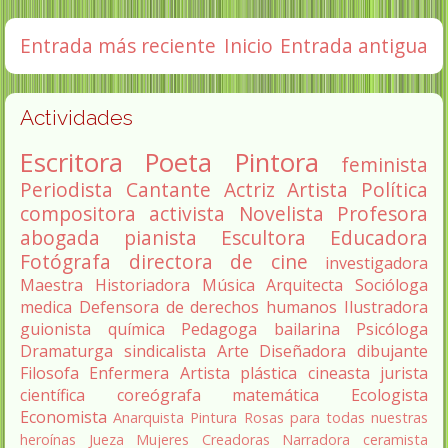
Entrada más reciente
Inicio
Entrada antigua
Actividades
Escritora
Poeta
Pintora
feminista
Periodista
Cantante
Actriz
Artista
Política
compositora
activista
Novelista
Profesora
abogada
pianista
Escultora
Educadora
Fotógrafa
directora de cine
investigadora
Maestra
Historiadora
Música
Arquitecta
Socióloga
medica
Defensora de derechos humanos
Ilustradora
guionista
química
Pedagoga
bailarina
Psicóloga
Dramaturga
sindicalista
Arte
Diseñadora
dibujante
Filosofa
Enfermera
Artista plástica
cineasta
jurista
científica
coreógrafa
matemática
Ecologista
Economista
Anarquista
Pintura
Rosas para todas nuestras
heroínas
Jueza
Mujeres Creadoras
Narradora
ceramista