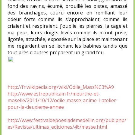
fond des ravins, écumé, brouillé les pistes, amassé
des branchages, couru encore en reniflant leur
odeur forte comme ils s'approchaient, comme ils
criaient et respiraient, j'oublie les pierres, la cage et
ma peur, leurs doigts levés comme ils m'ont prise,
ligotée, attachée, exposée sur la place et maintenant
me regardent en se léchant les babines tandis que
tout près d'autres préparent un grand feu.
http://fr.wikipedia.org/wiki/Odile_Mass%C3%A9
http://www.estrepublicain.fr/meurthe-et-
moselle/2011/10/12/odile-masse-anime-l-atelier-
pour-la-deuxieme-annee
http://www.festivaldepoesiademedellin.org/pub.php/
es/Revista/ultimas_ediciones/46/masse.html