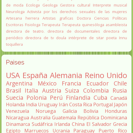
de moda
Ecologa
Geologa
Gestora cultural
Interprete musical
Neurologa
Activista por los derechos sexuales de las mujeres
Artesana herrera
Artistas graficas
Doctora Ciencias Políticas
Escritoras
Fisiologa
Terapeuta
Terapeuta quinesóloga
asambleista
directora de teatro.
directora de documentales
directora de
periódico
directora de tv
doula
intérprete de sitar
poeta Innu
toquillera
Paises
USA
España
Alemania
Reino Unido
Argentina
México
Francia
Ecuador
Chile
Brasil
Italia
Austria
Suiza
Colombia
Rusia
Suecia
Polonia
Perú
Finlandia
Cuba
Canadá
Holanda
India
Uruguay
Irán
Costa Rica
Portugal
Japón
Venezuela
Noruega
Galicia
Bolivia
Honduras
Nicaragua
Australia
Guatemala
República Dominicana
Dinamarca
Sudáfrica
Irlanda
China
El Salvador
Grecia
Egipto
Marruecos
Ucrania
Paraguay
Puerto Rico