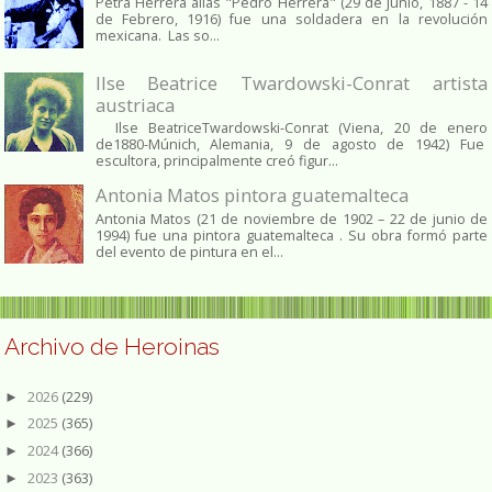
Petra Herrera alias "Pedro Herrera" (29 de Junio, 1887 - 14
de Febrero, 1916) fue una soldadera en la revolución
mexicana. Las so...
Ilse Beatrice Twardowski-Conrat artista
austriaca
Ilse BeatriceTwardowski-Conrat (Viena, 20 de enero
de1880-Múnich, Alemania, 9 de agosto de 1942) Fue
escultora, principalmente creó figur...
Antonia Matos pintora guatemalteca
Antonia Matos (21 de noviembre de 1902 – 22 de junio de
1994) fue una pintora guatemalteca . Su obra formó parte
del evento de pintura en el...
Archivo de Heroinas
2026
(229)
►
2025
(365)
►
2024
(366)
►
2023
(363)
►