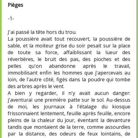
Pièges
-1-
J'ai passé la tête hors du trou.
La poussière avait tout recouvert, la poussière de
sable, et la moiteur grise du soir pesait sur la place
de toute sa force, affaiblissant la lueur des
réverbères, le bruit des pas, des pioches et des
pelles qu'on abandonne après le travail,
immobilisant enfin les hommes que j'apercevais au
loin, de l'autre côté, figés dans la poudre qui tombe
des arbres après le vent.
A bien y regarder, il n'y avait aucun danger:
j'aventurai une première patte sur le sol. Au-dessus
de moi, les journaux à l'étalage du kiosque
frissonnaient lentement, feuille après feuille, encore
pleins de la chaleur du jour, éventant la devanture
tandis que montaient de la terre, comme assourdies
par la distance, des odeurs de feux lointains, de