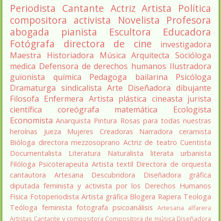
Periodista
Cantante
Actriz
Artista
Política
compositora
activista
Novelista
Profesora
abogada
pianista
Escultora
Educadora
Fotógrafa
directora de cine
investigadora
Maestra
Historiadora
Música
Arquitecta
Socióloga
medica
Defensora de derechos humanos
Ilustradora
guionista
química
Pedagoga
bailarina
Psicóloga
Dramaturga
sindicalista
Arte
Diseñadora
dibujante
Filosofa
Enfermera
Artista plástica
cineasta
jurista
científica
coreógrafa
matemática
Ecologista
Economista
Anarquista
Pintura
Rosas para todas nuestras
heroínas
Jueza
Mujeres Creadoras
Narradora
ceramista
Bióloga
directora
mezzosoprano
Actriz de teatro
Cuentista
Documentalista
Literatura
Naturalista
literata
urbanista
Filóloga
Psicoterapeuta
Artista textil
Directora de orquesta
cantautora
Artesana
Descubridora
Diseñadora gráfica
diputada
feminista y activista por los Derechos Humanos
Fisica
Fotoperiodista
Artista gráfica
Blogera
Rapera
Teologa
Teóloga feminista
fotografa
psicoanálisis
Artesana alfarera
Artistas
Cantante y compositora
Compositora de música
Diseñadora