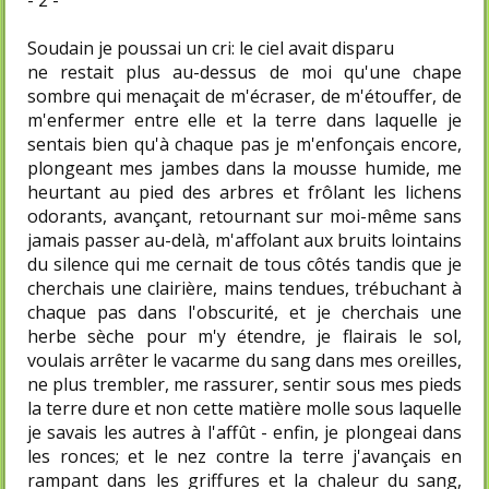
- 2 -
Soudain je poussai un cri: le ciel avait disparu
ne restait plus au-dessus de moi qu'une chape
sombre qui menaçait de m'écraser, de m'étouffer, de
m'enfermer entre elle et la terre dans laquelle je
sentais bien qu'à chaque pas je m'enfonçais encore,
plongeant mes jambes dans la mousse humide, me
heurtant au pied des arbres et frôlant les lichens
odorants, avançant, retournant sur moi-même sans
jamais passer au-delà, m'affolant aux bruits lointains
du silence qui me cernait de tous côtés tandis que je
cherchais une clairière, mains tendues, trébuchant à
chaque pas dans l'obscurité, et je cherchais une
herbe sèche pour m'y étendre, je flairais le sol,
voulais arrêter le vacarme du sang dans mes oreilles,
ne plus trembler, me rassurer, sentir sous mes pieds
la terre dure et non cette matière molle sous laquelle
je savais les autres à l'affût - enfin, je plongeai dans
les ronces; et le nez contre la terre j'avançais en
rampant dans les griffures et la chaleur du sang,