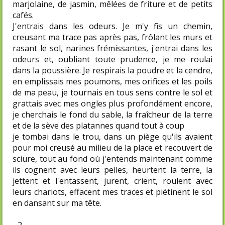
marjolaine, de jasmin, mêlées de friture et de petits
cafés.
J'entrais dans les odeurs. Je m'y fis un chemin,
creusant ma trace pas après pas, frôlant les murs et
rasant le sol, narines frémissantes, j'entrai dans les
odeurs et, oubliant toute prudence, je me roulai
dans la poussière. Je respirais la poudre et la cendre,
en emplissais mes poumons, mes orifices et les poils
de ma peau, je tournais en tous sens contre le sol et
grattais avec mes ongles plus profondément encore,
je cherchais le fond du sable, la fraîcheur de la terre
et de la sève des platannes quand tout à coup
je tombai dans le trou, dans un piège qu'ils avaient
pour moi creusé au milieu de la place et recouvert de
sciure, tout au fond où j'entends maintenant comme
ils cognent avec leurs pelles, heurtent la terre, la
jettent et l'entassent, jurent, crient, roulent avec
leurs chariots, effacent mes traces et piétinent le sol
en dansant sur ma tête.