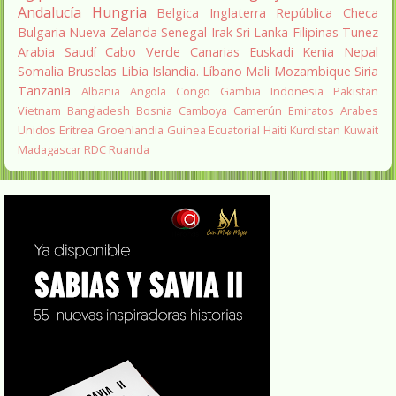
Andalucía
Hungria
Belgica
Inglaterra
República Checa
Bulgaria
Nueva Zelanda
Senegal
Irak
Sri Lanka
Filipinas
Tunez
Arabia Saudí
Cabo Verde
Canarias
Euskadi
Kenia
Nepal
Somalia
Bruselas
Libia
Islandia.
Líbano
Mali
Mozambique
Siria
Tanzania
Albania
Angola
Congo
Gambia
Indonesia
Pakistan
Vietnam
Bangladesh
Bosnia
Camboya
Camerún
Emiratos Arabes
Unidos
Eritrea
Groenlandia
Guinea Ecuatorial
Haití
Kurdistan
Kuwait
Madagascar
RDC
Ruanda