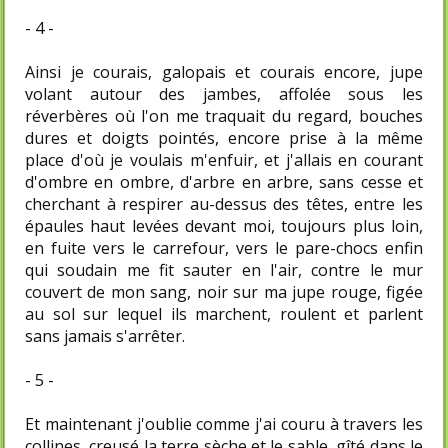
- 4 -
Ainsi je courais, galopais et courais encore, jupe
volant autour des jambes, affolée sous les
réverbères où l'on me traquait du regard, bouches
dures et doigts pointés, encore prise à la même
place d'où je voulais m'enfuir, et j'allais en courant
d'ombre en ombre, d'arbre en arbre, sans cesse et
cherchant à respirer au-dessus des têtes, entre les
épaules haut levées devant moi, toujours plus loin,
en fuite vers le carrefour, vers le pare-chocs enfin
qui soudain me fit sauter en l'air, contre le mur
couvert de mon sang, noir sur ma jupe rouge, figée
au sol sur lequel ils marchent, roulent et parlent
sans jamais s'arrêter.
- 5 -
Et maintenant j'oublie comme j'ai couru à travers les
collines, creusé la terre sèche et le sable, gîté dans le