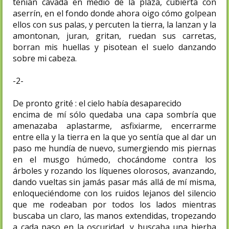
tenían cavada en medio de la plaza, cubierta con
aserrín, en el fondo donde ahora oigo cómo golpean
ellos con sus palas, y percuten la tierra, la lanzan y la
amontonan, juran, gritan, ruedan sus carretas,
borran mis huellas y pisotean el suelo danzando
sobre mi cabeza.
-2-
De pronto grité : el cielo había desaparecido
encima de mí sólo quedaba una capa sombría que
amenazaba aplastarme, asfixiarme, encerrarme
entre ella y la tierra en la que yo sentía que al dar un
paso me hundía de nuevo, sumergiendo mis piernas
en el musgo húmedo, chocándome contra los
árboles y rozando los líquenes olorosos, avanzando,
dando vueltas sin jamás pasar más allá de mí misma,
enloqueciéndome con los ruidos lejanos del silencio
que me rodeaban por todos los lados mientras
buscaba un claro, las manos extendidas, tropezando
a cada paso en la oscuridad, y buscaba una hierba