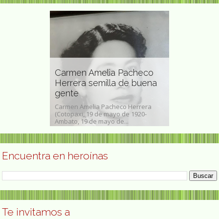
nista y
Carmen Amelia Pacheco
Mary Whit
s derechos
Herrera semilla de buena
activista p
gente
civiles
saacs (nacida
Carmen Amelia Pacheco Herrera
Mary White Ovin
1900 - 1 de
(Cotopaxi, 19 de mayo de 1920-
1865- 15 de jul
Ambato, 19 de mayo de...
sufragista, socia
Encuentra en heroínas
Te invitamos a