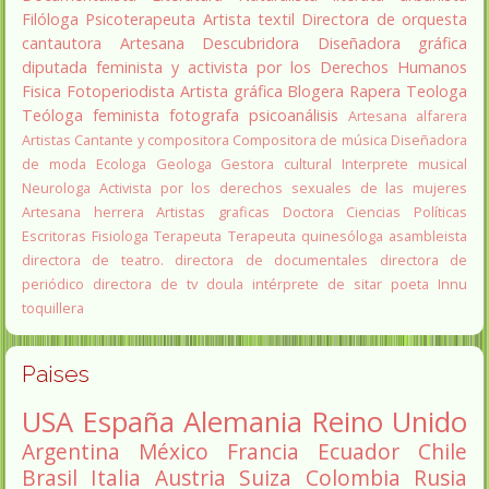
Filóloga
Psicoterapeuta
Artista textil
Directora de orquesta
cantautora
Artesana
Descubridora
Diseñadora gráfica
diputada
feminista y activista por los Derechos Humanos
Fisica
Fotoperiodista
Artista gráfica
Blogera
Rapera
Teologa
Teóloga feminista
fotografa
psicoanálisis
Artesana alfarera
Artistas
Cantante y compositora
Compositora de música
Diseñadora
de moda
Ecologa
Geologa
Gestora cultural
Interprete musical
Neurologa
Activista por los derechos sexuales de las mujeres
Artesana herrera
Artistas graficas
Doctora Ciencias Políticas
Escritoras
Fisiologa
Terapeuta
Terapeuta quinesóloga
asambleista
directora de teatro.
directora de documentales
directora de
periódico
directora de tv
doula
intérprete de sitar
poeta Innu
toquillera
Paises
USA
España
Alemania
Reino Unido
Argentina
México
Francia
Ecuador
Chile
Brasil
Italia
Austria
Suiza
Colombia
Rusia