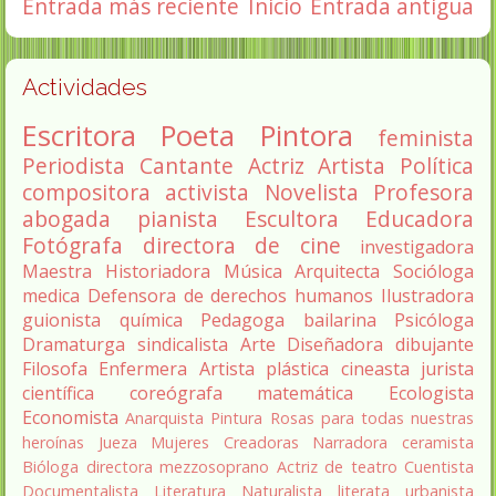
Entrada más reciente
Inicio
Entrada antigua
Actividades
Escritora
Poeta
Pintora
feminista
Periodista
Cantante
Actriz
Artista
Política
compositora
activista
Novelista
Profesora
abogada
pianista
Escultora
Educadora
Fotógrafa
directora de cine
investigadora
Maestra
Historiadora
Música
Arquitecta
Socióloga
medica
Defensora de derechos humanos
Ilustradora
guionista
química
Pedagoga
bailarina
Psicóloga
Dramaturga
sindicalista
Arte
Diseñadora
dibujante
Filosofa
Enfermera
Artista plástica
cineasta
jurista
científica
coreógrafa
matemática
Ecologista
Economista
Anarquista
Pintura
Rosas para todas nuestras
heroínas
Jueza
Mujeres Creadoras
Narradora
ceramista
Bióloga
directora
mezzosoprano
Actriz de teatro
Cuentista
Documentalista
Literatura
Naturalista
literata
urbanista