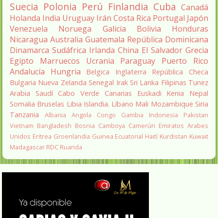
Suecia
Polonia
Perú
Finlandia
Cuba
Canadá
Holanda
India
Uruguay
Irán
Costa Rica
Portugal
Japón
Venezuela
Noruega
Galicia
Bolivia
Honduras
Nicaragua
Australia
Guatemala
República Dominicana
Dinamarca
Sudáfrica
Irlanda
China
El Salvador
Grecia
Egipto
Marruecos
Ucrania
Paraguay
Puerto Rico
Andalucía
Hungria
Belgica
Inglaterra
República Checa
Bulgaria
Nueva Zelanda
Senegal
Irak
Sri Lanka
Filipinas
Tunez
Arabia Saudí
Cabo Verde
Canarias
Euskadi
Kenia
Nepal
Somalia
Bruselas
Libia
Islandia.
Líbano
Mali
Mozambique
Siria
Tanzania
Albania
Angola
Congo
Gambia
Indonesia
Pakistan
Vietnam
Bangladesh
Bosnia
Camboya
Camerún
Emiratos Arabes
Unidos
Eritrea
Groenlandia
Guinea Ecuatorial
Haití
Kurdistan
Kuwait
Madagascar
RDC
Ruanda