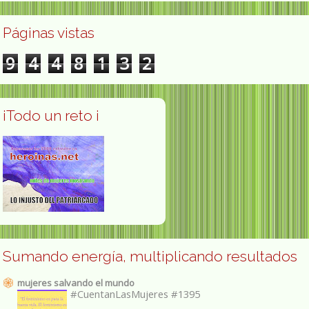
Páginas vistas
9
4
4
8
1
3
2
¡Todo un reto ¡
Sumando energía, multiplicando resultados
mujeres salvando el mundo
#CuentanLasMujeres #1395