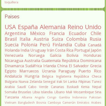
toquillera
Paises
USA
España
Alemania
Reino Unido
Argentina
México
Francia
Ecuador
Chile
Brasil
Italia
Austria
Suiza
Colombia
Rusia
Suecia
Polonia
Perú
Finlandia
Cuba
Canadá
Holanda
India
Uruguay
Irán
Costa Rica
Portugal
Japón
Venezuela
Noruega
Galicia
Bolivia
Honduras
Nicaragua
Australia
Guatemala
República Dominicana
Dinamarca
Sudáfrica
Irlanda
China
El Salvador
Grecia
Egipto
Marruecos
Ucrania
Paraguay
Puerto Rico
Andalucía
Hungria
Belgica
Inglaterra
República Checa
Bulgaria
Nueva Zelanda
Senegal
Irak
Sri Lanka
Filipinas
Tunez
Arabia Saudí
Cabo Verde
Canarias
Euskadi
Kenia
Nepal
Somalia
Bruselas
Libia
Islandia.
Líbano
Mali
Mozambique
Siria
Tanzania
Albania
Angola
Congo
Gambia
Indonesia
Pakistan
Vietnam
Bangladesh
Bosnia
Camboya
Camerún
Emiratos Arabes