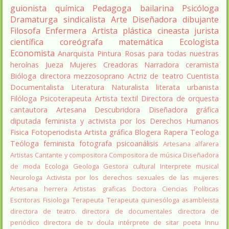
guionista
química
Pedagoga
bailarina
Psicóloga
Dramaturga
sindicalista
Arte
Diseñadora
dibujante
Filosofa
Enfermera
Artista plástica
cineasta
jurista
científica
coreógrafa
matemática
Ecologista
Economista
Anarquista
Pintura
Rosas para todas nuestras
heroínas
Jueza
Mujeres Creadoras
Narradora
ceramista
Bióloga
directora
mezzosoprano
Actriz de teatro
Cuentista
Documentalista
Literatura
Naturalista
literata
urbanista
Filóloga
Psicoterapeuta
Artista textil
Directora de orquesta
cantautora
Artesana
Descubridora
Diseñadora gráfica
diputada
feminista y activista por los Derechos Humanos
Fisica
Fotoperiodista
Artista gráfica
Blogera
Rapera
Teologa
Teóloga feminista
fotografa
psicoanálisis
Artesana alfarera
Artistas
Cantante y compositora
Compositora de música
Diseñadora
de moda
Ecologa
Geologa
Gestora cultural
Interprete musical
Neurologa
Activista por los derechos sexuales de las mujeres
Artesana herrera
Artistas graficas
Doctora Ciencias Políticas
Escritoras
Fisiologa
Terapeuta
Terapeuta quinesóloga
asambleista
directora de teatro.
directora de documentales
directora de
periódico
directora de tv
doula
intérprete de sitar
poeta Innu