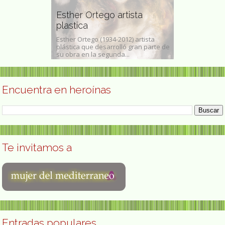
 Pacheco
 de buena
Esther Ortego artista
Francine S
plastica
feminista
co Herrera
Esther Ortego (1934-2012) artista
Francine Spor
 de 1920-
plástica que desarrolló gran parte de
estadounidense
e...
su obra en la segunda...
la...
Encuentra en heroínas
Te invitamos a
Entradas populares