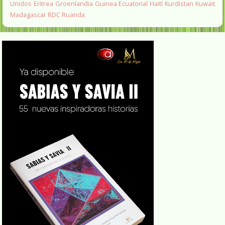
Unidos
Eritrea
Groenlandia
Guinea Ecuatorial
Haití
Kurdistan
Kuwait
Madagascar
RDC
Ruanda