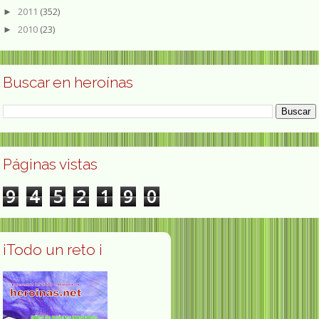
2011
(352)
►
2010
(23)
►
Buscar en heroínas
Páginas vistas
9
4
5
2
1
9
0
¡Todo un reto ¡