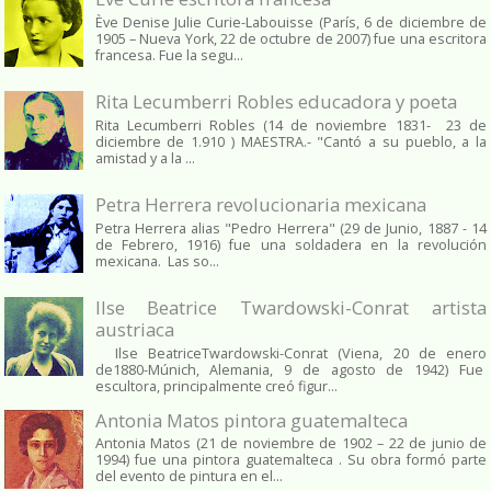
Ève Denise Julie Curie-Labouisse (París, 6 de diciembre de
1905 – Nueva York, 22 de octubre de 2007) fue una escritora
francesa. Fue la segu...
Rita Lecumberri Robles educadora y poeta
Rita Lecumberri Robles (14 de noviembre 1831- 23 de
diciembre de 1.910 ) MAESTRA.- "Cantó a su pueblo, a la
amistad y a la ...
Petra Herrera revolucionaria mexicana
Petra Herrera alias "Pedro Herrera" (29 de Junio, 1887 - 14
de Febrero, 1916) fue una soldadera en la revolución
mexicana. Las so...
Ilse Beatrice Twardowski-Conrat artista
austriaca
Ilse BeatriceTwardowski-Conrat (Viena, 20 de enero
de1880-Múnich, Alemania, 9 de agosto de 1942) Fue
escultora, principalmente creó figur...
Antonia Matos pintora guatemalteca
Antonia Matos (21 de noviembre de 1902 – 22 de junio de
1994) fue una pintora guatemalteca . Su obra formó parte
del evento de pintura en el...