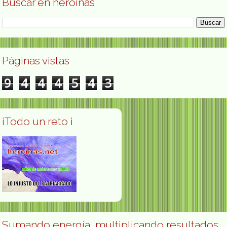
Buscar en heroínas
Páginas vistas
9
4
4
4
5
4
3
¡Todo un reto ¡
Sumando energía, multiplicando resultados