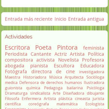
Entrada más reciente
Inicio
Entrada antigua
Actividades
Escritora
Poeta
Pintora
feminista
Periodista
Cantante
Actriz
Artista
Política
compositora
activista
Novelista
Profesora
abogada
pianista
Escultora
Educadora
Fotógrafa
directora de cine
investigadora
Maestra
Historiadora
Música
Arquitecta
Socióloga
medica
Defensora de derechos humanos
Ilustradora
guionista
química
Pedagoga
bailarina
Psicóloga
Dramaturga
sindicalista
Arte
Diseñadora
dibujante
Filosofa
Enfermera
Artista plástica
cineasta
jurista
científica
coreógrafa
matemática
Ecologista