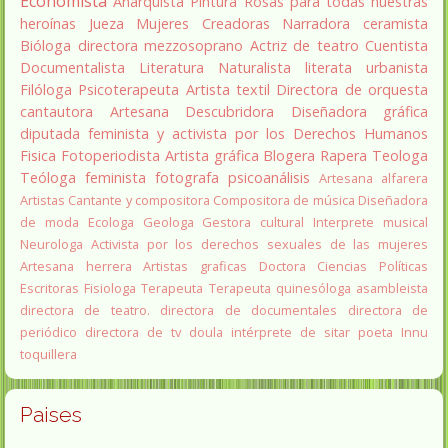
Economista
Anarquista
Pintura
Rosas para todas nuestras
heroínas
Jueza
Mujeres Creadoras
Narradora
ceramista
Bióloga
directora
mezzosoprano
Actriz de teatro
Cuentista
Documentalista
Literatura
Naturalista
literata
urbanista
Filóloga
Psicoterapeuta
Artista textil
Directora de orquesta
cantautora
Artesana
Descubridora
Diseñadora gráfica
diputada
feminista y activista por los Derechos Humanos
Fisica
Fotoperiodista
Artista gráfica
Blogera
Rapera
Teologa
Teóloga feminista
fotografa
psicoanálisis
Artesana alfarera
Artistas
Cantante y compositora
Compositora de música
Diseñadora
de moda
Ecologa
Geologa
Gestora cultural
Interprete musical
Neurologa
Activista por los derechos sexuales de las mujeres
Artesana herrera
Artistas graficas
Doctora Ciencias Políticas
Escritoras
Fisiologa
Terapeuta
Terapeuta quinesóloga
asambleista
directora de teatro.
directora de documentales
directora de
periódico
directora de tv
doula
intérprete de sitar
poeta Innu
toquillera
Paises