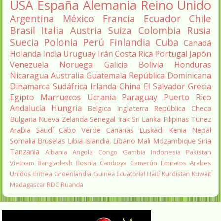
USA
España
Alemania
Reino Unido
Argentina
México
Francia
Ecuador
Chile
Brasil
Italia
Austria
Suiza
Colombia
Rusia
Suecia
Polonia
Perú
Finlandia
Cuba
Canadá
Holanda
India
Uruguay
Irán
Costa Rica
Portugal
Japón
Venezuela
Noruega
Galicia
Bolivia
Honduras
Nicaragua
Australia
Guatemala
República Dominicana
Dinamarca
Sudáfrica
Irlanda
China
El Salvador
Grecia
Egipto
Marruecos
Ucrania
Paraguay
Puerto Rico
Andalucía
Hungria
Belgica
Inglaterra
República Checa
Bulgaria
Nueva Zelanda
Senegal
Irak
Sri Lanka
Filipinas
Tunez
Arabia Saudí
Cabo Verde
Canarias
Euskadi
Kenia
Nepal
Somalia
Bruselas
Libia
Islandia.
Líbano
Mali
Mozambique
Siria
Tanzania
Albania
Angola
Congo
Gambia
Indonesia
Pakistan
Vietnam
Bangladesh
Bosnia
Camboya
Camerún
Emiratos Arabes
Unidos
Eritrea
Groenlandia
Guinea Ecuatorial
Haití
Kurdistan
Kuwait
Madagascar
RDC
Ruanda