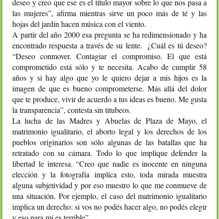
deseo y creo que ese es el título mayor sobre lo que nos pasa a
las mujeres”, afirma mientras sirve un poco más de té y las
hojas del jardín hacen música con el viento.
A partir del año 2000 esa pregunta se ha redimensionado y ha
encontrado respuesta a través de su lente. ¿Cuál es tú deseo?
“Deseo conmover. Contagiar el compromiso. El que está
comprometido está sólo y te necesita. Acabo de cumplir 58
años y si hay algo que yo le quiero dejar a mis hijos es la
imagen de que es bueno comprometerse. Más allá del dolor
que te produce, vivir de acuerdo a tus ideas es bueno. Me gusta
la transparencia”, contesta sin titubeos.
La lucha de las Madres y Abuelas de Plaza de Mayo, el
matrimonio igualitario, el aborto legal y los derechos de los
pueblos originarios son sólo algunas de las batallas que ha
retratado con su cámara. Todo lo que implique defender la
libertad le interesa. “Creo que nadie es inocente en ninguna
elección y la fotografía implica esto, toda mirada muestra
alguna subjetividad y por eso muestro lo que me conmueve de
una situación. Por ejemplo, el caso del matrimonio igualitario
implica un derecho: si vos no podés hacer algo, no podés elegir
y eso para mí es terrible”.