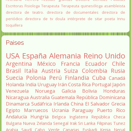
Escritoras
Fisiologa
Terapeuta
Terapeuta quinesóloga
asambleista
directora de teatro.
directora de documentales
directora de
periódico
directora de tv
doula
intérprete de sitar
poeta Innu
toquillera
Paises
USA
España
Alemania
Reino Unido
Argentina
México
Francia
Ecuador
Chile
Brasil
Italia
Austria
Suiza
Colombia
Rusia
Suecia
Polonia
Perú
Finlandia
Cuba
Canadá
Holanda
India
Uruguay
Irán
Costa Rica
Portugal
Japón
Venezuela
Noruega
Galicia
Bolivia
Honduras
Nicaragua
Australia
Guatemala
República Dominicana
Dinamarca
Sudáfrica
Irlanda
China
El Salvador
Grecia
Egipto
Marruecos
Ucrania
Paraguay
Puerto Rico
Andalucía
Hungria
Belgica
Inglaterra
República Checa
Bulgaria
Nueva Zelanda
Senegal
Irak
Sri Lanka
Filipinas
Tunez
Arabia Saudí
Cabo Verde
Canarias
Euskadi
Kenia
Nepal