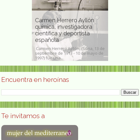
Carmen Herrero Ayllón
química, investigadora
Caresse Cr
a artista
científica y deportista
editora, act
eña
española
diseñador
shington D. C.,
Carmen Herrero Ayllón, (Soria, 13 de
Mary Phelps Ja
lástica
septiembre de 1913 - 10 de mayo de
como Caresse 
dre...
1997) fue una...
20 de abril de 
Encuentra en heroínas
Te invitamos a