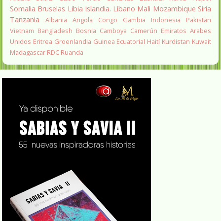
Somalia
Bruselas
Libia
Islandia.
Líbano
Mali
Mozambique
Siria
Tanzania
Albania
Angola
Congo
Gambia
Indonesia
Pakistan
Vietnam
Bangladesh
Bosnia
Camboya
Camerún
Emiratos Arabes
Unidos
Eritrea
Groenlandia
Guinea Ecuatorial
Haití
Kurdistan
Kuwait
Madagascar
RDC
Ruanda