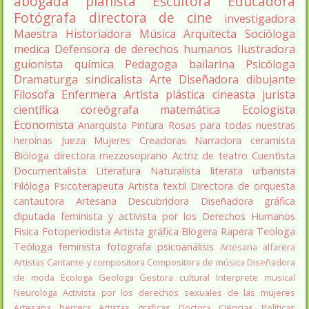
abogada
pianista
Escultora
Educadora
Fotógrafa
directora de cine
investigadora
Maestra
Historiadora
Música
Arquitecta
Socióloga
medica
Defensora de derechos humanos
Ilustradora
guionista
química
Pedagoga
bailarina
Psicóloga
Dramaturga
sindicalista
Arte
Diseñadora
dibujante
Filosofa
Enfermera
Artista plástica
cineasta
jurista
científica
coreógrafa
matemática
Ecologista
Economista
Anarquista
Pintura
Rosas para todas nuestras
heroínas
Jueza
Mujeres Creadoras
Narradora
ceramista
Bióloga
directora
mezzosoprano
Actriz de teatro
Cuentista
Documentalista
Literatura
Naturalista
literata
urbanista
Filóloga
Psicoterapeuta
Artista textil
Directora de orquesta
cantautora
Artesana
Descubridora
Diseñadora gráfica
diputada
feminista y activista por los Derechos Humanos
Fisica
Fotoperiodista
Artista gráfica
Blogera
Rapera
Teologa
Teóloga feminista
fotografa
psicoanálisis
Artesana alfarera
Artistas
Cantante y compositora
Compositora de música
Diseñadora
de moda
Ecologa
Geologa
Gestora cultural
Interprete musical
Neurologa
Activista por los derechos sexuales de las mujeres
Artesana herrera
Artistas graficas
Doctora Ciencias Políticas