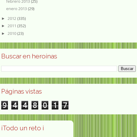
febrero 2013
(25)
enero 2013
(29)
2012
(335)
►
2011
(352)
►
2010
(23)
►
Buscar en heroínas
Páginas vistas
9
4
4
8
0
1
7
¡Todo un reto ¡