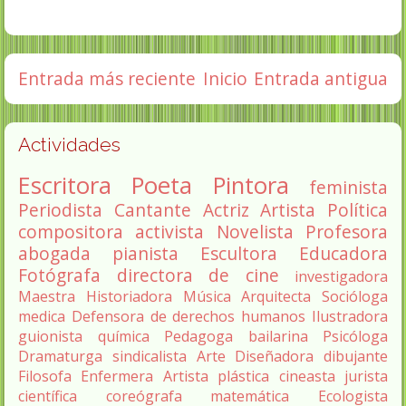
Entrada más reciente
Inicio
Entrada antigua
Actividades
Escritora
Poeta
Pintora
feminista
Periodista
Cantante
Actriz
Artista
Política
compositora
activista
Novelista
Profesora
abogada
pianista
Escultora
Educadora
Fotógrafa
directora de cine
investigadora
Maestra
Historiadora
Música
Arquitecta
Socióloga
medica
Defensora de derechos humanos
Ilustradora
guionista
química
Pedagoga
bailarina
Psicóloga
Dramaturga
sindicalista
Arte
Diseñadora
dibujante
Filosofa
Enfermera
Artista plástica
cineasta
jurista
científica
coreógrafa
matemática
Ecologista