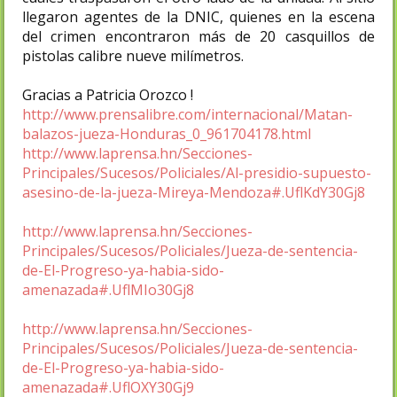
llegaron agentes de la DNIC, quienes en la escena
del crimen encontraron más de 20 casquillos de
pistolas calibre nueve milímetros.
Gracias a Patricia Orozco !
http://www.prensalibre.com/internacional/Matan-
balazos-jueza-Honduras_0_961704178.html
http://www.laprensa.hn/Secciones-
Principales/Sucesos/Policiales/Al-presidio-supuesto-
asesino-de-la-jueza-Mireya-Mendoza#.UflKdY30Gj8
http://www.laprensa.hn/Secciones-
Principales/Sucesos/Policiales/Jueza-de-sentencia-
de-El-Progreso-ya-habia-sido-
amenazada#.UflMIo30Gj8
http://www.laprensa.hn/Secciones-
Principales/Sucesos/Policiales/Jueza-de-sentencia-
de-El-Progreso-ya-habia-sido-
amenazada#.UflOXY30Gj9