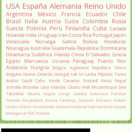
USA
España
Alemania
Reino Unido
Argentina
México
Francia
Ecuador
Chile
Brasil
Italia
Austria
Suiza
Colombia
Rusia
Suecia
Polonia
Perú
Finlandia
Cuba
Canadá
Holanda
India
Uruguay
Irán
Costa Rica
Portugal
Japón
Venezuela
Noruega
Galicia
Bolivia
Honduras
Nicaragua
Australia
Guatemala
República Dominicana
Dinamarca
Sudáfrica
Irlanda
China
El Salvador
Grecia
Egipto
Marruecos
Ucrania
Paraguay
Puerto Rico
Andalucía
Hungria
Belgica
Inglaterra
República Checa
Bulgaria
Nueva Zelanda
Senegal
Irak
Sri Lanka
Filipinas
Tunez
Arabia Saudí
Cabo Verde
Canarias
Euskadi
Kenia
Nepal
Somalia
Bruselas
Libia
Islandia.
Líbano
Mali
Mozambique
Siria
Tanzania
Albania
Angola
Congo
Gambia
Indonesia
Pakistan
Vietnam
Bangladesh
Bosnia
Camboya
Camerún
Emiratos Arabes
Unidos
Eritrea
Groenlandia
Guinea Ecuatorial
Haití
Kurdistan
Kuwait
Madagascar
RDC
Ruanda