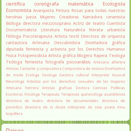
científica
coreógrafa
matemática
Ecologista
Economista
Anarquista
Pintura
Rosas para todas nuestras
heroínas
Jueza
Mujeres Creadoras
Narradora
ceramista
Bióloga
directora
mezzosoprano
Actriz de teatro
Cuentista
Documentalista
Literatura
Naturalista
literata
urbanista
Filóloga
Psicoterapeuta
Artista textil
Directora de orquesta
cantautora
Artesana
Descubridora
Diseñadora gráfica
diputada
feminista y activista por los Derechos Humanos
Fisica
Fotoperiodista
Artista gráfica
Blogera
Rapera
Teologa
Teóloga feminista
fotografa
psicoanálisis
Artesana alfarera
Artistas
Cantante y compositora
Compositora de música
Diseñadora
de moda
Ecologa
Geologa
Gestora cultural
Interprete musical
Neurologa
Activista por los derechos sexuales de las mujeres
Artesana herrera
Artistas graficas
Doctora Ciencias Políticas
Escritoras
Fisiologa
Terapeuta
Terapeuta quinesóloga
asambleista
directora de teatro.
directora de documentales
directora de
periódico
directora de tv
doula
intérprete de sitar
poeta Innu
toquillera
Paises