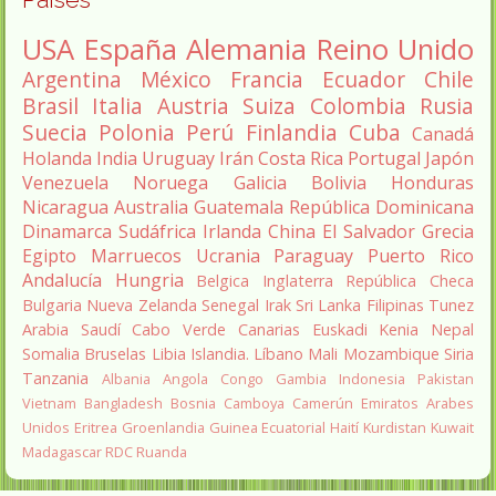
USA
España
Alemania
Reino Unido
Argentina
México
Francia
Ecuador
Chile
Brasil
Italia
Austria
Suiza
Colombia
Rusia
Suecia
Polonia
Perú
Finlandia
Cuba
Canadá
Holanda
India
Uruguay
Irán
Costa Rica
Portugal
Japón
Venezuela
Noruega
Galicia
Bolivia
Honduras
Nicaragua
Australia
Guatemala
República Dominicana
Dinamarca
Sudáfrica
Irlanda
China
El Salvador
Grecia
Egipto
Marruecos
Ucrania
Paraguay
Puerto Rico
Andalucía
Hungria
Belgica
Inglaterra
República Checa
Bulgaria
Nueva Zelanda
Senegal
Irak
Sri Lanka
Filipinas
Tunez
Arabia Saudí
Cabo Verde
Canarias
Euskadi
Kenia
Nepal
Somalia
Bruselas
Libia
Islandia.
Líbano
Mali
Mozambique
Siria
Tanzania
Albania
Angola
Congo
Gambia
Indonesia
Pakistan
Vietnam
Bangladesh
Bosnia
Camboya
Camerún
Emiratos Arabes
Unidos
Eritrea
Groenlandia
Guinea Ecuatorial
Haití
Kurdistan
Kuwait
Madagascar
RDC
Ruanda