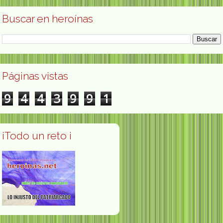
Buscar en heroínas
Páginas vistas
9
4
4
3
9
9
1
¡Todo un reto ¡