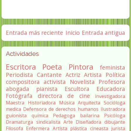
Entrada más reciente
Inicio
Entrada antigua
Actividades
Escritora
Poeta
Pintora
feminista
Periodista
Cantante
Actriz
Artista
Política
compositora
activista
Novelista
Profesora
abogada
pianista
Escultora
Educadora
Fotógrafa
directora de cine
investigadora
Maestra
Historiadora
Música
Arquitecta
Socióloga
medica
Defensora de derechos humanos
Ilustradora
guionista
química
Pedagoga
bailarina
Psicóloga
Dramaturga
sindicalista
Arte
Diseñadora
dibujante
Filosofa
Enfermera
Artista plástica
cineasta
jurista