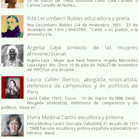
29 de marzo de 1980), conocida como Cota Carvallo o
Carlota Carvallo de Nuñez,...
Rita Lecumberri Robles educadora y poeta
Rita Lecumberri Robles (14 de noviembre 1831- 23 de
diciembre de 1.910 ) MAESTRA.- "Cantó a su pueblo, a la
amistad y a la ...
Argelia Laya símbolo de las mujeres
afrovenezolanas
Argelia Laya , Mujer que hace historia Argelia Mercedes
Laya López (Río Chico, 10 de julio de 1926-27 de noviembre
de 1997) fue una docente...
Laura Caller Iberico, abogada sindicalista,
defensora de campesinos y de políticos de
Peru
Laura Caller (1915, Cusco - 15 de marzo de1988, Lima)
Abogada sindicalista, defensora de campesinos y de
políticos. Nació en...
Elvira Medina Castro escultora y pintora
Elvira Medina Castro (Serrada, Valladolid, 31 de julio de 1911
- 1998) fue una escultora y pintora española especialista en
retratos. Nació...