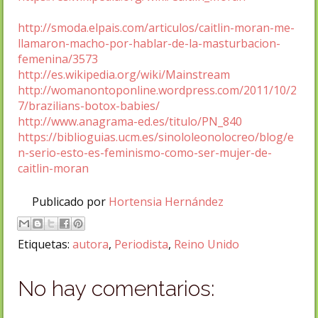
http://smoda.elpais.com/articulos/caitlin-moran-me-
llamaron-macho-por-hablar-de-la-masturbacion-
femenina/3573
http://es.wikipedia.org/wiki/Mainstream
http://womanontoponline.wordpress.com/2011/10/2
7/brazilians-botox-babies/
http://www.anagrama-ed.es/titulo/PN_840
https://biblioguias.ucm.es/sinololeonolocreo/blog/e
n-serio-esto-es-feminismo-como-ser-mujer-de-
caitlin-moran
Publicado por
Hortensia Hernández
Etiquetas:
autora
,
Periodista
,
Reino Unido
No hay comentarios: