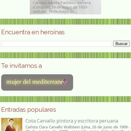
, (París,
Carmen Amelia Pacheco Herrera
Zsuzsanna Jaka
de 1893-Assolo,
(Cotopaxi, 19 de mayo de 1920-
nacida el 17 d
Ambato, 19 de mayo de...
experta en salu
Encuentra en heroínas
Te invitamos a
Entradas populares
Cota Carvallo pintora y escritora peruana
Carlota Clara Carvallo Wallstein (Lima, 26 de junio de 1909 -