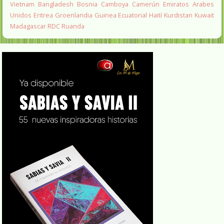
Vietnam
Bangladesh
Bosnia
Camboya
Camerún
Emiratos Arabes
Unidos
Eritrea
Groenlandia
Guinea Ecuatorial
Haití
Kurdistan
Kuwait
Madagascar
RDC
Ruanda