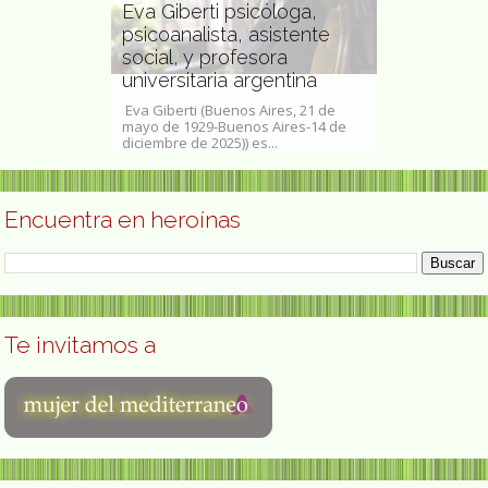
Eva Giberti psicóloga,
psicoanalista, asistente
nch
social, y profesora
Ángela Bet
ista
universitaria argentina
mexicana
s socióloga,
Eva Giberti (Buenos Aires, 21 de
Ángela Betanco
cesa. Ha
mayo de 1929-Buenos Aires-14 de
de junio de 18
diciembre de 2025)) es...
fue una pintora
Encuentra en heroínas
Te invitamos a