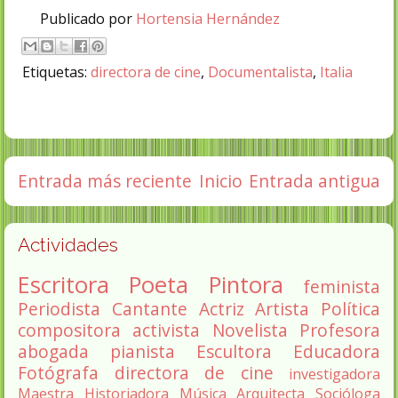
Publicado por
Hortensia Hernández
Etiquetas:
directora de cine
,
Documentalista
,
Italia
Entrada más reciente
Inicio
Entrada antigua
Actividades
Escritora
Poeta
Pintora
feminista
Periodista
Cantante
Actriz
Artista
Política
compositora
activista
Novelista
Profesora
abogada
pianista
Escultora
Educadora
Fotógrafa
directora de cine
investigadora
Maestra
Historiadora
Música
Arquitecta
Socióloga