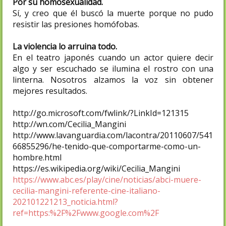
Por su homosexualidad.
Sí, y creo que él buscó la muerte porque no pudo
resistir las presiones homófobas.
La violencia lo arruina todo.
En el teatro japonés cuando un actor quiere decir
algo y ser escuchado se ilumina el rostro con una
linterna. Nosotros alzamos la voz sin obtener
mejores resultados.
http://go.microsoft.com/fwlink/?LinkId=121315
http://wn.com/Cecilia_Mangini
http://www.lavanguardia.com/lacontra/20110607/541
66855296/he-tenido-que-comportarme-como-un-
hombre.html
https://es.wikipedia.org/wiki/Cecilia_Mangini
https://www.abc.es/play/cine/noticias/abci-muere-
cecilia-mangini-referente-cine-italiano-
202101221213_noticia.html?
ref=https:%2F%2Fwww.google.com%2F