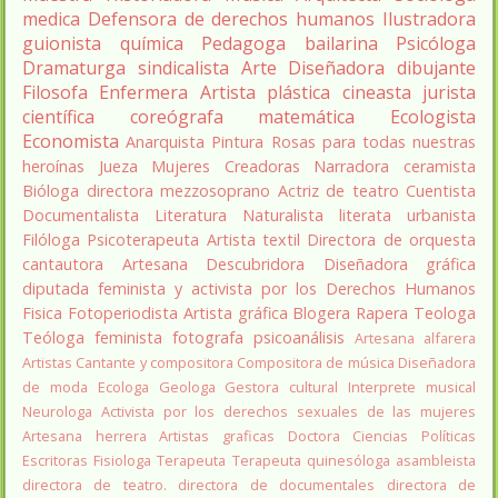
medica
Defensora de derechos humanos
Ilustradora
guionista
química
Pedagoga
bailarina
Psicóloga
Dramaturga
sindicalista
Arte
Diseñadora
dibujante
Filosofa
Enfermera
Artista plástica
cineasta
jurista
científica
coreógrafa
matemática
Ecologista
Economista
Anarquista
Pintura
Rosas para todas nuestras
heroínas
Jueza
Mujeres Creadoras
Narradora
ceramista
Bióloga
directora
mezzosoprano
Actriz de teatro
Cuentista
Documentalista
Literatura
Naturalista
literata
urbanista
Filóloga
Psicoterapeuta
Artista textil
Directora de orquesta
cantautora
Artesana
Descubridora
Diseñadora gráfica
diputada
feminista y activista por los Derechos Humanos
Fisica
Fotoperiodista
Artista gráfica
Blogera
Rapera
Teologa
Teóloga feminista
fotografa
psicoanálisis
Artesana alfarera
Artistas
Cantante y compositora
Compositora de música
Diseñadora
de moda
Ecologa
Geologa
Gestora cultural
Interprete musical
Neurologa
Activista por los derechos sexuales de las mujeres
Artesana herrera
Artistas graficas
Doctora Ciencias Políticas
Escritoras
Fisiologa
Terapeuta
Terapeuta quinesóloga
asambleista
directora de teatro.
directora de documentales
directora de