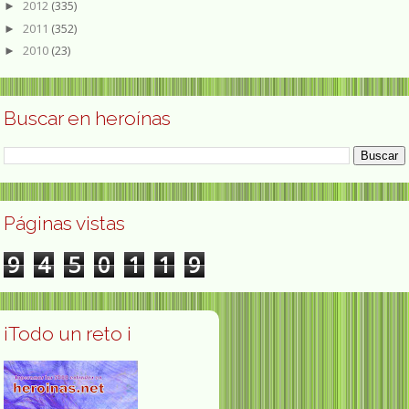
2012
(335)
►
2011
(352)
►
2010
(23)
►
Buscar en heroínas
Páginas vistas
9
4
5
0
1
1
9
¡Todo un reto ¡