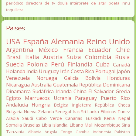
periódico
directora de tv
doula
intérprete de sitar
poeta Innu
toquillera
Paises
USA
España
Alemania
Reino Unido
Argentina
México
Francia
Ecuador
Chile
Brasil
Italia
Austria
Suiza
Colombia
Rusia
Suecia
Polonia
Perú
Finlandia
Cuba
Canadá
Holanda
India
Uruguay
Irán
Costa Rica
Portugal
Japón
Venezuela
Noruega
Galicia
Bolivia
Honduras
Nicaragua
Australia
Guatemala
República Dominicana
Dinamarca
Sudáfrica
Irlanda
China
El Salvador
Grecia
Egipto
Marruecos
Ucrania
Paraguay
Puerto Rico
Andalucía
Hungria
Belgica
Inglaterra
República Checa
Bulgaria
Nueva Zelanda
Senegal
Irak
Sri Lanka
Filipinas
Tunez
Arabia Saudí
Cabo Verde
Canarias
Euskadi
Kenia
Nepal
Somalia
Bruselas
Libia
Islandia.
Líbano
Mali
Mozambique
Siria
Tanzania
Albania
Angola
Congo
Gambia
Indonesia
Pakistan