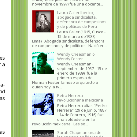
noviembre de 1997) fue una docente...
Laura Caller Iberico,
abogada sindicalista,
defensora de campesinos
y de políticos de Peru
Laura Caller (1915, Cusco -
15 de marzo de1988,
Lima) Abogada sindicalista, defensora
de campesinos y de políticos. Nació en...
Wendy Cheesman o
yes
Wendy Foster
 a
Wendy Cheesman (
septiembre de 1937 - 15 de
enero de 1989) fue la
primera esposa de
Norman Foster famoso arquitecto a
a-
quien hoy la tv...
ad
Petra Herrera
as
revolucionaria mexicana
Petra Herrera alias "Pedro
Herrera" (29 de Junio, 1887
- 14 de Febrero, 1916) fue
una soldadera en la
revolución mexicana. Las so...
as
Sarah Chapman una de
las principales líderes de