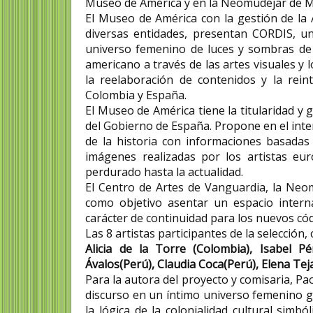
Museo de América y en la Neomudéjar de 
El Museo de América con la gestión de la
diversas entidades, presentan CORDIS, u
universo femenino de luces y sombras de 
americano a través de las artes visuales y
la reelaboración de contenidos y la rein
Colombia y España.
El Museo de América tiene la titularidad y 
del Gobierno de España. Propone en el inter
de la historia con informaciones basadas 
imágenes realizadas por los artistas eu
perdurado hasta la actualidad.
El Centro de Artes de Vanguardia, la Neom
como objetivo asentar un espacio interna
carácter de continuidad para los nuevos có
Las 8 artistas participantes de la selecció
Alicia de la Torre (Colombia), Isabel Pé
Ávalos(Perú), Claudia Coca(Perú), Elena Te
Para la autora del proyecto y comisaria, P
discurso en un íntimo universo femenino g
la lógica de la colonialidad cultural simb