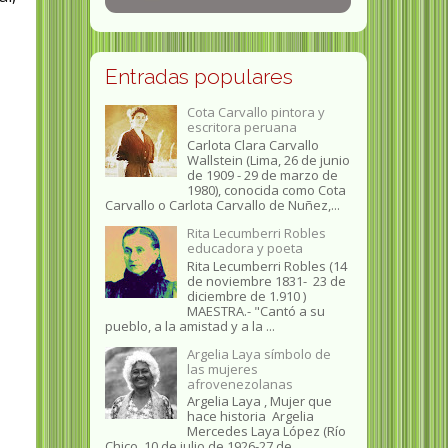
Entradas populares
Cota Carvallo pintora y
escritora peruana
Carlota Clara Carvallo
Wallstein (Lima, 26 de junio
de 1909 - 29 de marzo de
1980), conocida como Cota
Carvallo o Carlota Carvallo de Nuñez,...
Rita Lecumberri Robles
educadora y poeta
Rita Lecumberri Robles (14
de noviembre 1831- 23 de
diciembre de 1.910 )
MAESTRA.- "Cantó a su
pueblo, a la amistad y a la ...
Argelia Laya símbolo de
las mujeres
afrovenezolanas
Argelia Laya , Mujer que
hace historia Argelia
Mercedes Laya López (Río
Chico, 10 de julio de 1926-27 de