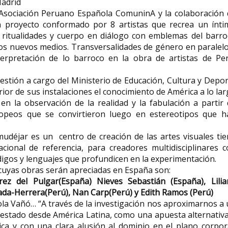
Madrid
 Asociación Peruano Española ComuninA y la colaboración 
n proyecto conformado por 8 artistas que recrea un ínti
Secundina Barc
ritualidades y cuerpo en diálogo con emblemas del barro
Clara de Lamotte
deportada a R
 los nuevos medios. Transversalidades de género en paralel
comprometida con la
y comprometida
terpretación de lo barroco en la obra de artistas de Per
formación de las mujeres
vida y con sus
gestión a cargo del Ministerio de Educación, Cultura y Depo
MarienheimClara de Lamotte ( 24
Placa del proyecto 
Abril de 1849,Speyer - 4 Mayo de
colocada en Barcelon
ior de sus instalaciones el conocimiento de América a lo la
1938 Speyer) fue una trabajadora...
Roger de...
en la observación de la realidad y la fabulación a partir
ropeos que se convirtieron luego en estereotipos que h
udéjar es un centro de creación de las artes visuales ti
cional de referencia, para creadores multidisciplinares c
digos y lenguajes que profundicen en la experimentación.
n, cuyas obras serán apreciadas en España son:
rez del Pulgar(España) Nieves Sebastián (España), Lilia
jada-Herrera(Perú), Nan Carp(Perú) y Edith Ramos (Perú)
aola Vañó… “A través de la investigación nos aproximarnos a
estado desde América Latina, como una apuesta alternativ
ólica y con una clara alusión al dominio en el plano corpor