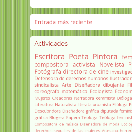
Entrada más reciente
Actividades
Escritora
Poeta
Pintora
fem
compositora
activista
Novelista
P
Fotógrafa
directora de cine
investiga
Defensora de derechos humanos
Ilustrado
sindicalista
Arte
Diseñadora
dibujante
Fi
coreógrafa
matemática
Ecologista
Econom
Mujeres Creadoras
Narradora
ceramista
Biólog
Literatura
Naturalista
literata
urbanista
Filóloga
P
Descubridora
Diseñadora gráfica
diputada
femini
gráfica
Blogera
Rapera
Teologa
Teóloga feminis
Compositora de música
Diseñadora de moda
Ecolo
derechos sexuales de las mujeres
Artesana herrer