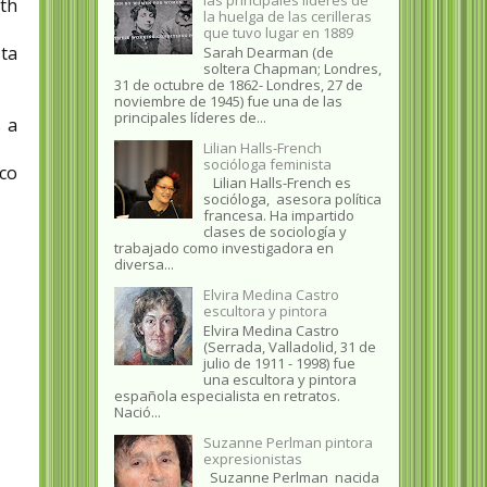
th
la huelga de las cerilleras
que tuvo lugar en 1889
sta
Sarah Dearman (de
soltera Chapman; Londres,
31 de octubre de 1862​- Londres, 27 de
noviembre de 1945)​ fue una de las
principales líderes de...
s a
Lilian Halls-French
socióloga feminista
sco
Lilian Halls-French es
socióloga, asesora política
francesa. Ha impartido
clases de sociología y
trabajado como investigadora en
diversa...
Elvira Medina Castro
escultora y pintora
Elvira Medina Castro
(Serrada, Valladolid, 31 de
julio de 1911 - 1998) fue
una escultora y pintora
española especialista en retratos.
Nació...
Suzanne Perlman pintora
expresionistas
Suzanne Perlman nacida