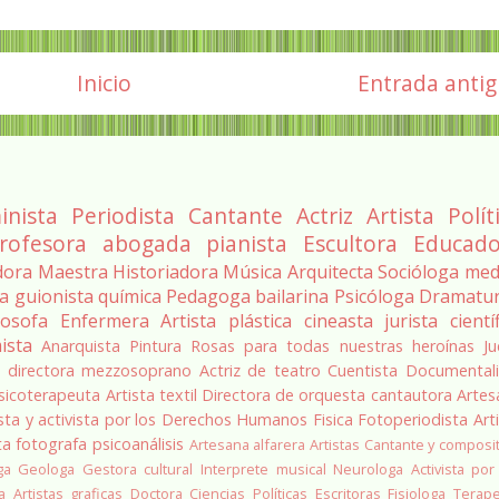
Inicio
Entrada anti
inista
Periodista
Cantante
Actriz
Artista
Polít
rofesora
abogada
pianista
Escultora
Educado
dora
Maestra
Historiadora
Música
Arquitecta
Socióloga
med
ra
guionista
química
Pedagoga
bailarina
Psicóloga
Dramatu
losofa
Enfermera
Artista plástica
cineasta
jurista
cientí
ista
Anarquista
Pintura
Rosas para todas nuestras heroínas
Ju
a
directora
mezzosoprano
Actriz de teatro
Cuentista
Documentali
sicoterapeuta
Artista textil
Directora de orquesta
cantautora
Artes
sta y activista por los Derechos Humanos
Fisica
Fotoperiodista
Art
ta
fotografa
psicoanálisis
Artesana alfarera
Artistas
Cantante y composi
ga
Geologa
Gestora cultural
Interprete musical
Neurologa
Activista por
a
Artistas graficas
Doctora Ciencias Políticas
Escritoras
Fisiologa
Terap