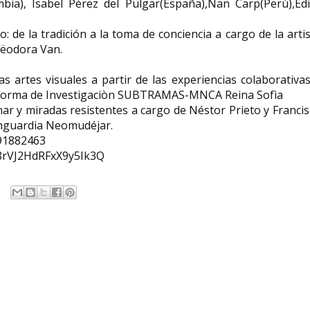
mbia), Isabel Pèrez del Pulgar(España),Nan Carp(Perú),Edi
: de la tradición a la toma de conciencia a cargo de la arti
hëodora Van.
as artes visuales a partir de las experiencias colaborativa
ataforma de Investigaciòn SUBTRAMAS-MNCA Reina Sofìa
linar y miradas resistentes a cargo de Néstor Prieto y Franci
Vanguardia Neomudéjar.
91882463
8rVJ2HdRFxX9y5Ik3Q