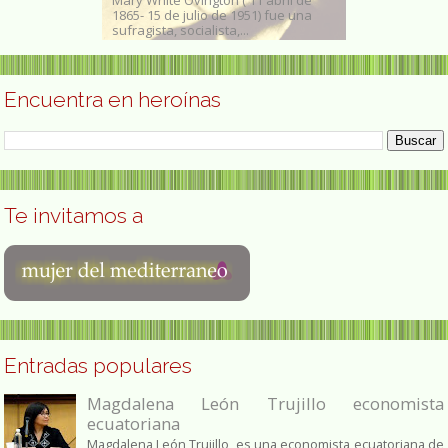
marzo de 1890)
1865- 15 de julio de 1951) fue una
literario de He
.
sufragista, socialista,...
Maryborough, Q
Encuentra en heroínas
Te invitamos a
Entradas populares
Magdalena León Trujillo economista
ecuatoriana
Magdalena León Trujillo es una economista ecuatoriana de