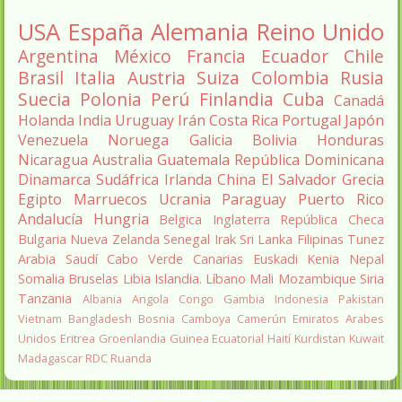
USA
España
Alemania
Reino Unido
Argentina
México
Francia
Ecuador
Chile
Brasil
Italia
Austria
Suiza
Colombia
Rusia
Suecia
Polonia
Perú
Finlandia
Cuba
Canadá
Holanda
India
Uruguay
Irán
Costa Rica
Portugal
Japón
Venezuela
Noruega
Galicia
Bolivia
Honduras
Nicaragua
Australia
Guatemala
República Dominicana
Dinamarca
Sudáfrica
Irlanda
China
El Salvador
Grecia
Egipto
Marruecos
Ucrania
Paraguay
Puerto Rico
Andalucía
Hungria
Belgica
Inglaterra
República Checa
Bulgaria
Nueva Zelanda
Senegal
Irak
Sri Lanka
Filipinas
Tunez
Arabia Saudí
Cabo Verde
Canarias
Euskadi
Kenia
Nepal
Somalia
Bruselas
Libia
Islandia.
Líbano
Mali
Mozambique
Siria
Tanzania
Albania
Angola
Congo
Gambia
Indonesia
Pakistan
Vietnam
Bangladesh
Bosnia
Camboya
Camerún
Emiratos Arabes
Unidos
Eritrea
Groenlandia
Guinea Ecuatorial
Haití
Kurdistan
Kuwait
Madagascar
RDC
Ruanda