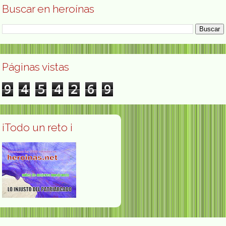
Buscar en heroínas
Páginas vistas
9
4
5
4
2
6
9
¡Todo un reto ¡