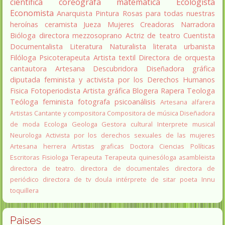
científica
coreógrafa
matemática
Ecologista
Economista
Anarquista
Pintura
Rosas para todas nuestras
heroínas
ceramista
Jueza
Mujeres Creadoras
Narradora
Bióloga
directora
mezzosoprano
Actriz de teatro
Cuentista
Documentalista
Literatura
Naturalista
literata
urbanista
Filóloga
Psicoterapeuta
Artista textil
Directora de orquesta
cantautora
Artesana
Descubridora
Diseñadora gráfica
diputada
feminista y activista por los Derechos Humanos
Fisica
Fotoperiodista
Artista gráfica
Blogera
Rapera
Teologa
Teóloga feminista
fotografa
psicoanálisis
Artesana alfarera
Artistas
Cantante y compositora
Compositora de música
Diseñadora
de moda
Ecologa
Geologa
Gestora cultural
Interprete musical
Neurologa
Activista por los derechos sexuales de las mujeres
Artesana herrera
Artistas graficas
Doctora Ciencias Políticas
Escritoras
Fisiologa
Terapeuta
Terapeuta quinesóloga
asambleista
directora de teatro.
directora de documentales
directora de
periódico
directora de tv
doula
intérprete de sitar
poeta Innu
toquillera
Paises