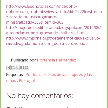
http://www.lusonoticias.com/index.php?
option=com_content&view=article&id=29226:estremo
z-sera-feita-justica-garante-
ministra&catid=385&Itemid=363
http://mujerdelmediterraneo.blogspot.com/2014/05/
a-associacao-portuguesa-de-mulheres.html
http://www.cmjornal.xl.pt/detalhe/noticias/exclusivo-
cm/advogada-morre-em-guerra-de-divorcio
Publicado por
Hortensia Hernández
Etiquetas:
'Por los derechos de las mujeres y las
niñas'
,
Portugal
No hay comentarios: