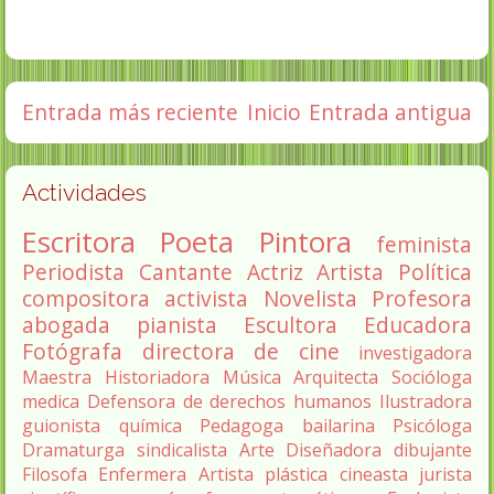
Entrada más reciente
Inicio
Entrada antigua
Actividades
Escritora
Poeta
Pintora
feminista
Periodista
Cantante
Actriz
Artista
Política
compositora
activista
Novelista
Profesora
abogada
pianista
Escultora
Educadora
Fotógrafa
directora de cine
investigadora
Maestra
Historiadora
Música
Arquitecta
Socióloga
medica
Defensora de derechos humanos
Ilustradora
guionista
química
Pedagoga
bailarina
Psicóloga
Dramaturga
sindicalista
Arte
Diseñadora
dibujante
Filosofa
Enfermera
Artista plástica
cineasta
jurista