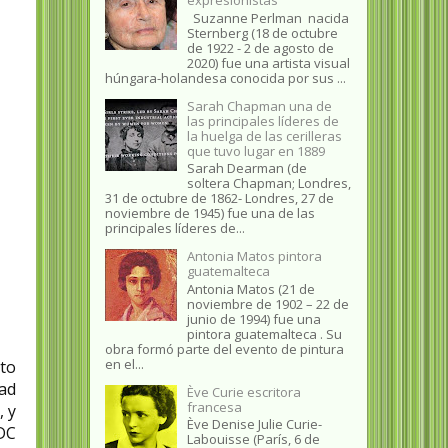
Suzanne Perlman nacida
Sternberg (18 de octubre
de 1922 - 2 de agosto de
2020) fue una artista visual
húngara-holandesa conocida por sus ...
Sarah Chapman una de
las principales líderes de
la huelga de las cerilleras
que tuvo lugar en 1889
Sarah Dearman (de
soltera Chapman; Londres,
31 de octubre de 1862​- Londres, 27 de
noviembre de 1945)​ fue una de las
principales líderes de...
Antonia Matos pintora
guatemalteca
Antonia Matos (21 de
noviembre de 1902 – 22 de
junio de 1994) fue una
pintora guatemalteca . Su
obra formó parte del evento de pintura
en el...
uto
ad
Ève Curie escritora
francesa
, y
Ève Denise Julie Curie-
DC
Labouisse (París, 6 de