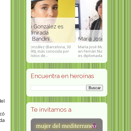
zález es
da
Carrie Reic
ini
María José Mures poeta
británica
 (Barcelona, 30
María José Mures (4 de Abril de 1970
Carrie Reichar
ás conocida por
en Fernán Núñez, Córdoba, España)
una artista br
...
es diplomada en Educación...
del arte protest
Encuentra en heroínas
del
Te invitamos a
icó
nda