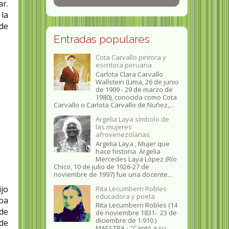
ar.
 la
 de
Entradas populares
Cota Carvallo pintora y
escritora peruana
Carlota Clara Carvallo
Wallstein (Lima, 26 de junio
de 1909 - 29 de marzo de
1980), conocida como Cota
Carvallo o Carlota Carvallo de Nuñez,...
Argelia Laya símbolo de
las mujeres
afrovenezolanas
Argelia Laya , Mujer que
hace historia Argelia
Mercedes Laya López (Río
Chico, 10 de julio de 1926-27 de
noviembre de 1997) fue una docente...
ijo
Rita Lecumberri Robles
educadora y poeta
aba
Rita Lecumberri Robles (14
 de
de noviembre 1831- 23 de
diciembre de 1.910 )
 de
MAESTRA.- "Cantó a su