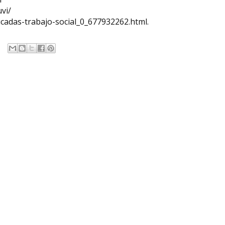
vi/
icadas-trabajo-social_0_677932262.html.