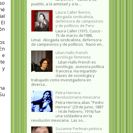
so
pueblo, a la amistad y a la ...
né
Laura Caller Iberico,
al
abogada sindicalista,
defensora de campesinos
 El
y de políticos de Peru
ión
Laura Caller (1915, Cusco -
15 de marzo de1988,
Lima) Abogada sindicalista, defensora
hos
de campesinos y de políticos. Nació en...
 En
Lilian Halls-French
n e
socióloga feminista
te
Lilian Halls-French es
socióloga, asesora política
 y
francesa. Ha impartido
clases de sociología y
trabajado como investigadora en
diversa...
 ha
Petra Herrera
 Su
revolucionaria mexicana
Petra Herrera alias "Pedro
Herrera" (29 de Junio, 1887
- 14 de Febrero, 1916) fue
una soldadera en la
revolución mexicana. Las so...
Suzanne Perlman pintora
expresionistas