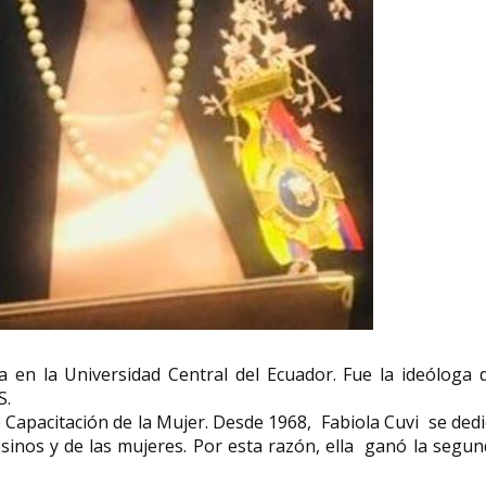
Paula Ribó Gon
Niède Guidon arqueóloga
nuestra admira
brasileña
Rigoberta Band
Niède Guidon ( Jaú , 12 de marzo de
Paula Ribó González
1933 - São Raimundo Nonato , 4 de
de abril de 1990), m
junio de 2025 ) fue una...
el nombre artístico de
 en la Universidad Central del Ecuador. Fue la ideóloga 
S.
e Capacitación de la Mujer. Desde 1968, Fabiola Cuvi se ded
sinos y de las mujeres. Por esta razón, ella ganó la segu