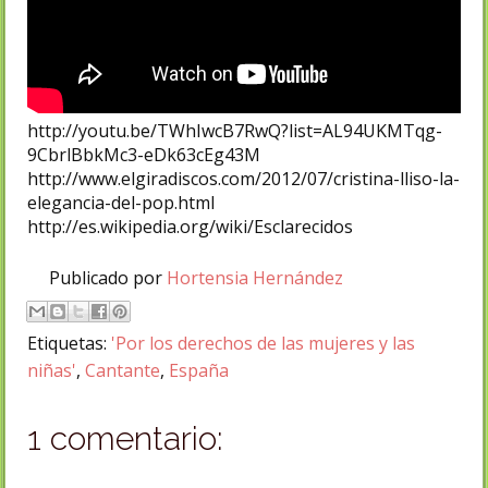
http://youtu.be/TWhIwcB7RwQ?list=AL94UKMTqg-
9CbrlBbkMc3-eDk63cEg43M
http://www.elgiradiscos.com/2012/07/cristina-lliso-la-
elegancia-del-pop.html
http://es.wikipedia.org/wiki/Esclarecidos
Publicado por
Hortensia Hernández
Etiquetas:
'Por los derechos de las mujeres y las
niñas'
,
Cantante
,
España
1 comentario: