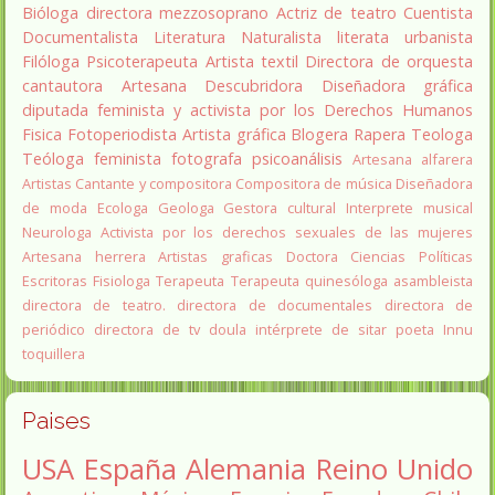
Bióloga
directora
mezzosoprano
Actriz de teatro
Cuentista
Documentalista
Literatura
Naturalista
literata
urbanista
Filóloga
Psicoterapeuta
Artista textil
Directora de orquesta
cantautora
Artesana
Descubridora
Diseñadora gráfica
diputada
feminista y activista por los Derechos Humanos
Fisica
Fotoperiodista
Artista gráfica
Blogera
Rapera
Teologa
Teóloga feminista
fotografa
psicoanálisis
Artesana alfarera
Artistas
Cantante y compositora
Compositora de música
Diseñadora
de moda
Ecologa
Geologa
Gestora cultural
Interprete musical
Neurologa
Activista por los derechos sexuales de las mujeres
Artesana herrera
Artistas graficas
Doctora Ciencias Políticas
Escritoras
Fisiologa
Terapeuta
Terapeuta quinesóloga
asambleista
directora de teatro.
directora de documentales
directora de
periódico
directora de tv
doula
intérprete de sitar
poeta Innu
toquillera
Paises
USA
España
Alemania
Reino Unido