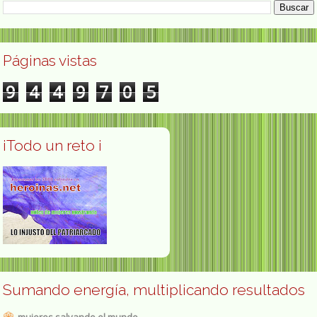
Páginas vistas
9
4
4
9
7
0
5
¡Todo un reto ¡
Sumando energía, multiplicando resultados
mujeres salvando el mundo