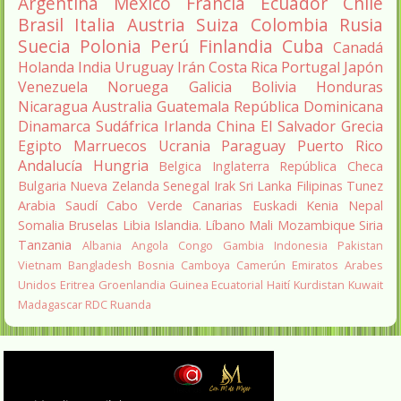
Argentina
México
Francia
Ecuador
Chile
Brasil
Italia
Austria
Suiza
Colombia
Rusia
Suecia
Polonia
Perú
Finlandia
Cuba
Canadá
Holanda
India
Uruguay
Irán
Costa Rica
Portugal
Japón
Venezuela
Noruega
Galicia
Bolivia
Honduras
Nicaragua
Australia
Guatemala
República Dominicana
Dinamarca
Sudáfrica
Irlanda
China
El Salvador
Grecia
Egipto
Marruecos
Ucrania
Paraguay
Puerto Rico
Andalucía
Hungria
Belgica
Inglaterra
República Checa
Bulgaria
Nueva Zelanda
Senegal
Irak
Sri Lanka
Filipinas
Tunez
Arabia Saudí
Cabo Verde
Canarias
Euskadi
Kenia
Nepal
Somalia
Bruselas
Libia
Islandia.
Líbano
Mali
Mozambique
Siria
Tanzania
Albania
Angola
Congo
Gambia
Indonesia
Pakistan
Vietnam
Bangladesh
Bosnia
Camboya
Camerún
Emiratos Arabes
Unidos
Eritrea
Groenlandia
Guinea Ecuatorial
Haití
Kurdistan
Kuwait
Madagascar
RDC
Ruanda