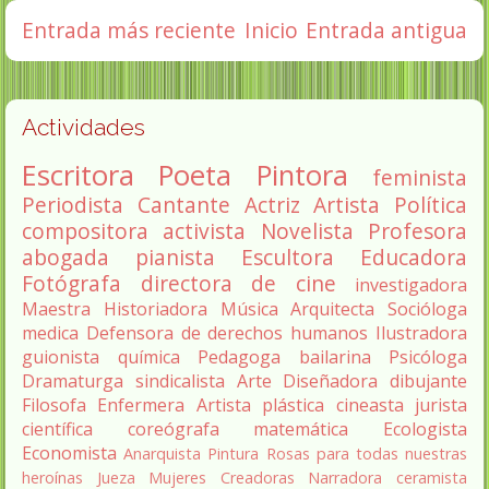
Entrada más reciente
Inicio
Entrada antigua
Actividades
Escritora
Poeta
Pintora
feminista
Periodista
Cantante
Actriz
Artista
Política
compositora
activista
Novelista
Profesora
abogada
pianista
Escultora
Educadora
Fotógrafa
directora de cine
investigadora
Maestra
Historiadora
Música
Arquitecta
Socióloga
medica
Defensora de derechos humanos
Ilustradora
guionista
química
Pedagoga
bailarina
Psicóloga
Dramaturga
sindicalista
Arte
Diseñadora
dibujante
Filosofa
Enfermera
Artista plástica
cineasta
jurista
científica
coreógrafa
matemática
Ecologista
Economista
Anarquista
Pintura
Rosas para todas nuestras
heroínas
Jueza
Mujeres Creadoras
Narradora
ceramista