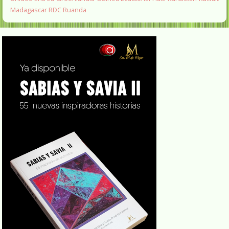
Madagascar
RDC
Ruanda