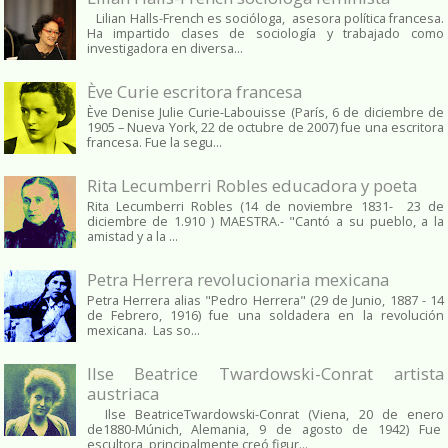
Lilian Halls-French es socióloga, asesora política francesa.
Ha impartido clases de sociología y trabajado como
investigadora en diversa...
Ève Curie escritora francesa
Ève Denise Julie Curie-Labouisse (París, 6 de diciembre de
1905 – Nueva York, 22 de octubre de 2007) fue una escritora
francesa. Fue la segu...
Rita Lecumberri Robles educadora y poeta
Rita Lecumberri Robles (14 de noviembre 1831- 23 de
diciembre de 1.910 ) MAESTRA.- "Cantó a su pueblo, a la
amistad y a la ...
Petra Herrera revolucionaria mexicana
Petra Herrera alias "Pedro Herrera" (29 de Junio, 1887 - 14
de Febrero, 1916) fue una soldadera en la revolución
mexicana. Las so...
Ilse Beatrice Twardowski-Conrat artista
austriaca
Ilse BeatriceTwardowski-Conrat (Viena, 20 de enero
de1880-Múnich, Alemania, 9 de agosto de 1942) Fue
escultora, principalmente creó figur...