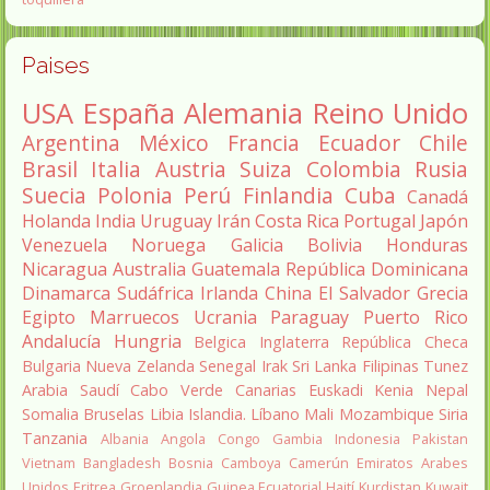
Paises
USA
España
Alemania
Reino Unido
Argentina
México
Francia
Ecuador
Chile
Brasil
Italia
Austria
Suiza
Colombia
Rusia
Suecia
Polonia
Perú
Finlandia
Cuba
Canadá
Holanda
India
Uruguay
Irán
Costa Rica
Portugal
Japón
Venezuela
Noruega
Galicia
Bolivia
Honduras
Nicaragua
Australia
Guatemala
República Dominicana
Dinamarca
Sudáfrica
Irlanda
China
El Salvador
Grecia
Egipto
Marruecos
Ucrania
Paraguay
Puerto Rico
Andalucía
Hungria
Belgica
Inglaterra
República Checa
Bulgaria
Nueva Zelanda
Senegal
Irak
Sri Lanka
Filipinas
Tunez
Arabia Saudí
Cabo Verde
Canarias
Euskadi
Kenia
Nepal
Somalia
Bruselas
Libia
Islandia.
Líbano
Mali
Mozambique
Siria
Tanzania
Albania
Angola
Congo
Gambia
Indonesia
Pakistan
Vietnam
Bangladesh
Bosnia
Camboya
Camerún
Emiratos Arabes
Unidos
Eritrea
Groenlandia
Guinea Ecuatorial
Haití
Kurdistan
Kuwait