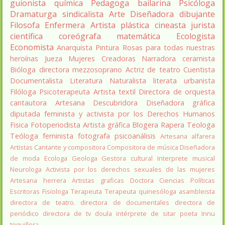
guionista
química
Pedagoga
bailarina
Psicóloga
Dramaturga
sindicalista
Arte
Diseñadora
dibujante
Filosofa
Enfermera
Artista plástica
cineasta
jurista
científica
coreógrafa
matemática
Ecologista
Economista
Anarquista
Pintura
Rosas para todas nuestras
heroínas
Jueza
Mujeres Creadoras
Narradora
ceramista
Bióloga
directora
mezzosoprano
Actriz de teatro
Cuentista
Documentalista
Literatura
Naturalista
literata
urbanista
Filóloga
Psicoterapeuta
Artista textil
Directora de orquesta
cantautora
Artesana
Descubridora
Diseñadora gráfica
diputada
feminista y activista por los Derechos Humanos
Fisica
Fotoperiodista
Artista gráfica
Blogera
Rapera
Teologa
Teóloga feminista
fotografa
psicoanálisis
Artesana alfarera
Artistas
Cantante y compositora
Compositora de música
Diseñadora
de moda
Ecologa
Geologa
Gestora cultural
Interprete musical
Neurologa
Activista por los derechos sexuales de las mujeres
Artesana herrera
Artistas graficas
Doctora Ciencias Políticas
Escritoras
Fisiologa
Terapeuta
Terapeuta quinesóloga
asambleista
directora de teatro.
directora de documentales
directora de
periódico
directora de tv
doula
intérprete de sitar
poeta Innu
toquillera