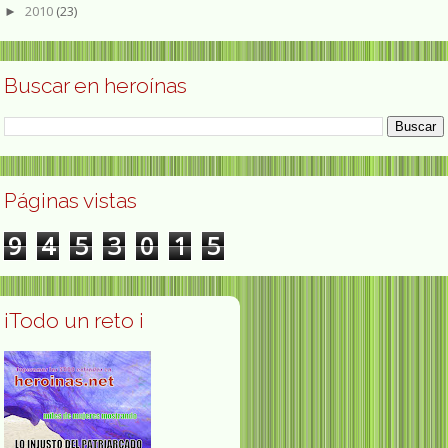
2010
(23)
►
Buscar en heroínas
Páginas vistas
9
4
5
3
0
1
5
¡Todo un reto ¡