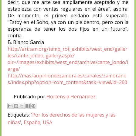
decir, que me arte sea ampliamente aceptado y me
establezca con ventas regulares en el área", aspira.
De momento, el primer peldaño está superado.
"Estoy en el Soho, ya con un pie dentro, pero con la
esperanza de tener los dos fijos en un futuro",
confía.
B. Blanco García
http://art.san.org/temp_rot_exhibits/west_end/galler
ies/cante_jondo_gallery.aspx?
dir=/images/exhibits/west_end/archive/cante_jondo/l
arge/
http://mas.laopiniondezamora.es/canales/zamorano
s/index.php?option=com_content&task=view&id=260
Publicado por
Hortensia Hernández
Etiquetas:
'Por los derechos de las mujeres y las
niñas'
,
España
,
USA