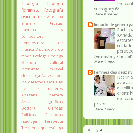
the con
Teologa
Teóloga
surrogacy 6/
feminista
fotografa
Hace 8 meses
psicoanálisis
Artesana
alfarera
Artistas
Impacto de género ya
Particip
Cantante y
Jornada
compositora
estrate
Compositora de
cuidado
música
Diseñadora de
perspec
feminista y sindical”
moda
Ecologa
Geologa
Hace 3 años
Gestora cultural
Interprete musical
Femmes des deux riv
Neurologa
Activista por
Nasrin 
avocate
los derechos sexuales
et milit
de las mujeres
droits 
Artesana herrera
été co
Artistas graficas
prison
Doctora Ciencias
Hace 7 años
Políticas
Escritoras
Fisiologa
Terapeuta
Terapeuta quinesóloga
Web designed