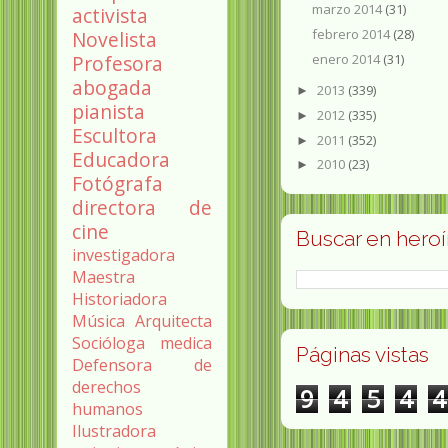
marzo 2014
(31)
activista
febrero 2014
(28)
Novelista
Profesora
enero 2014
(31)
abogada
2013
(339)
►
pianista
2012
(335)
►
Escultora
2011
(352)
►
Educadora
2010
(23)
►
Fotógrafa
directora de
cine
Buscar en hero
investigadora
Maestra
Historiadora
Música
Arquitecta
Socióloga
medica
Páginas vistas
Defensora de
derechos
9
4
5
4
4
humanos
Ilustradora