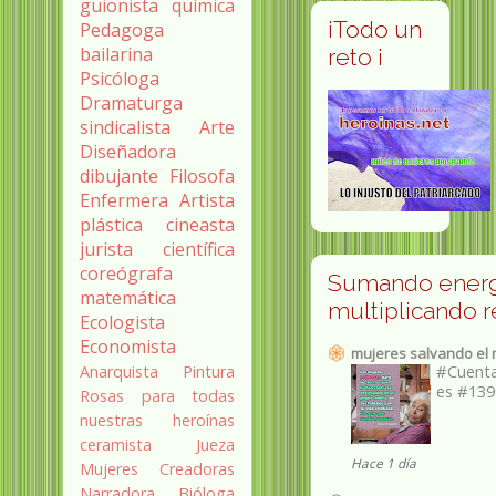
guionista
química
¡Todo un
Pedagoga
bailarina
reto ¡
Psicóloga
Dramaturga
sindicalista
Arte
Diseñadora
dibujante
Filosofa
Enfermera
Artista
plástica
cineasta
jurista
científica
coreógrafa
Sumando energ
matemática
multiplicando 
Ecologista
Economista
mujeres salvando el
#Cuent
Anarquista
Pintura
es #139
Rosas para todas
nuestras heroínas
ceramista
Jueza
Hace 1 día
Mujeres Creadoras
Narradora
Bióloga