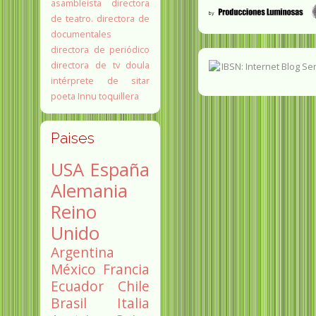
asambleista
directora
de teatro.
directora de
documentales
directora de periódico
directora de tv
doula
intérprete de sitar
poeta Innu
toquillera
Paises
USA
España
Alemania
Reino
Unido
Argentina
México
Francia
Ecuador
Chile
Brasil
Italia