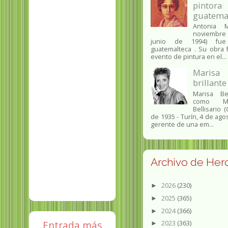
pintora
guatema
Antonia 
noviembre 
junio de 1994) fue
guatemalteca . Su obra 
evento de pintura en el...
Marisa 
brillante
Marisa Bel
como Ma
Bellisario 
de 1935 - Turín, 4 de ago
gerente de una em...
Archivo de Her
2026
(230)
►
2025
(365)
►
2024
(366)
►
2023
(363)
Entrada más
►