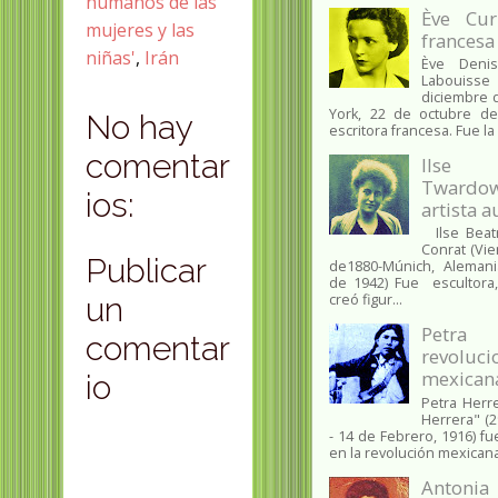
humanos de las
Ève Cur
mujeres y las
francesa
niñas'
,
Irán
Ève Denis
Labouisse
diciembre 
York, 22 de octubre de
No hay
escritora francesa. Fue la
comentar
Ilse 
Twardow
ios:
artista a
Ilse Beatr
Conrat (Vi
Publicar
de1880-Múnich, Alemani
de 1942) Fue escultora,
creó figur...
un
Petra
comentar
revoluci
mexican
io
Petra Herr
Herrera" (2
- 14 de Febrero, 1916) f
en la revolución mexicana
Anton