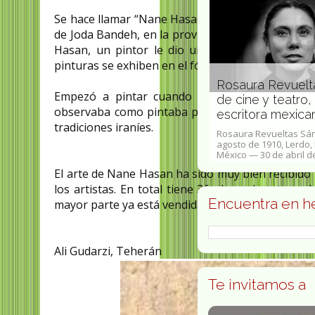
Se hace llamar “Nane Hasan”, significa la madre 
de Joda Bandeh, en la provincia iraní de Zanyan (o
Hasan, un pintor le dio un empujoncito, pero e
pinturas se exhiben en el fórum de los artistas de
 y
Marian Moreno Llaneza
Rosaura Revuelta
Empezó a pintar cuando tenía 70 años. Se se
comprometida con la
de cine y teatro, 
observaba como pintaba pinturas acrílicas que 
coeducación
escritora mexica
tradiciones iraníes.
lio de
Maria Antonia Moreno Llaneza, más
Rosaura Revueltas Sán
ue una
conocida como Marian Moreno
agosto de 1910, Lerdo,
Llaneza (León, 5 de junio de...
México — 30 de abril de
El arte de Nane Hasan ha sido muy bien recibido 
los artistas. En total tiene 36 obras de arte en 
Encuentra en h
mayor parte ya está vendida.
Ali Gudarzi, Teherán
Te invitamos a