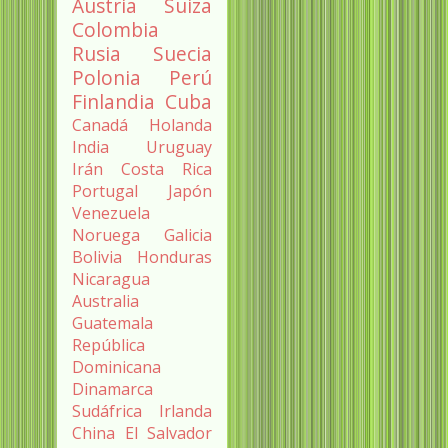
Austria
Suiza
Colombia
Rusia
Suecia
Polonia
Perú
Finlandia
Cuba
Canadá
Holanda
India
Uruguay
Irán
Costa Rica
Portugal
Japón
Venezuela
Noruega
Galicia
Bolivia
Honduras
Nicaragua
Australia
Guatemala
República
Dominicana
Dinamarca
Sudáfrica
Irlanda
China
El Salvador