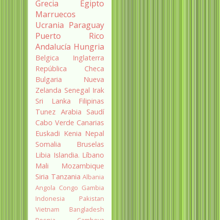
Grecia
Egipto
Marruecos
Ucrania
Paraguay
Puerto Rico
Andalucía
Hungria
Belgica
Inglaterra
República Checa
Bulgaria
Nueva
Zelanda
Senegal
Irak
Sri Lanka
Filipinas
Tunez
Arabia Saudí
Cabo Verde
Canarias
Euskadi
Kenia
Nepal
Somalia
Bruselas
Libia
Islandia.
Líbano
Mali
Mozambique
Siria
Tanzania
Albania
Angola
Congo
Gambia
Indonesia
Pakistan
Vietnam
Bangladesh
Bosnia
Camboya