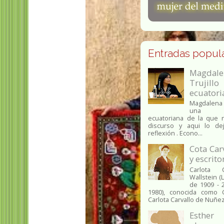
Entradas popul
Magda
Trujill
ecuatori
Magdalena 
una e
ecuatoriana de la que 
discurso y aqui lo d
reflexión . Econo...
Cota Car
y escrit
Carlota C
Wallstein (
de 1909 - 
1980), conocida como C
Carlota Carvallo de Nuñez,
Esthe