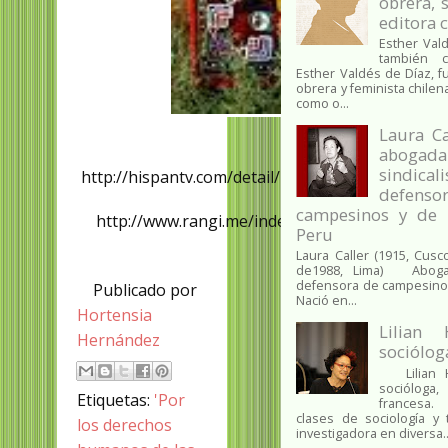
obrera, s
editora 
Esther Vald
también 
Esther Valdés de Díaz, f
obrera y feminista chilen
como o...
Laura Ca
abogada
sindicali
http://hispantv.com/detail/2013/07/07/231911/n
defen
70-anos-eda
campesinos y de p
http://www.rangi.me/index.php/19-weekend-c
Peru
naneh-hasan
Laura Caller (1915, Cus
de1988, Lima) Abogada
defensora de campesinos
Publicado por
Nació en...
Hortensia
Lilian 
Hernández
sociólog
Lilian Ha
socióloga, 
Etiquetas:
'Por
francesa.
clases de sociología y
los derechos
investigadora en diversa..