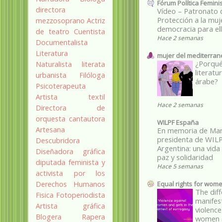
Fórum Política Femini
directora
Vídeo – Patronato 
Protección a la muj
mezzosoprano
Actriz
democracia para el
de teatro
Cuentista
Hace 2 semanas
Documentalista
Literatura
mujer del mediterra
¿Porqué
Naturalista
literata
literatu
urbanista
Filóloga
árabe?
Psicoterapeuta
Artista textil
Hace 2 semanas
Directora de
orquesta
cantautora
WILPF España
Artesana
En memoria de Mar
presidenta de WIL
Descubridora
Argentina: una vida
Diseñadora gráfica
paz y solidaridad
diputada
feminista y
Hace 5 semanas
activista por los
Equal rights for wom
Derechos Humanos
The dif
Fisica
Fotoperiodista
manifes
Artista gráfica
violence
Blogera
Rapera
women a