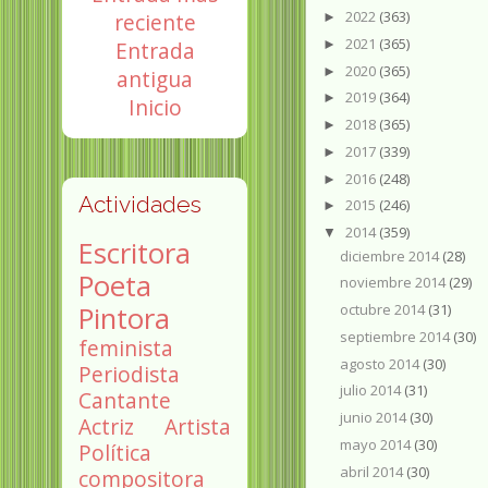
2022
(363)
reciente
►
2021
(365)
►
Entrada
2020
(365)
►
antigua
2019
(364)
►
Inicio
2018
(365)
►
2017
(339)
►
2016
(248)
►
Actividades
2015
(246)
►
2014
(359)
▼
Escritora
diciembre 2014
(28)
Poeta
noviembre 2014
(29)
Pintora
octubre 2014
(31)
septiembre 2014
(30)
feminista
agosto 2014
(30)
Periodista
julio 2014
(31)
Cantante
junio 2014
(30)
Actriz
Artista
mayo 2014
(30)
Política
abril 2014
(30)
compositora