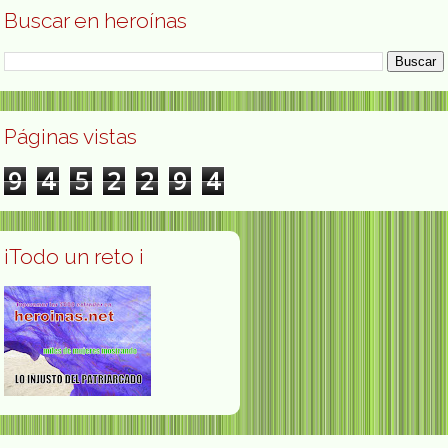
Buscar en heroínas
Páginas vistas
9
4
5
2
2
9
4
¡Todo un reto ¡