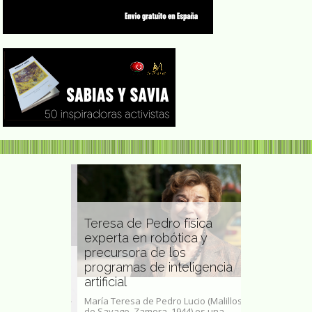
Teresa de Pedro física
experta en robótica y
precursora de los
Susan Suth
minista
programas de inteligencia
pedagoga, 
ní
artificial
psicoanalis
 mayo de 1944 -
María Teresa de Pedro Lucio​ (Malillos
Susan Sutherla
fue una una
de Sayago, Zamora, 1944) es una
(Bromley Cross