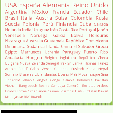
USA
España
Alemania
Reino Unido
Argentina
México
Francia
Ecuador
Chile
Brasil
Italia
Austria
Suiza
Colombia
Rusia
Suecia
Polonia
Perú
Finlandia
Cuba
Canadá
Holanda
India
Uruguay
Irán
Costa Rica
Portugal
Japón
Venezuela
Noruega
Galicia
Bolivia
Honduras
Nicaragua
Australia
Guatemala
República Dominicana
Dinamarca
Sudáfrica
Irlanda
China
El Salvador
Grecia
Egipto
Marruecos
Ucrania
Paraguay
Puerto Rico
Andalucía
Hungria
Belgica
Inglaterra
República Checa
Bulgaria
Nueva Zelanda
Senegal
Irak
Sri Lanka
Filipinas
Tunez
Arabia Saudí
Cabo Verde
Canarias
Euskadi
Kenia
Nepal
Somalia
Bruselas
Libia
Islandia.
Líbano
Mali
Mozambique
Siria
Tanzania
Albania
Angola
Congo
Gambia
Indonesia
Pakistan
Vietnam
Bangladesh
Bosnia
Camboya
Camerún
Emiratos Arabes
Unidos
Eritrea
Groenlandia
Guinea Ecuatorial
Haití
Kurdistan
Kuwait
Madagascar
RDC
Ruanda