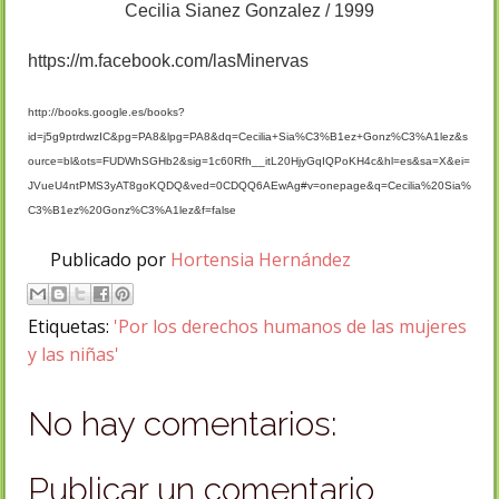
Cecilia Sianez Gonzalez / 1999
https://m.facebook.com/lasMinervas
http://books.google.es/books?
id=j5g9ptrdwzIC&pg=PA8&lpg=PA8&dq=Cecilia+Sia%C3%B1ez+Gonz%C3%A1lez&s
ource=bl&ots=FUDWhSGHb2&sig=1c60Rfh__itL20HjyGqIQPoKH4c&hl=es&sa=X&ei=
JVueU4ntPMS3yAT8goKQDQ&ved=0CDQQ6AEwAg#v=onepage&q=Cecilia%20Sia%
C3%B1ez%20Gonz%C3%A1lez&f=false
Publicado por
Hortensia Hernández
Etiquetas:
'Por los derechos humanos de las mujeres
y las niñas'
No hay comentarios:
Publicar un comentario