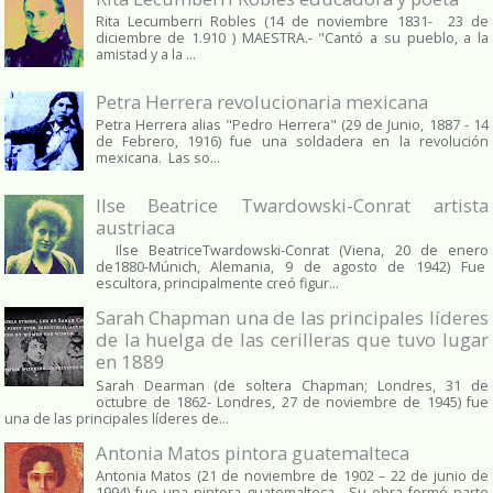
Rita Lecumberri Robles (14 de noviembre 1831- 23 de
diciembre de 1.910 ) MAESTRA.- "Cantó a su pueblo, a la
amistad y a la ...
Petra Herrera revolucionaria mexicana
Petra Herrera alias "Pedro Herrera" (29 de Junio, 1887 - 14
de Febrero, 1916) fue una soldadera en la revolución
mexicana. Las so...
Ilse Beatrice Twardowski-Conrat artista
austriaca
Ilse BeatriceTwardowski-Conrat (Viena, 20 de enero
de1880-Múnich, Alemania, 9 de agosto de 1942) Fue
escultora, principalmente creó figur...
Sarah Chapman una de las principales líderes
de la huelga de las cerilleras que tuvo lugar
en 1889
Sarah Dearman (de soltera Chapman; Londres, 31 de
octubre de 1862​- Londres, 27 de noviembre de 1945)​ fue
una de las principales líderes de...
Antonia Matos pintora guatemalteca
Antonia Matos (21 de noviembre de 1902 – 22 de junio de
1994) fue una pintora guatemalteca . Su obra formó parte