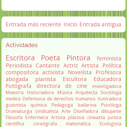
Entrada más reciente
Inicio
Entrada antigua
Actividades
Escritora
Poeta
Pintora
feminista
Periodista
Cantante
Actriz
Artista
Política
compositora
activista
Novelista
Profesora
abogada
pianista
Escultora
Educadora
Fotógrafa
directora de cine
investigadora
Maestra
Historiadora
Música
Arquitecta
Socióloga
medica
Defensora de derechos humanos
Ilustradora
guionista
química
Pedagoga
bailarina
Psicóloga
Dramaturga
sindicalista
Arte
Diseñadora
dibujante
Filosofa
Enfermera
Artista plástica
cineasta
jurista
científica
coreógrafa
matemática
Ecologista