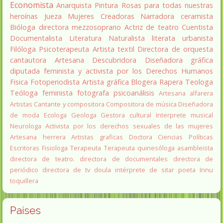
Economista
Anarquista
Pintura
Rosas para todas nuestras
heroínas
Jueza
Mujeres Creadoras
Narradora
ceramista
Bióloga
directora
mezzosoprano
Actriz de teatro
Cuentista
Documentalista
Literatura
Naturalista
literata
urbanista
Filóloga
Psicoterapeuta
Artista textil
Directora de orquesta
cantautora
Artesana
Descubridora
Diseñadora gráfica
diputada
feminista y activista por los Derechos Humanos
Fisica
Fotoperiodista
Artista gráfica
Blogera
Rapera
Teologa
Teóloga feminista
fotografa
psicoanálisis
Artesana alfarera
Artistas
Cantante y compositora
Compositora de música
Diseñadora
de moda
Ecologa
Geologa
Gestora cultural
Interprete musical
Neurologa
Activista por los derechos sexuales de las mujeres
Artesana herrera
Artistas graficas
Doctora Ciencias Políticas
Escritoras
Fisiologa
Terapeuta
Terapeuta quinesóloga
asambleista
directora de teatro.
directora de documentales
directora de
periódico
directora de tv
doula
intérprete de sitar
poeta Innu
toquillera
Paises