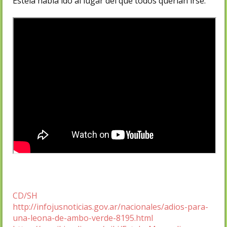
Estela había ido al lugar del que todos querían irse.
CD/SH
http://infojusnoticias.gov.ar/nacionales/adios-para-
una-leona-de-ambo-verde-8195.html