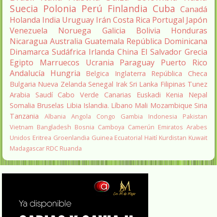
Suecia
Polonia
Perú
Finlandia
Cuba
Canadá
Holanda
India
Uruguay
Irán
Costa Rica
Portugal
Japón
Venezuela
Noruega
Galicia
Bolivia
Honduras
Nicaragua
Australia
Guatemala
República Dominicana
Dinamarca
Sudáfrica
Irlanda
China
El Salvador
Grecia
Egipto
Marruecos
Ucrania
Paraguay
Puerto Rico
Andalucía
Hungria
Belgica
Inglaterra
República Checa
Bulgaria
Nueva Zelanda
Senegal
Irak
Sri Lanka
Filipinas
Tunez
Arabia Saudí
Cabo Verde
Canarias
Euskadi
Kenia
Nepal
Somalia
Bruselas
Libia
Islandia.
Líbano
Mali
Mozambique
Siria
Tanzania
Albania
Angola
Congo
Gambia
Indonesia
Pakistan
Vietnam
Bangladesh
Bosnia
Camboya
Camerún
Emiratos Arabes
Unidos
Eritrea
Groenlandia
Guinea Ecuatorial
Haití
Kurdistan
Kuwait
Madagascar
RDC
Ruanda