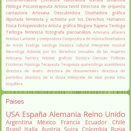
Filóloga
Psicoterapeuta
Artista textil
Directora de orquesta
cantautora
Artesana
Descubridora
Diseñadora gráfica
diputada
feminista y activista por los Derechos Humanos
Fisica
Fotoperiodista
Artista gráfica
Blogera
Rapera
Teologa
Teóloga feminista
fotografa
psicoanálisis
Artesana alfarera
Artistas
Cantante y compositora
Compositora de música
Diseñadora
de moda
Ecologa
Geologa
Gestora cultural
Interprete musical
Neurologa
Activista por los derechos sexuales de las mujeres
Artesana herrera
Artistas graficas
Doctora Ciencias Políticas
Escritoras
Fisiologa
Terapeuta
Terapeuta quinesóloga
asambleista
directora de teatro.
directora de documentales
directora de
periódico
directora de tv
doula
intérprete de sitar
poeta Innu
toquillera
Paises
USA
España
Alemania
Reino Unido
Argentina
México
Francia
Ecuador
Chile
Brasil
Italia
Austria
Suiza
Colombia
Rusia