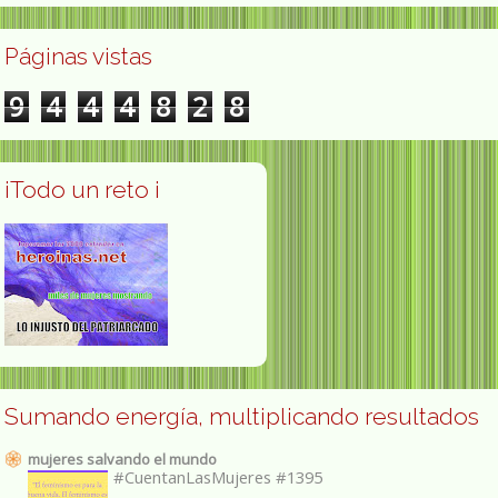
Páginas vistas
9
4
4
4
8
2
8
¡Todo un reto ¡
Sumando energía, multiplicando resultados
mujeres salvando el mundo
#CuentanLasMujeres #1395