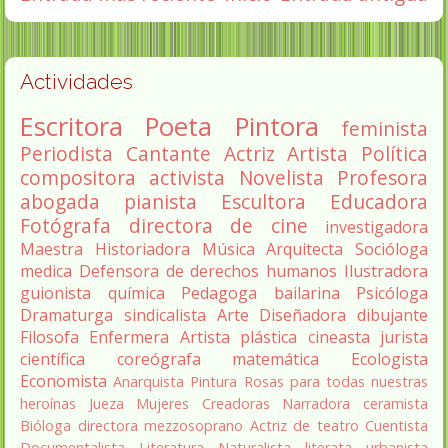
Actividades
Escritora
Poeta
Pintora
feminista
Periodista
Cantante
Actriz
Artista
Política
compositora
activista
Novelista
Profesora
abogada
pianista
Escultora
Educadora
Fotógrafa
directora de cine
investigadora
Maestra
Historiadora
Música
Arquitecta
Socióloga
medica
Defensora de derechos humanos
Ilustradora
guionista
química
Pedagoga
bailarina
Psicóloga
Dramaturga
sindicalista
Arte
Diseñadora
dibujante
Filosofa
Enfermera
Artista plástica
cineasta
jurista
científica
coreógrafa
matemática
Ecologista
Economista
Anarquista
Pintura
Rosas para todas nuestras
heroínas
Jueza
Mujeres Creadoras
Narradora
ceramista
Bióloga
directora
mezzosoprano
Actriz de teatro
Cuentista
Documentalista
Literatura
Naturalista
literata
urbanista